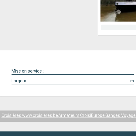
Mise en service :
Largeur :
m
Croisières www.croisieres.be
Armateurs
CroisiEurope
Ganges Voyage