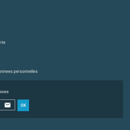
nte
donnees personnelles
sives
OK