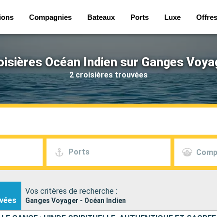
ions
Compagnies
Bateaux
Ports
Luxe
Offre
oisières Océan Indien sur Ganges Voya
2 croisières trouvées
Ports
Comp
Vos critères de recherche :
vées
Ganges Voyager - Océan Indien