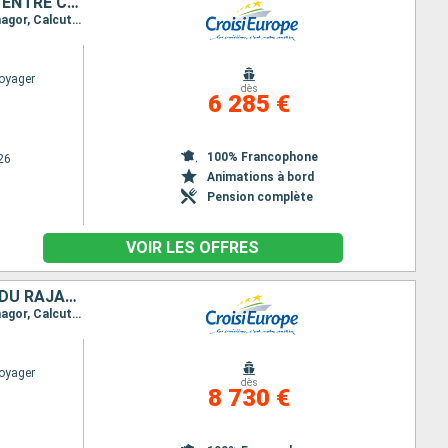
CROISIÈRE SUR LE GANGE : L'INDE SPIRITUELLE, AUTHENTIQUE ET SACRÉE ENTRE CALCUTTA ET BÉNARÈS
Itinéraire : Calcutta, Bandel, Kalna, Matiari, Khosbag, Baranagar, Murshidabad, Mayapur, Chandernagor, Calcutta, Varanasi, Delhi
oyager
dès
6 285 €
100% Francophone
26
Animations à bord
Pension complète
VOIR LES OFFRES
CROISIÈRE SUR LE GANGE ENTRE CALCUTTA ET BÉNARÈS & SPLENDEURS DU RAJASTHAN
Itinéraire : Calcutta, Bandel, Kalna, Matiari, Khosbag, Baranagar, Murshidabad, Mayapur, Chandernagor, Calcutta, Varanasi, Jaipur, Delhi
oyager
dès
8 730 €