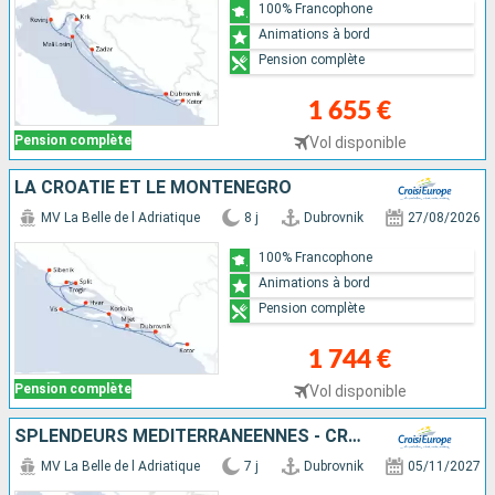
100% Francophone
Animations à bord
Pension complète
1 655 €
Pension complète
Vol disponible
LA CROATIE ET LE MONTÉNÉGRO
MV La Belle de l Adriatique
8 j
Dubrovnik
27/08/2026
100% Francophone
Animations à bord
Pension complète
1 744 €
Pension complète
Vol disponible
SPLENDEURS MÉDITERRANÉENNES - CROATIE, LES POUILLES, LA SICILE ET MALTE
MV La Belle de l Adriatique
7 j
Dubrovnik
05/11/2027