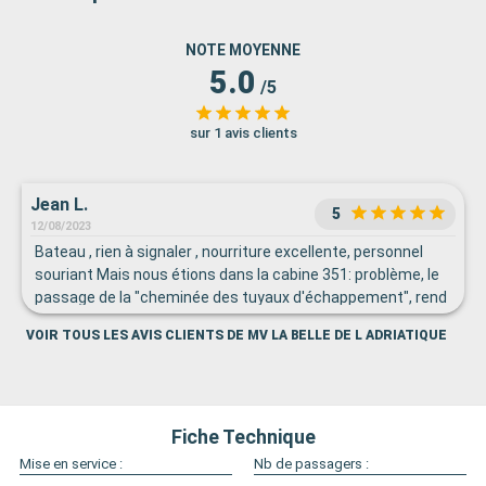
NOTE MOYENNE
5.0
/5
sur 1 avis clients
Jean L.
5
12/08/2023
Bateau , rien à signaler , nourriture excellente, personnel
souriant Mais nous étions dans la cabine 351: problème, le
passage de la "cheminée des tuyaux d'échappement", rend
impossible de contourner le lit, faut grimper dedans par le
VOIR TOUS LES AVIS CLIENTS DE MV LA BELLE DE L ADRIATIQUE
fond, idem pour en sortir. Je ne prendrai plus cette cabine.
Fiche Technique
Mise en service :
Nb de passagers :