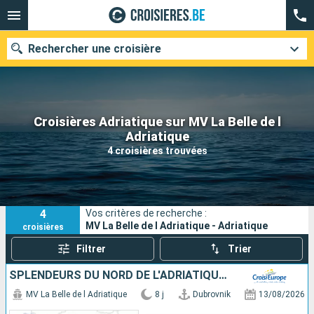
Rechercher une croisière
Croisières Adriatique sur MV La Belle de l
Nos destinations
Adriatique
4 croisières trouvées
Mois de départ
Ports
Compagnies
4
Vos critères de recherche :
Rechercher
MV La Belle de l Adriatique - Adriatique
croisières
Filtrer
Trier
SPLENDEURS DU NORD DE L'ADRIATIQUE - ESCALES HISTORIQUES ET BEAUTÉS NATURELLES ENTRE CROATIE ET MONTÉNÉGRO (FORMULE PORT//PORT)
MV La Belle de l Adriatique
8 j
Dubrovnik
13/08/2026