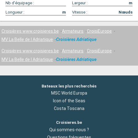
Nb d'équipage :
Largeur :
m
Longueur :
m
Vitesse :
Nœuds
Croisières www.croisieres.be
Armateurs
CroisiEurope
MV La Belle de l Adriatique
Croisières Adriatique
Croisières www.croisieres.be
Armateurs
CroisiEurope
MV La Belle de l Adriatique
Croisières Adriatique
Bateaux les plus recherchés
MSC World Europa
Icon of the Seas
Costa Toscana
Croisieres.be
Qui sommes-nous ?
Questions fréquentes