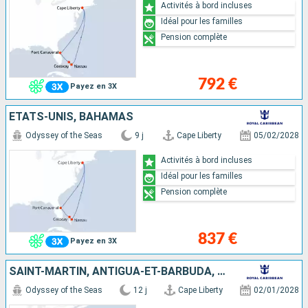
Activités à bord incluses
Idéal pour les familles
Pension complète
792 €
Payez en 3X
ÉTATS-UNIS, BAHAMAS
Odyssey of the Seas
9 j
Cape Liberty
05/02/2028
Activités à bord incluses
Idéal pour les familles
Pension complète
837 €
Payez en 3X
SAINT-MARTIN, ANTIGUA-ET-BARBUDA, SAINT-CHRISTOPHE-ET-NIÉVÈS, ÉTATS-UNIS
Odyssey of the Seas
12 j
Cape Liberty
02/01/2028