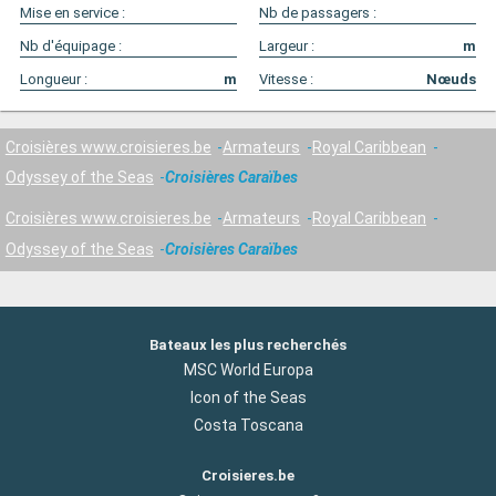
Mise en service :
Nb de passagers :
Nb d'équipage :
Largeur :
m
Longueur :
m
Vitesse :
Nœuds
Croisières www.croisieres.be
Armateurs
Royal Caribbean
Odyssey of the Seas
Croisières Caraïbes
Croisières www.croisieres.be
Armateurs
Royal Caribbean
Odyssey of the Seas
Croisières Caraïbes
Bateaux les plus recherchés
MSC World Europa
Icon of the Seas
Costa Toscana
Croisieres.be