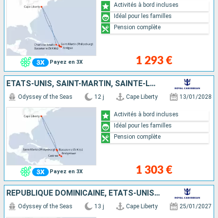
Activités à bord incluses
Idéal pour les familles
Pension complète
1 293 €
Payez en 3X
ÉTATS-UNIS, SAINT-MARTIN, SAINTE-LUCIE, BARBADE, SAINT-CHRISTOPHE-ET-NIÉVÈS
Odyssey of the Seas
12 j
Cape Liberty
13/01/2028
Activités à bord incluses
Idéal pour les familles
Pension complète
1 303 €
Payez en 3X
RÉPUBLIQUE DOMINICAINE, ÉTATS-UNIS, ANTIGUA-ET-BARBUDA, SAINTE-LUCIE, SAINT-MARTIN
Odyssey of the Seas
13 j
Cape Liberty
25/01/2027