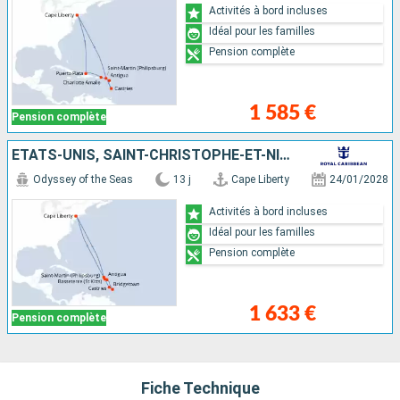
Activités à bord incluses
Idéal pour les familles
Pension complète
1 585 €
Pension complète
ÉTATS-UNIS, SAINT-CHRISTOPHE-ET-NIÉVÈS, ANTIGUA-ET-BARBUDA, BARBADE, SAINTE-LUCIE, SAINT-MARTIN
Odyssey of the Seas
13 j
Cape Liberty
24/01/2028
Activités à bord incluses
Idéal pour les familles
Pension complète
1 633 €
Pension complète
Fiche Technique