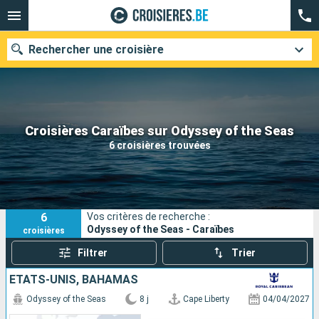
Rechercher une croisière
Nos destinations
Croisières Caraïbes sur Odyssey of the Seas
6 croisières trouvées
Mois de départ
Ports
Compagnies
6
Vos critères de recherche :
Rechercher
Odyssey of the Seas - Caraïbes
croisières
Filtrer
Trier
ÉTATS-UNIS, BAHAMAS
Odyssey of the Seas
8 j
Cape Liberty
04/04/2027