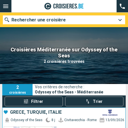
Rechercher une croisière
Croisières Méditerranée sur Odyssey of the
Nos destinations
Seas
2 croisières trouvées
Mois de départ
Ports
Compagnies
2
Vos critères de recherche :
Rechercher
Odyssey of the Seas - Méditerranée
croisières
Filtrer
Trier
GRÈCE, TURQUIE, ITALIE
Odyssey of the Seas
8 j
Civitavecchia - Rome
13/09/2026