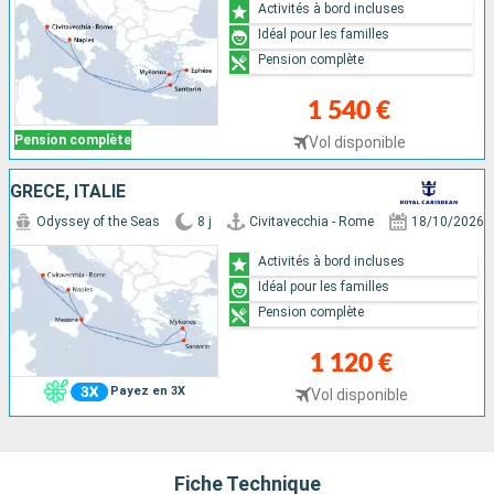
Activités à bord incluses
Idéal pour les familles
Pension complète
1 540 €
Pension complète
Vol disponible
GRÈCE, ITALIE
Odyssey of the Seas
8 j
Civitavecchia - Rome
18/10/2026
Activités à bord incluses
Idéal pour les familles
Pension complète
1 120 €
Payez en 3X
Vol disponible
Fiche Technique