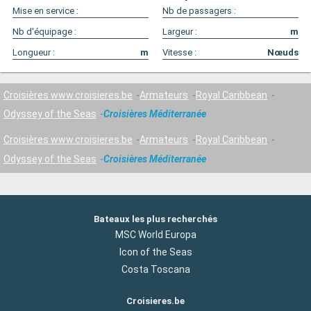
Mise en service :
Nb de passagers :
Nb d'équipage :
Largeur :
m
Longueur :
m
Vitesse :
Nœuds
Croisières www.croisieres.be
Armateurs
Royal Caribbean
Odyssey of the Seas
Croisières Méditerranée
Croisières www.croisieres.be
Armateurs
Royal Caribbean
Odyssey of the Seas
Croisières Méditerranée
Bateaux les plus recherchés
MSC World Europa
Icon of the Seas
Costa Toscana
Croisieres.be