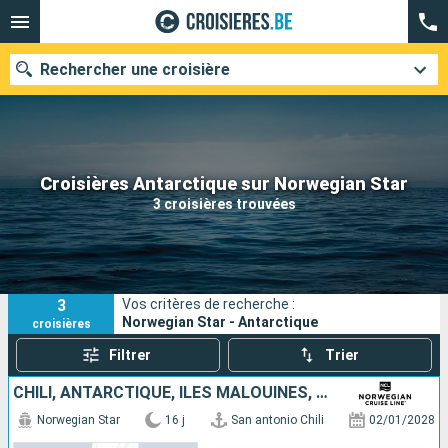
Rechercher une croisière
Nos destinations
Croisières Antarctique sur Norwegian Star
3 croisières trouvées
Mois de départ
Ports
Compagnies
3
Vos critères de recherche :
Rechercher
Norwegian Star - Antarctique
croisières
Filtrer
Trier
CHILI, ANTARCTIQUE, ÎLES MALOUINES, ARGENTINE, URUGUAY
Norwegian Star
16 j
San antonio Chili
02/01/2028