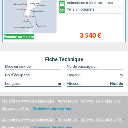
Animations à bord exclusives
Pension complète
3 540 €
Pension complète
Fiche Technique
Mise en service :
Nb de passagers :
Nb d'équipage :
Largeur :
m
Longueur :
m
Vitesse :
Nœuds
Croisières www.croisieres.be
Armateurs
Norwegian Cruise Line
Norwegian Star
Croisières Antarctique
Croisières www.croisieres.be
Armateurs
Norwegian Cruise Line
Norwegian Star
Croisières Antarctique