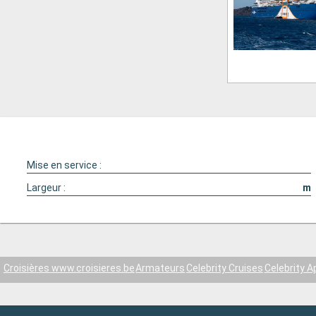
Mise en service :
Largeur :
m
Croisières www.croisieres.be
Armateurs
Celebrity Cruises
Celebrity A