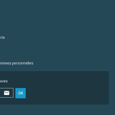
nte
donnees personnelles
sives
OK