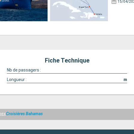
15/04/20
Fiche Technique
Nb de passagers :
Longueur :
m
pex
Croisières Bahamas