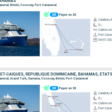
BAHAMAS
naveral, Bimini, Cococay, Port Canaveral
Payez en 3X
Celebrity 
5 j
Cabine st
Port Cana
04/01/20
ET-CAÏQUES, RÉPUBLIQUE DOMINICAINE, BAHAMAS, ÉTAT
naveral, Grand Turk, Samana, Cococay, Bimini, Port Canaveral
Payez en 3X
Celebrity 
8 j
Cabine st
Port Cana