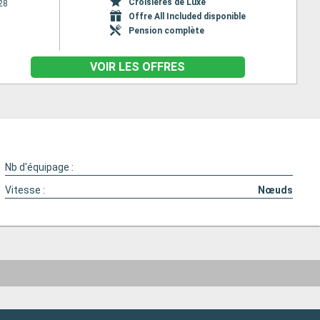
Croisières de Luxe
28
Offre All Included disponible
Pension complète
VOIR LES OFFRES
Nb d'équipage :
Vitesse :
Nœuds