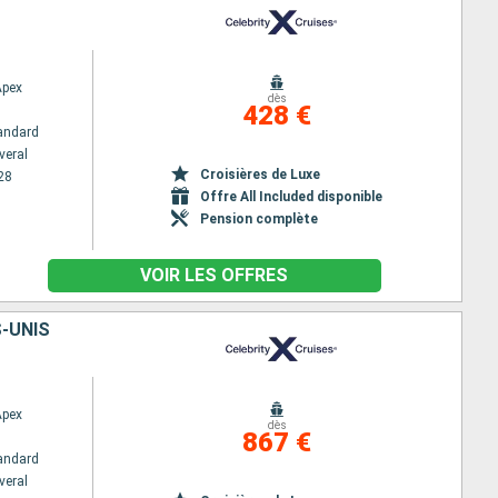
Apex
dès
428 €
andard
veral
Croisières de Luxe
28
Offre All Included disponible
Pension complète
VOIR LES OFFRES
S-UNIS
Apex
dès
867 €
andard
veral