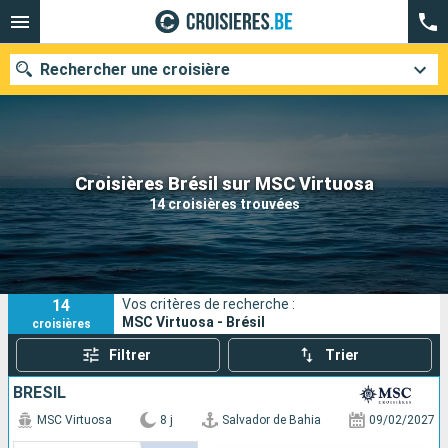
Rechercher une croisière
Nos destinations
Croisières Brésil sur MSC Virtuosa
14 croisières trouvées
Mois de départ
Ports
Compagnies
14
Vos critères de recherche :
Rechercher
MSC Virtuosa - Brésil
croisières
Filtrer
Trier
BRÉSIL
MSC Virtuosa
8 j
Salvador de Bahia
09/02/2027