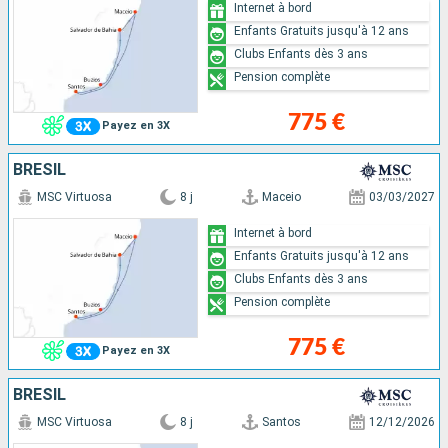
Internet à bord
Enfants Gratuits jusqu'à 12 ans
Clubs Enfants dès 3 ans
Pension complète
775 €
Payez en 3X
BRÉSIL
MSC Virtuosa
8 j
Maceio
03/03/2027
Internet à bord
Enfants Gratuits jusqu'à 12 ans
Clubs Enfants dès 3 ans
Pension complète
775 €
Payez en 3X
BRÉSIL
MSC Virtuosa
8 j
Santos
12/12/2026