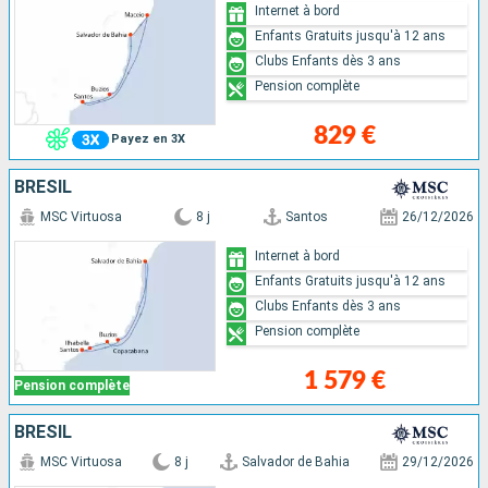
Internet à bord
Enfants Gratuits jusqu'à 12 ans
Clubs Enfants dès 3 ans
Pension complète
829 €
Payez en 3X
BRÉSIL
MSC Virtuosa
8 j
Santos
26/12/2026
Internet à bord
Enfants Gratuits jusqu'à 12 ans
Clubs Enfants dès 3 ans
Pension complète
1 579 €
Pension complète
BRÉSIL
MSC Virtuosa
8 j
Salvador de Bahia
29/12/2026