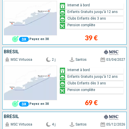
Internet à bord
Enfants Gratuits jusqu'à 12 ans
Clubs Enfants dès 3 ans
Pension complète
39 €
Payez en 3X
BRÉSIL
MSC Virtuosa
2 j
Santos
03/04/2027
Internet à bord
Enfants Gratuits jusqu'à 12 ans
Clubs Enfants dès 3 ans
Pension complète
69 €
Payez en 3X
BRÉSIL
MSC Virtuosa
4 j
Santos
05/12/2026