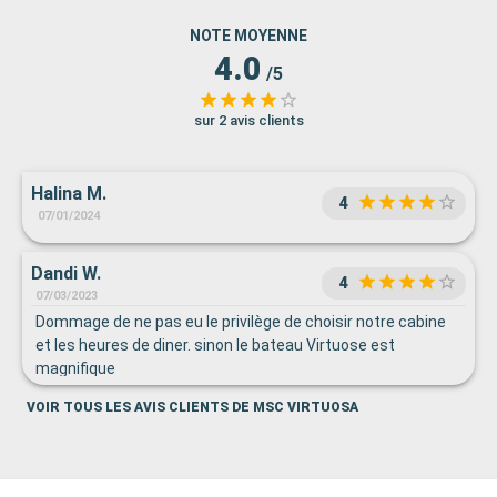
NOTE MOYENNE
4.0
/5
sur 2 avis clients
Halina M.
4
07/01/2024
Dandi W.
4
07/03/2023
Dommage de ne pas eu le privilège de choisir notre cabine
et les heures de diner. sinon le bateau Virtuose est
magnifique
VOIR TOUS LES AVIS CLIENTS DE MSC VIRTUOSA