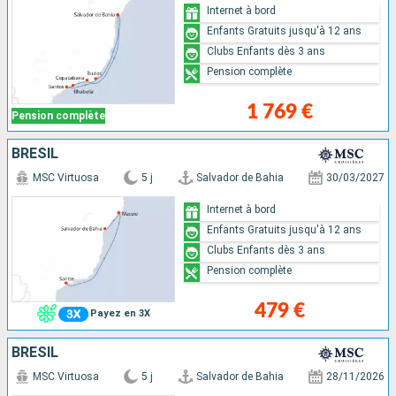
Internet à bord
Enfants Gratuits jusqu'à 12 ans
Clubs Enfants dès 3 ans
Pension complète
1 769 €
Pension complète
BRÉSIL
MSC Virtuosa
5 j
Salvador de Bahia
30/03/2027
Internet à bord
Enfants Gratuits jusqu'à 12 ans
Clubs Enfants dès 3 ans
Pension complète
479 €
Payez en 3X
BRÉSIL
MSC Virtuosa
5 j
Salvador de Bahia
28/11/2026