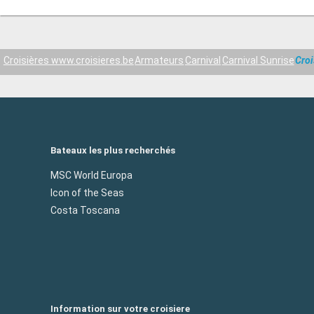
Croisières www.croisieres.be
Armateurs
Carnival
Carnival Sunrise
Croi
Bateaux les plus recherchés
MSC World Europa
Icon of the Seas
Costa Toscana
Information sur votre croisiere