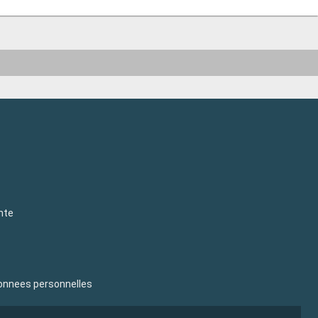
nte
donnees personnelles