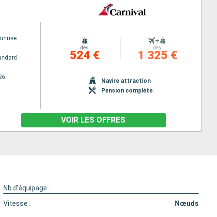
Sunrise
+
dès
dès
524 €
1 325 €
andard
26
Navire attraction
Pension complète
VOIR LES OFFRES
Nb d'équipage :
Vitesse :
Nœuds