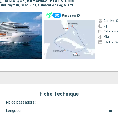
), JAMAÏQUE, BAHAMAS, ÉTATS-UNIS
 Grand Cayman, Ocho Rios, Celebration Key, Miami
Payez en 3X
Carnival 
7 j
Cabine st
Miami
23/11/20
Fiche Technique
Nb de passagers :
Longueur :
m