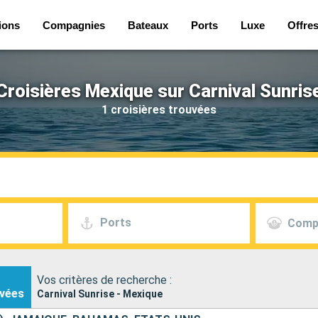
ions
Compagnies
Bateaux
Ports
Luxe
Offre
Croisières Mexique sur Carnival Sunris
1 croisières trouvées
Ports
Comp
Vos critères de recherche :
vées
Carnival Sunrise - Mexique