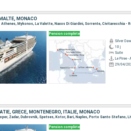
, MALTE, MONACO
Pension complète
Silver Da
10 j
Suite
Le Piree -
29/04/20
ATIE, GRÈCE, MONTÉNÉGRO, ITALIE, MONACO
Pension complète