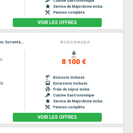
Cuisine Gastronomique
Service de Majordome inclus
Pension complète
VOIR LES OFFRES
Itinéraire : Venise, Trieste, Sibenik, Dubrovnik, Kotor, Brindisi, Naxos Di Giardini, La Valette, Trapani, Sorrente, Civitavecchia - Rome
dès
wn
8 100 €
Boissons incluses
28
Excursions Incluses
Frais de séjour inclus
Cuisine Gastronomique
Service de Majordome inclus
Pension complète
VOIR LES OFFRES