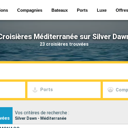
ions
Compagnies
Bateaux
Ports
Luxe
Offre
Croisières Méditerranée sur Silver Daw
23 croisières trouvées
Ports
Comp
Vos critères de recherche :
vées
Silver Dawn - Méditerranée