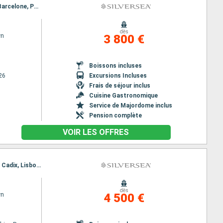
Itinéraire : Barcelone, Palma de Majorque, Cagliari, Tunis, Trapani, Naples, Civitavecchia - Rome, Barcelone, Palma de Majorque, Cagliari, Tunis, Trapani, Naples, Civitavecchia - Rome
dès
wn
3 800 €
Boissons incluses
26
Excursions Incluses
Frais de séjour inclus
Cuisine Gastronomique
Service de Majordome inclus
Pension complète
VOIR LES OFFRES
Itinéraire : Civitavecchia - Rome, Naples, La Valette, Trapani, Tunis, Cagliari, Carthagene, Malaga, Cadix, Lisbonne
dès
wn
4 500 €