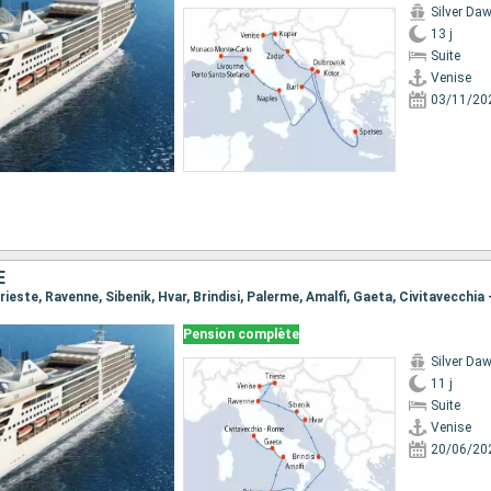
Silver Da
13 j
Suite
Venise
03/11/20
E
 Trieste, Ravenne, Sibenik, Hvar, Brindisi, Palerme, Amalfi, Gaeta, Civitavecchia
Pension complète
Silver Da
11 j
Suite
Venise
20/06/20