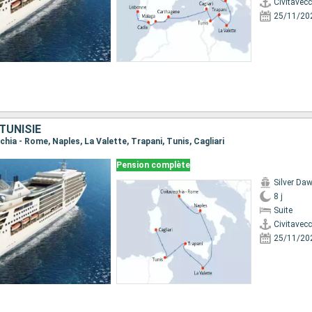
Civitavec
25/11/20
 TUNISIE
cchia - Rome, Naples, La Valette, Trapani, Tunis, Cagliari
Pension complète
Silver Da
8 j
Suite
Civitavec
25/11/20