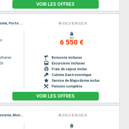
VOIR LES OFFRES
Itinéraire : Le Piree - Athenes, Mykonos, La Valette, Naxos Di Giardini, Sorrente, Civitavecchia - Rome, Porto Santo Stefano, Monaco Monte-Carlo
dès
wn
6 550 €
 Athenes
Boissons incluses
28
Excursions Incluses
Frais de séjour inclus
Cuisine Gastronomique
Service de Majordome inclus
Pension complète
VOIR LES OFFRES
Itinéraire : Venise, Koper, Zadar, Dubrovnik, Spetses, Kotor, Bari, Naples, Porto Santo Stefano, Livourne, Monaco Monte-Carlo, Venise, Koper, Zadar, Dubrovnik, Spetses, Kotor, Bari, Naples, Porto Santo Stefano, Livourne, Monaco Monte-Carlo