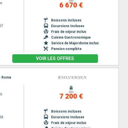
dès
wn
6 670 €
Boissons incluses
27
Excursions Incluses
Frais de séjour inclus
Cuisine Gastronomique
Service de Majordome inclus
Pension complète
VOIR LES OFFRES
 - Rome
dès
wn
7 200 €
Boissons incluses
28
Excursions Incluses
Frais de séjour inclus