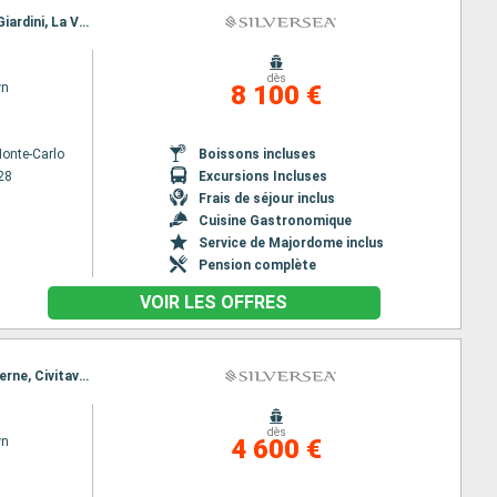
Itinéraire : Monaco Monte-Carlo, Portofino, Livourne, Porto Santo Stefano, Sorrente, Naxos Di Giardini, La Valette, Trapani, Cagliari
dès
wn
8 100 €
onte-Carlo
Boissons incluses
28
Excursions Incluses
Frais de séjour inclus
Cuisine Gastronomique
Service de Majordome inclus
Pension complète
VOIR LES OFFRES
Itinéraire : Le Piree - Athenes, Mykonos, Agios Nikolaus (Crete), La Valette, Naxos Di Giardini, Salerne, Civitavecchia - Rome
dès
wn
4 600 €