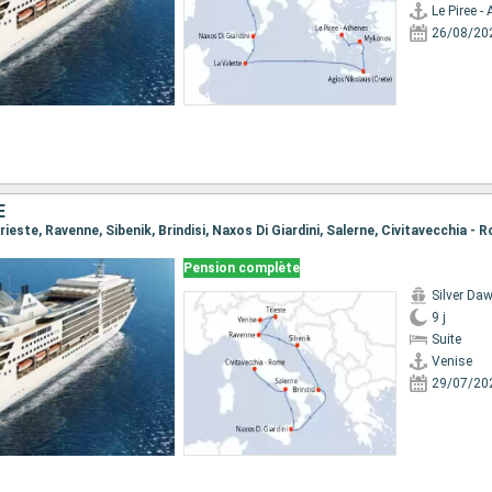
Le Piree -
26/08/20
E
Trieste, Ravenne, Sibenik, Brindisi, Naxos Di Giardini, Salerne, Civitavecchia - 
Pension complète
Silver Da
9 j
Suite
Venise
29/07/20