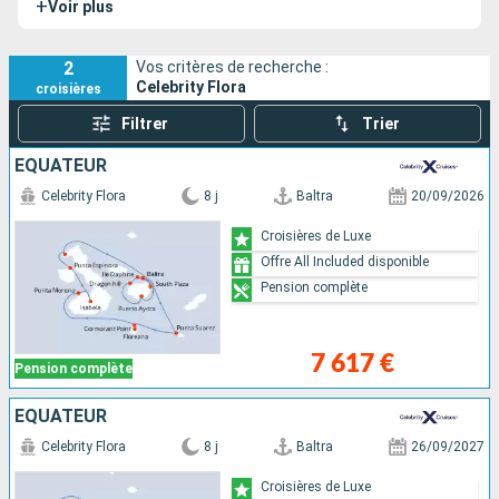
+
Voir plus
2
Vos critères de recherche :
Celebrity Flora
croisières
Filtrer
Trier
ÉQUATEUR
Celebrity Flora
8 j
Baltra
20/09/2026
Croisières de Luxe
Offre All Included disponible
Pension complète
7 617 €
Pension complète
ÉQUATEUR
Celebrity Flora
8 j
Baltra
26/09/2027
Croisières de Luxe