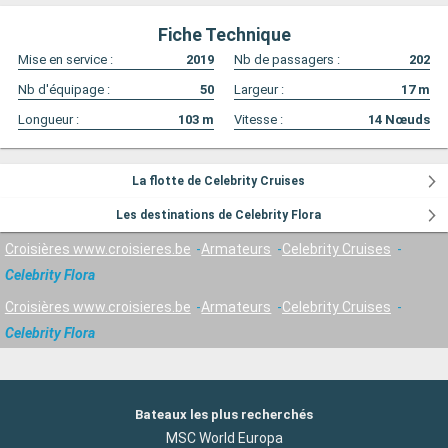
Fiche Technique
Mise en service :
2019
Nb de passagers :
202
Nb d'équipage :
50
Largeur :
17
m
Longueur :
103
m
Vitesse :
14
Nœuds
La flotte de Celebrity Cruises
Les destinations de Celebrity Flora
Croisières www.croisieres.be
Armateurs
Celebrity Cruises
Celebrity Flora
Croisières www.croisieres.be
Armateurs
Celebrity Cruises
Celebrity Flora
Bateaux les plus recherchés
MSC World Europa