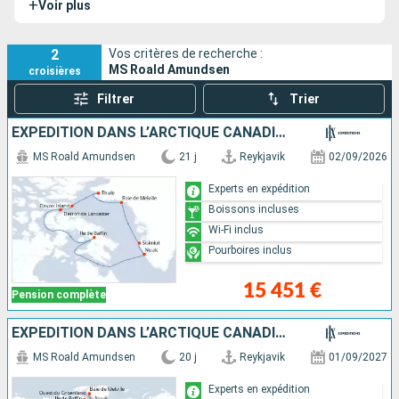
+
Voir plus
le Pôle Sud. Son sister-ship est le
MS Fridtjof Nansen
.
2
Vos critères de recherche :
MS Roald Amundsen
croisières
Filtrer
Trier
EXPÉDITION DANS L’ARCTIQUE CANADIEN ET AU GROENLAND TOUR DE LA BAIE DE BAFFIN
MS Roald Amundsen
21 j
Reykjavik
02/09/2026
Experts en expédition
Boissons incluses
Wi-Fi inclus
Pourboires inclus
15 451 €
Pension complète
EXPÉDITION DANS L’ARCTIQUE CANADIEN ET AU GROENLAND – TOUR DE LA BAIE DE BAFFIN
MS Roald Amundsen
20 j
Reykjavik
01/09/2027
Experts en expédition