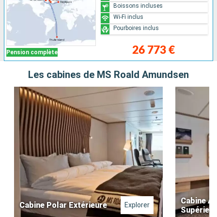
Boissons incluses
Wi-Fi inclus
Pourboires inclus
26 773 €
Pension complète
Les cabines de MS Roald Amundsen
Cabine Ar
Cabine Polar Extérieure
Explorer
Supérieu