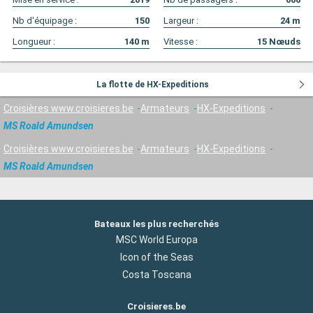
Nb d'équipage :
150
Largeur :
24
m
Longueur :
140
m
Vitesse :
15
Nœuds
La flotte de HX-Expeditions
Croisières www.croisieres.be
Armateurs
HX-Expeditions
MS Roald Amundsen
Croisières www.croisieres.be
Armateurs
HX-Expeditions
MS Roald Amundsen
Bateaux les plus recherchés
MSC World Europa
Icon of the Seas
Costa Toscana
Croisieres.be