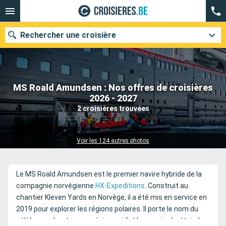
Rechercher une croisière
MS Roald Amundsen : Nos offres de croisières
Nos destinations
2026 - 2027
2 croisières trouvées
Mois de départ
Ports
Compagnies
Voir les 124 autres photos
Rechercher
Le MS Roald Amundsen est le premier navire hybride de la
compagnie norvégienne
HX-Expeditions
. Construit au
chantier Kleven Yards en Norvège, il a été mis en service en
2019 pour explorer les régions polaires. Il porte le nom du
célèbre explorateur norvégien qui fut le premier à atteindre