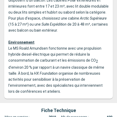
disposent d’un balcon. Les cabines
Polar
extérieures et
intérieures font entre 17 et 23 m², avec lit double modulable
ou deux lits simples et hublot ou sabord selon la catégorie.
Pour plus d’espace, choisissez une cabine
Arctic Supérieure
(15 à 27 m²) ou une
Suite Expédition
de 20 à 48 m², certaines
avec balcon ou bain extérieur.
Environnement
Le MS Roald Amundsen fonctionne avec une propulsion
hybride diesel-électrique qui permet de réduire la
consommation de carburant et les émissions de CO
2
d’environ 20 % par rapport à un navire classique de même
taille. À bord, la
HX Foundation
organise de nombreuses
activités pour sensibiliser à la préservation de
l’environnement, avec des spécialistes qui interviennent
lors de conférences et ateliers.
Fiche Technique
Mise en service :
2019
Nb de passagers :
600