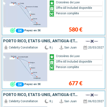
Croisières de Luxe
Offre All Included disponible
Pension complète
580 €
Payez en 3X
PORTO RICO, ÉTATS-UNIS, ANTIGUA-ET-BARBUDA, DOMINIQUE, SAINTE-LUCIE, BARBADE
Celebrity Constellation
8 j
San Juan
20/03/2027
Croisières de Luxe
Offre All Included disponible
Pension complète
677 €
Payez en 3X
PORTO RICO, ÉTATS-UNIS, ANTIGUA-ET-BARBUDA, DOMINIQUE, SAINTE-LUCIE, GRENADE
Celebrity Constellation
8 j
San Juan
06/02/2027