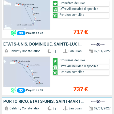
Croisières de Luxe
Offre All Included disponible
Pension complète
717 €
Payez en 3X
ÉTATS-UNIS, DOMINIQUE, SAINTE-LUCIE, BARBADE, PORTO RICO
Celebrity Constellation
8 j
San Juan
02/01/2027
Croisières de Luxe
Offre All Included disponible
Pension complète
737 €
Payez en 3X
PORTO RICO, ÉTATS-UNIS, SAINT-MARTIN, ANTIGUA-ET-BARBUDA, SAINTE-LUCIE, GRENADE
Celebrity Constellation
8 j
San Juan
09/01/2027