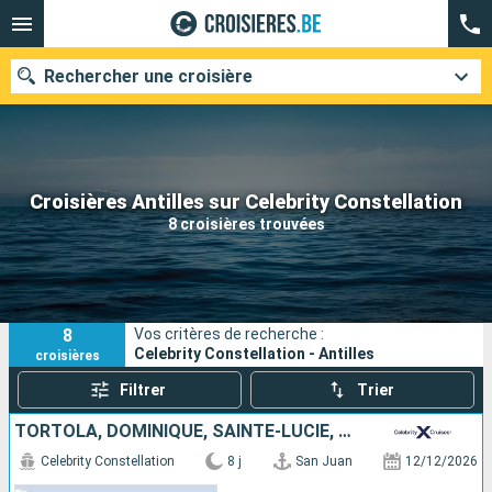
Rechercher une croisière
Nos destinations
Croisières Antilles sur Celebrity Constellation
8 croisières trouvées
Mois de départ
Ports
Compagnies
8
Vos critères de recherche :
Rechercher
Celebrity Constellation - Antilles
croisières
Filtrer
Trier
TORTOLA, DOMINIQUE, SAINTE-LUCIE, GRENADE, PORTO RICO
Celebrity Constellation
8 j
San Juan
12/12/2026