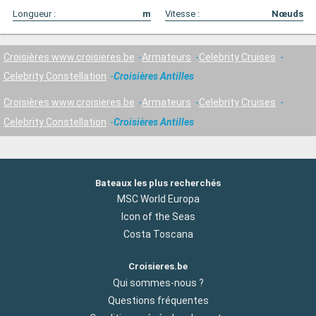
Longueur :
m
Vitesse :
Nœuds
Croisières www.croisieres.be
Armateurs
Celebrity Cruises
Celebrity Constellation
Croisières Antilles
Croisières www.croisieres.be
Armateurs
Celebrity Cruises
Celebrity Constellation
Croisières Antilles
Bateaux les plus recherchés
MSC World Europa
Icon of the Seas
Costa Toscana
Croisieres.be
Qui sommes-nous ?
Questions fréquentes