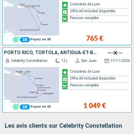
Croisières de Luxe
Offre All Included disponible
Pension complète
765 €
Payez en 3X
PORTO RICO, TORTOLA, ANTIGUA-ET-BARBUDA, SAINTE-LUCIE, GRENADE, BARBADE, SAINT VINCENT-ET-LES-GRENADINES, MARTINIQUE, DOMINIQUE
Celebrity Constellation
12 j
San Juan
17/11/2026
Croisières de Luxe
Offre All Included disponible
Pension complète
1 049 €
Payez en 3X
Les avis clients sur Celebrity Constellation