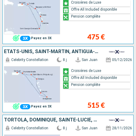
Croisières de Luxe
Offre All Included disponible
Pension complète
475 €
Payez en 3X
ÉTATS-UNIS, SAINT-MARTIN, ANTIGUA-ET-BARBUDA, SAINTE-LUCIE, BARBADE, PORTO RICO
Celebrity Constellation
8 j
San Juan
05/12/2026
Croisières de Luxe
Offre All Included disponible
Pension complète
515 €
Payez en 3X
TORTOLA, DOMINIQUE, SAINTE-LUCIE, BARBADE, PORTO RICO
Celebrity Constellation
8 j
San Juan
28/11/2026