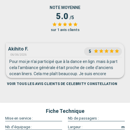
NOTE MOYENNE
5.0
/5
sur 1 avis clients
Akihito F.
5
06/06/2026
Pour moi je n'ai participé que à la dance en lign. mais à part
cela l'ambiance générale était proche de celle d'anciens
ocean liners. Cela me plaît beaucoup. Je suis encore
maintenant un fun de P&O Camberra
VOIR TOUS LES AVIS CLIENTS DE CELEBRITY CONSTELLATION
Fiche Technique
Mise en service :
Nb de passagers :
Nb d'équipage :
Largeur :
m