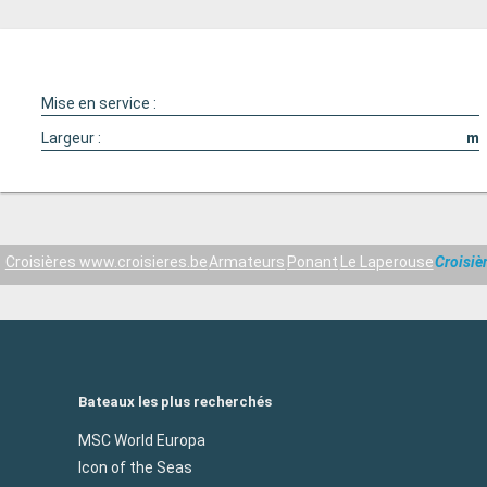
Mise en service :
Largeur :
m
Croisières www.croisieres.be
Armateurs
Ponant
Le Laperouse
Croisiè
Bateaux les plus recherchés
MSC World Europa
Icon of the Seas