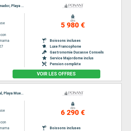
Itinéraire : Colón - Panama, Iles San Blas, Carti et Grand Perro, Crossing Panama canal, Fuerte amador, Playa Muerto, Golfito, Puntarenas
dès
use
5 980 €
lcon
Panama
Boissons incluses
27
Luxe Francophone
Gastronomie Ducasse Conseils
Service Majordome inclus
Pension complète
VOIR LES OFFRES
Itinéraire : Colón - Panama, Iles San Blas, Carti et Grand Perro, Portobelo, Crossing Panama canal, Playa Muerto, Golfito, Puntarenas
dès
use
6 290 €
lcon
Panama
Boissons incluses