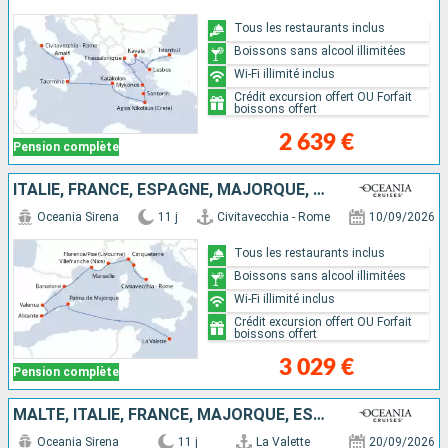
Tous les restaurants inclus
Boissons sans alcool illimitées
Wi-Fi illimité inclus
Crédit excursion offert OU Forfait
boissons offert
2 639 €
Pension complète
ITALIE, FRANCE, ESPAGNE, MAJORQUE, MALTE
Oceania Sirena
11 j
Civitavecchia - Rome
10/09/2026
Tous les restaurants inclus
Boissons sans alcool illimitées
Wi-Fi illimité inclus
Crédit excursion offert OU Forfait
boissons offert
3 029 €
Pension complète
MALTE, ITALIE, FRANCE, MAJORQUE, ESPAGNE
Oceania Sirena
11 j
La Valette
20/09/2026