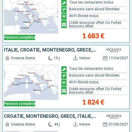
Tous les restaurants inclus
Boissons sans alcool illimitées
Wi-Fi illimité inclus
Crédit excursion offert OU Forfait
boissons offert
1 683 €
Pension complète
ITALIE, CROATIE, MONTÉNÉGRO, GRÈCE, FRANCE, ESPAGNE
Oceania Sirena
10 j
Venise
17/04/2027
Tous les restaurants inclus
Boissons sans alcool illimitées
Wi-Fi illimité inclus
Crédit excursion offert OU Forfait
boissons offert
1 824 €
Pension complète
CROATIE, MONTÉNÉGRO, GRÈCE, ITALIE, MAROC, GIBRALTAR, PORTUGAL, ESPAGNE, FRANCE, ROYAUME-UNI, IRLANDE, ISLANDE, ANTIGUA-ET-BARBUDA, CANADA, ÉTATS-UNIS
Oceania Sirena
44 j
Venise
07/08/2027