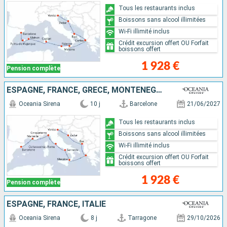
Tous les restaurants inclus
Boissons sans alcool illimitées
Wi-Fi illimité inclus
Crédit excursion offert OU Forfait
boissons offert
1 928 €
Pension complète
ESPAGNE, FRANCE, GRÈCE, MONTÉNÉGRO, CROATIE, ITALIE
Oceania Sirena
10 j
Barcelone
21/06/2027
Tous les restaurants inclus
Boissons sans alcool illimitées
Wi-Fi illimité inclus
Crédit excursion offert OU Forfait
boissons offert
1 928 €
Pension complète
ESPAGNE, FRANCE, ITALIE
Oceania Sirena
8 j
Tarragone
29/10/2026