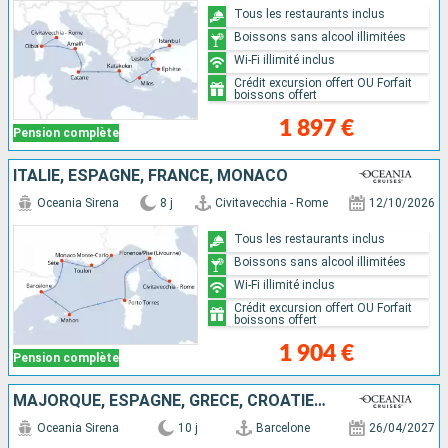
Tous les restaurants inclus
Boissons sans alcool illimitées
Wi-Fi illimité inclus
Crédit excursion offert OU Forfait
boissons offert
1 897 €
Pension complète
ITALIE, ESPAGNE, FRANCE, MONACO
Oceania Sirena
8 j
Civitavecchia - Rome
12/10/2026
Tous les restaurants inclus
Boissons sans alcool illimitées
Wi-Fi illimité inclus
Crédit excursion offert OU Forfait
boissons offert
1 904 €
Pension complète
MAJORQUE, ESPAGNE, GRÈCE, CROATIE, ITALIE
Oceania Sirena
10 j
Barcelone
26/04/2027