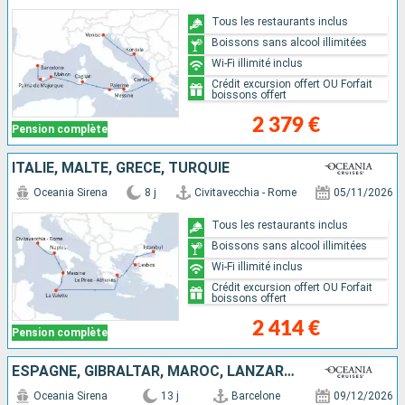
Tous les restaurants inclus
Boissons sans alcool illimitées
Wi-Fi illimité inclus
Crédit excursion offert OU Forfait
boissons offert
2 379 €
Pension complète
ITALIE, MALTE, GRÈCE, TURQUIE
Oceania Sirena
8 j
Civitavecchia - Rome
05/11/2026
Tous les restaurants inclus
Boissons sans alcool illimitées
Wi-Fi illimité inclus
Crédit excursion offert OU Forfait
boissons offert
2 414 €
Pension complète
ESPAGNE, GIBRALTAR, MAROC, LANZAROTE, TENERIFE, MAJORQUE, PORTUGAL
Oceania Sirena
13 j
Barcelone
09/12/2026