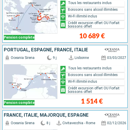
Tous les restaurants inclus
Boissons sans alcool illimitées
Wi-Fi illimité inclus
Crédit excursion offert OU Forfait
boissons offert
10 689 €
Pension complète
PORTUGAL, ESPAGNE, FRANCE, ITALIE
Oceania Sirena
9 j
Lisbonne
03/03/2027
Tous les restaurants inclus
Boissons sans alcool illimitées
Wi-Fi illimité inclus
Crédit excursion offert OU Forfait
boissons offert
1 514 €
Pension complète
FRANCE, ITALIE, MAJORQUE, ESPAGNE
Oceania Sirena
8 j
Civitavecchia - Rome
02/12/2026