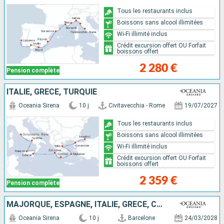
Tous les restaurants inclus
Boissons sans alcool illimitées
Wi-Fi illimité inclus
Crédit excursion offert OU Forfait
boissons offert
2 280 €
Pension complète
ITALIE, GRÈCE, TURQUIE
Oceania Sirena
10 j
Civitavecchia - Rome
19/07/2027
Tous les restaurants inclus
Boissons sans alcool illimitées
Wi-Fi illimité inclus
Crédit excursion offert OU Forfait
boissons offert
2 359 €
Pension complète
MAJORQUE, ESPAGNE, ITALIE, GRÈCE, CROATIE
Oceania Sirena
10 j
Barcelone
24/03/2028