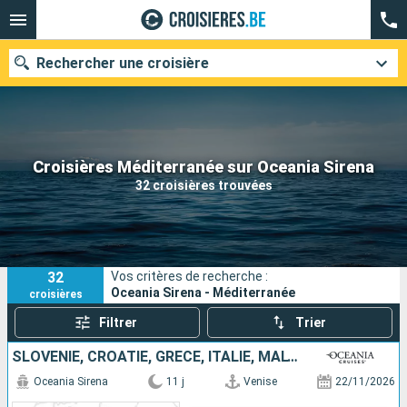
Rechercher une croisière
Nos destinations
Croisières Méditerranée sur Oceania Sirena
32 croisières trouvées
Mois de départ
Ports
Compagnies
32
Vos critères de recherche :
Rechercher
Oceania Sirena - Méditerranée
croisières
Filtrer
Trier
SLOVÉNIE, CROATIE, GRÈCE, ITALIE, MALTE
Oceania Sirena
11 j
Venise
22/11/2026