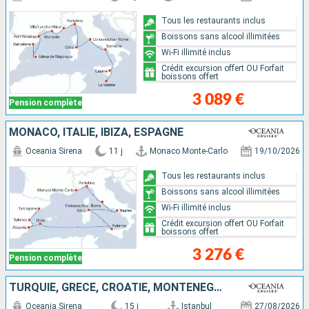
Tous les restaurants inclus
Boissons sans alcool illimitées
Wi-Fi illimité inclus
Crédit excursion offert OU Forfait
boissons offert
3 089 €
Pension complète
MONACO, ITALIE, IBIZA, ESPAGNE
Oceania Sirena
11 j
Monaco Monte-Carlo
19/10/2026
Tous les restaurants inclus
Boissons sans alcool illimitées
Wi-Fi illimité inclus
Crédit excursion offert OU Forfait
boissons offert
3 276 €
Pension complète
TURQUIE, GRÈCE, CROATIE, MONTÉNÉGRO, ALBANIE, ITALIE
Oceania Sirena
15 j
Istanbul
27/08/2026