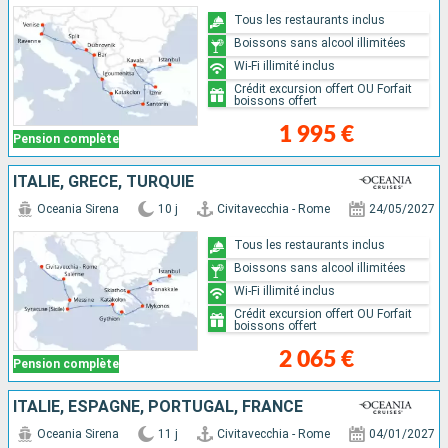
Tous les restaurants inclus
Boissons sans alcool illimitées
Wi-Fi illimité inclus
Crédit excursion offert OU Forfait
boissons offert
1 995 €
Pension complète
ITALIE, GRÈCE, TURQUIE
Oceania Sirena
10 j
Civitavecchia - Rome
24/05/2027
Tous les restaurants inclus
Boissons sans alcool illimitées
Wi-Fi illimité inclus
Crédit excursion offert OU Forfait
boissons offert
2 065 €
Pension complète
ITALIE, ESPAGNE, PORTUGAL, FRANCE
Oceania Sirena
11 j
Civitavecchia - Rome
04/01/2027