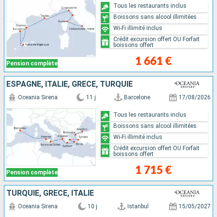
Tous les restaurants inclus
Boissons sans alcool illimitées
Wi-Fi illimité inclus
Crédit excursion offert OU Forfait
boissons offert
1 661 €
Pension complète
ESPAGNE, ITALIE, GRÈCE, TURQUIE
Oceania Sirena
11 j
Barcelone
17/08/2026
Tous les restaurants inclus
Boissons sans alcool illimitées
Wi-Fi illimité inclus
Crédit excursion offert OU Forfait
boissons offert
1 715 €
Pension complète
TURQUIE, GRÈCE, ITALIE
Oceania Sirena
10 j
Istanbul
15/05/2027