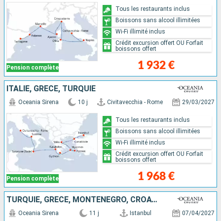
Tous les restaurants inclus
Boissons sans alcool illimitées
Wi-Fi illimité inclus
Crédit excursion offert OU Forfait
boissons offert
1 932 €
Pension complète
ITALIE, GRÈCE, TURQUIE
Oceania Sirena
10 j
Civitavecchia - Rome
29/03/2027
Tous les restaurants inclus
Boissons sans alcool illimitées
Wi-Fi illimité inclus
Crédit excursion offert OU Forfait
boissons offert
1 968 €
Pension complète
TURQUIE, GRÈCE, MONTÉNÉGRO, CROATIE, ITALIE
Oceania Sirena
11 j
Istanbul
07/04/2027