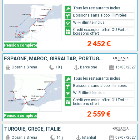
Tous les restaurants inclus
Boissons sans alcool illimitées
Wi-Fi illimité inclus
Crédit excursion offert OU Forfait
boissons offert
2 452 €
Pension complète
ESPAGNE, MAROC, GIBRALTAR, PORTUGAL
Oceania Sirena
10 j
Barcelone
16/08/2027
Tous les restaurants inclus
Boissons sans alcool illimitées
Wi-Fi illimité inclus
Crédit excursion offert OU Forfait
boissons offert
2 559 €
Pension complète
TURQUIE, GRÈCE, ITALIE
Oceania Sirena
11 j
Istanbul
09/07/2027