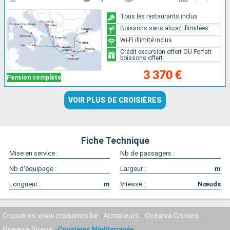
Tous les restaurants inclus
Boissons sans alcool illimitées
Wi-Fi illimité inclus
Crédit excursion offert OU Forfait
boissons offert
3 370 €
Pension complète
VOIR PLUS DE CROISIÈRES
Fiche Technique
Mise en service :
Nb de passagers :
Nb d'équipage :
Largeur :
m
Longueur :
m
Vitesse :
Nœuds
Croisières www.croisieres.be
Armateurs
Oceania Cruises
Oceania Sirena
Croisières Méditerranée