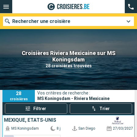
Rechercher une croisière
Croisières Riviera Mexicaine sur MS
Nos destinations
Koningsdam
28 croisières trouvées
Mois de départ
Ports
Compagnies
28
Vos critères de recherche :
Rechercher
MS Koningsdam - Riviera Mexicaine
croisières
Filtrer
Trier
MEXIQUE, ÉTATS-UNIS
MS Koningsdam
8 j
San Diego
27/03/2027