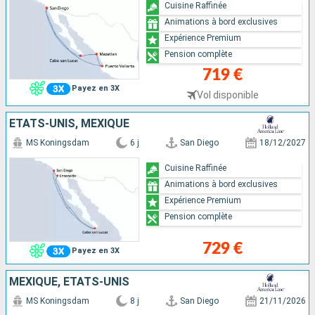
Cuisine Raffinée
Animations à bord exclusives
Expérience Premium
Pension complète
719 €
Payez en 3X
Vol disponible
ÉTATS-UNIS, MEXIQUE
MS Koningsdam
6 j
San Diego
18/12/2027
Cuisine Raffinée
Animations à bord exclusives
Expérience Premium
Pension complète
729 €
Payez en 3X
MEXIQUE, ÉTATS-UNIS
MS Koningsdam
8 j
San Diego
21/11/2026