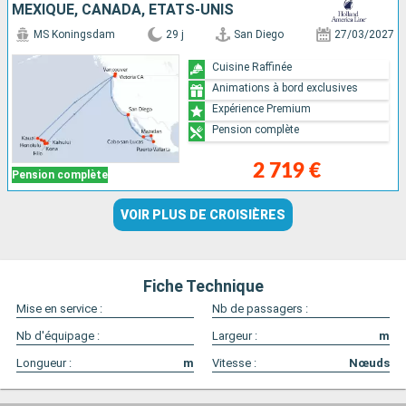
MEXIQUE, CANADA, ÉTATS-UNIS
MS Koningsdam
29 j
San Diego
27/03/2027
Cuisine Raffinée
Animations à bord exclusives
Expérience Premium
Pension complète
2 719 €
Pension complète
VOIR PLUS DE CROISIÈRES
Fiche Technique
Mise en service :
Nb de passagers :
Nb d'équipage :
Largeur :
m
Longueur :
m
Vitesse :
Nœuds