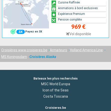
Cuisine Raffinée
Animations à bord exclusives
Expérience Premium
Pension complète
969 €
Payez en 3X
Vol disponible
Croisières www.croisieres.be
Armateurs
Holland America Line
MS Koningsdam
Croisières Alaska
Bateaux les plus recherchés
MSC World Europa
Icon of the Seas
Costa Toscana
Croisieres.be