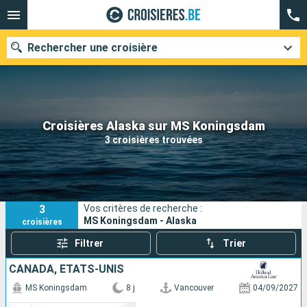
Rechercher une croisière
Nos destinations
Croisières Alaska sur MS Koningsdam
3 croisières trouvées
Mois de départ
Ports
Compagnies
3
Vos critères de recherche :
Rechercher
MS Koningsdam - Alaska
croisières
Filtrer
Trier
CANADA, ÉTATS-UNIS
MS Koningsdam
8 j
Vancouver
04/09/2027