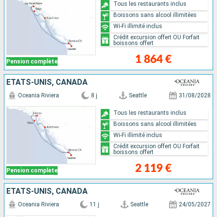
Tous les restaurants inclus
Boissons sans alcool illimitées
Wi-Fi illimité inclus
Crédit excursion offert OU Forfait
boissons offert
1 864 €
Pension complète
ÉTATS-UNIS, CANADA
Oceania Riviera
8 j
Seattle
31/08/2028
Tous les restaurants inclus
Boissons sans alcool illimitées
Wi-Fi illimité inclus
Crédit excursion offert OU Forfait
boissons offert
2 119 €
Pension complète
ÉTATS-UNIS, CANADA
Oceania Riviera
11 j
Seattle
24/05/2027