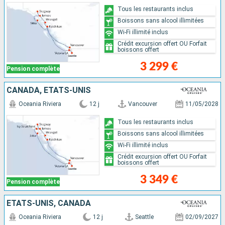
Tous les restaurants inclus
Boissons sans alcool illimitées
Wi-Fi illimité inclus
Crédit excursion offert OU Forfait
boissons offert
3 299 €
Pension complète
CANADA, ÉTATS-UNIS
Oceania Riviera
12 j
Vancouver
11/05/2028
Tous les restaurants inclus
Boissons sans alcool illimitées
Wi-Fi illimité inclus
Crédit excursion offert OU Forfait
boissons offert
3 349 €
Pension complète
ÉTATS-UNIS, CANADA
Oceania Riviera
12 j
Seattle
02/09/2027