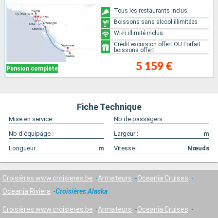
Tous les restaurants inclus
Boissons sans alcool illimitées
Wi-Fi illimité inclus
Crédit excursion offert OU Forfait
boissons offert
5 159 €
Pension complète
Fiche Technique
Mise en service :
Nb de passagers :
Nb d'équipage :
Largeur :
m
Longueur :
m
Vitesse :
Nœuds
Croisières www.croisieres.be
Armateurs
Oceania Cruises
Oceania Riviera
Croisières Alaska
Croisières www.croisieres.be
Armateurs
Oceania Cruises