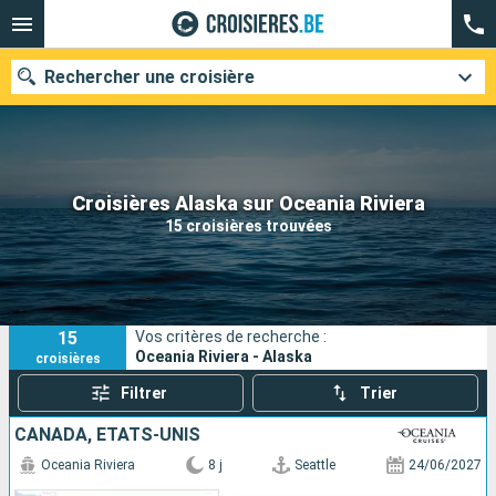
Rechercher une croisière
Nos destinations
Croisières Alaska sur Oceania Riviera
15 croisières trouvées
Mois de départ
Ports
Compagnies
15
Vos critères de recherche :
Rechercher
Oceania Riviera - Alaska
croisières
Filtrer
Trier
CANADA, ÉTATS-UNIS
Oceania Riviera
8 j
Seattle
24/06/2027