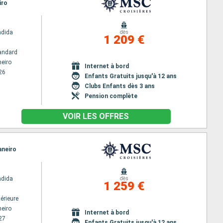
iro
ndida
dès
1 209 €
andard
neiro
Internet à bord
26
Enfants Gratuits jusqu'à 12 ans
Clubs Enfants dès 3 ans
Pension complète
VOIR LES OFFRES
aneiro
ndida
dès
1 259 €
érieure
neiro
Internet à bord
27
Enfants Gratuits jusqu'à 12 ans