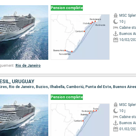
Pension complète
MSC Sple
10 j
Cabine st
Buenos Ai
10/02/20
quement :
Rio de Janeiro
ÉSIL, URUGUAY
Aires, Rio de Janeiro, Buzios, Ilhabella, Camboriú, Punta del Este, Buenos Aire
Pension complète
MSC Sple
10 j
Cabine st
Buenos Ai
01/02/20