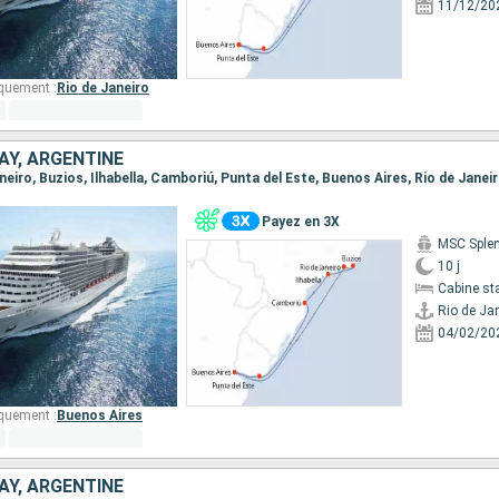
11/12/20
quement :
Rio de Janeiro
AY, ARGENTINE
Janeiro, Buzios, Ilhabella, Camboriú, Punta del Este, Buenos Aires, Rio de Janei
Payez en 3X
MSC Sple
10 j
Cabine st
Rio de Ja
04/02/20
quement :
Buenos Aires
AY, ARGENTINE