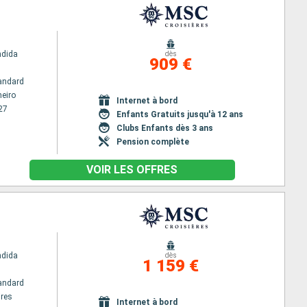
ndida
dès
909 €
andard
neiro
Internet à bord
27
Enfants Gratuits jusqu'à 12 ans
Clubs Enfants dès 3 ans
Pension complète
VOIR LES OFFRES
ndida
dès
1 159 €
andard
res
Internet à bord