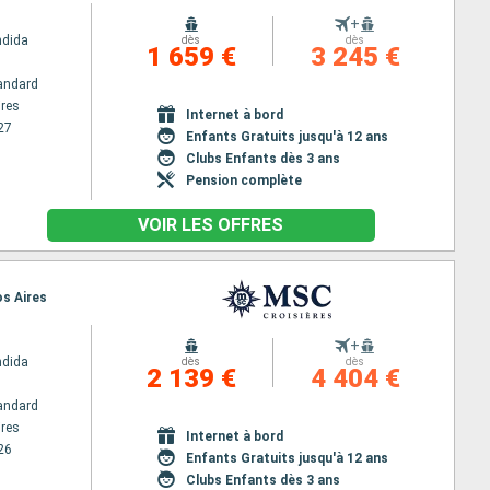
+
ndida
dès
dès
1 659 €
3 245 €
andard
res
Internet à bord
27
Enfants Gratuits jusqu'à 12 ans
Clubs Enfants dès 3 ans
Pension complète
VOIR LES OFFRES
os Aires
+
ndida
dès
dès
2 139 €
4 404 €
andard
res
Internet à bord
26
Enfants Gratuits jusqu'à 12 ans
Clubs Enfants dès 3 ans