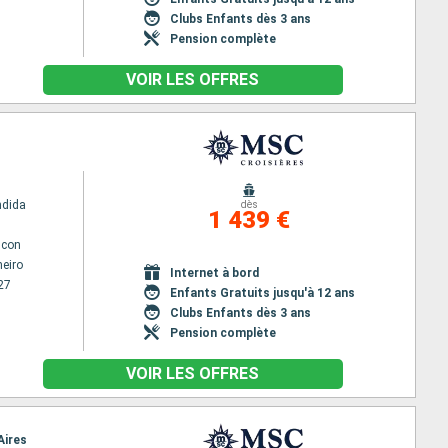
Clubs Enfants dès 3 ans
Pension complète
VOIR LES OFFRES
ndida
dès
1 439 €
lcon
neiro
Internet à bord
27
Enfants Gratuits jusqu'à 12 ans
Clubs Enfants dès 3 ans
Pension complète
VOIR LES OFFRES
Aires