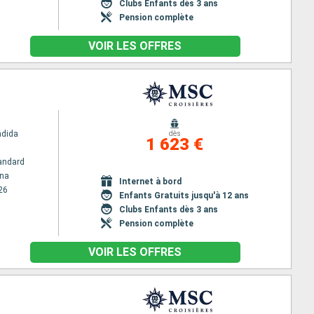
Clubs Enfants dès 3 ans
Pension complète
VOIR LES OFFRES
ndida
dès
1 623 €
andard
na
Internet à bord
26
Enfants Gratuits jusqu'à 12 ans
Clubs Enfants dès 3 ans
Pension complète
VOIR LES OFFRES