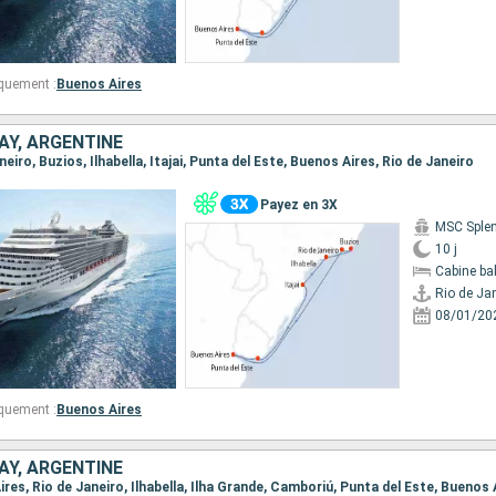
quement :
Buenos Aires
AY, ARGENTINE
aneiro, Buzios, Ilhabella, Itajai, Punta del Este, Buenos Aires, Rio de Janeiro
Payez en 3X
MSC Sple
10 j
Cabine ba
Rio de Ja
08/01/20
quement :
Buenos Aires
AY, ARGENTINE
Aires, Rio de Janeiro, Ilhabella, Ilha Grande, Camboriú, Punta del Este, Buenos 