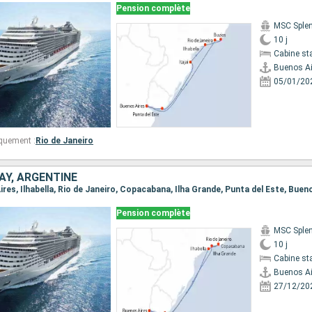
Pension complète
MSC Sple
10 j
Cabine st
Buenos Ai
05/01/20
quement :
Rio de Janeiro
AY, ARGENTINE
Aires, Ilhabella, Rio de Janeiro, Copacabana, Ilha Grande, Punta del Este, Buen
Pension complète
MSC Sple
10 j
Cabine st
Buenos Ai
27/12/20