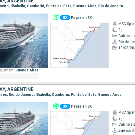
AY, ARGENTINE
Janeiro, Ilhabella, Camboriú, Punta del Este, Buenos Aires, Rio de Janeiro
Payez en 3X
MSC Sple
9 j
Cabine st
Rio de Ja
10/03/20
quement :
Buenos Aires
AY, ARGENTINE
Aires, Rio de Janeiro, Ilhabella, Camboriú, Punta del Este, Buenos Aires
Payez en 3X
MSC Sple
9 j
Cabine st
Buenos Ai