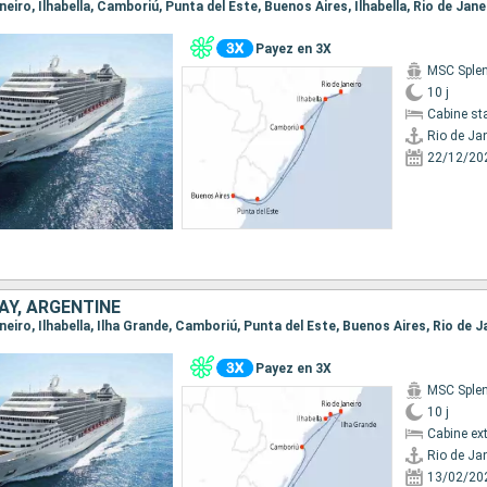
aneiro, Ilhabella, Camboriú, Punta del Este, Buenos Aires, Ilhabella, Rio de Jane
Payez en 3X
MSC Sple
10 j
Cabine st
Rio de Ja
22/12/20
AY, ARGENTINE
Janeiro, Ilhabella, Ilha Grande, Camboriú, Punta del Este, Buenos Aires, Rio de J
Payez en 3X
MSC Sple
10 j
Cabine ext
Rio de Ja
13/02/20