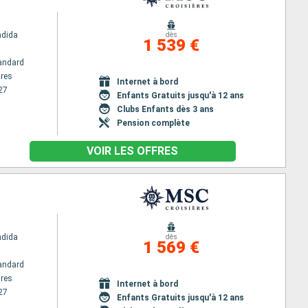
ndida
dès
1 539 €
andard
res
Internet à bord
27
Enfants Gratuits jusqu'à 12 ans
Clubs Enfants dès 3 ans
Pension complète
VOIR LES OFFRES
s
ndida
dès
1 569 €
andard
res
Internet à bord
27
Enfants Gratuits jusqu'à 12 ans