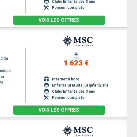
Clubs Enfants dès 3 ans
Pension complète
VOIR LES OFFRES
ndida
dès
1 623 €
andard
na
Internet à bord
26
Enfants Gratuits jusqu'à 12 ans
Clubs Enfants dès 3 ans
Pension complète
VOIR LES OFFRES