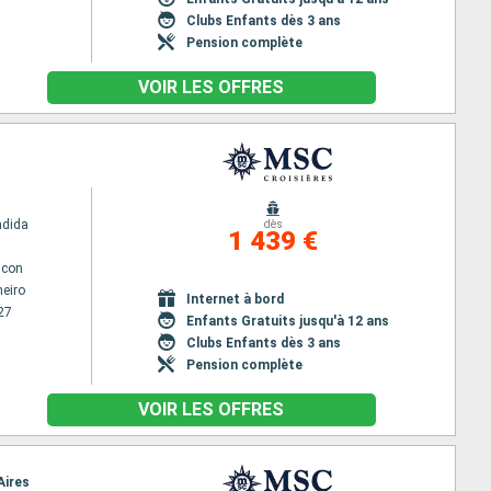
Clubs Enfants dès 3 ans
Pension complète
VOIR LES OFFRES
ndida
dès
1 439 €
lcon
neiro
Internet à bord
27
Enfants Gratuits jusqu'à 12 ans
Clubs Enfants dès 3 ans
Pension complète
VOIR LES OFFRES
Aires