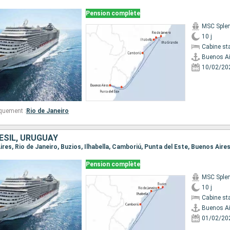
Pension complète
MSC Sple
10 j
Cabine st
Buenos Ai
10/02/20
quement :
Rio de Janeiro
ÉSIL, URUGUAY
Aires, Rio de Janeiro, Buzios, Ilhabella, Camboriú, Punta del Este, Buenos Aire
Pension complète
MSC Sple
10 j
Cabine st
Buenos Ai
01/02/20