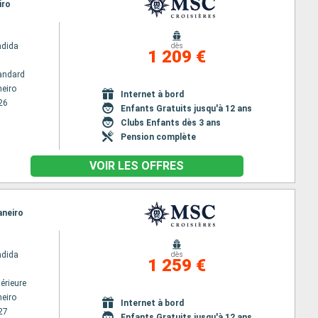
iro
ndida
dès
1 209 €
andard
neiro
Internet à bord
26
Enfants Gratuits jusqu'à 12 ans
Clubs Enfants dès 3 ans
Pension complète
VOIR LES OFFRES
aneiro
ndida
dès
1 259 €
érieure
neiro
Internet à bord
27
Enfants Gratuits jusqu'à 12 ans