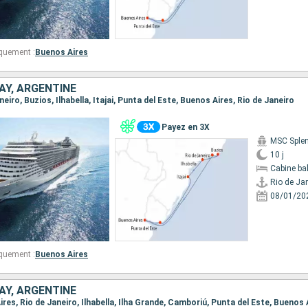
quement :
Buenos Aires
AY, ARGENTINE
aneiro, Buzios, Ilhabella, Itajai, Punta del Este, Buenos Aires, Rio de Janeiro
Payez en 3X
MSC Sple
10 j
Cabine ba
Rio de Ja
08/01/20
quement :
Buenos Aires
AY, ARGENTINE
Aires, Rio de Janeiro, Ilhabella, Ilha Grande, Camboriú, Punta del Este, Buenos 