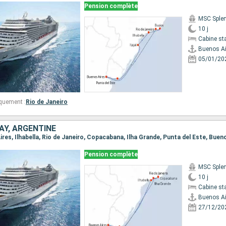
Pension complète
MSC Sple
10 j
Cabine st
Buenos Ai
05/01/20
quement :
Rio de Janeiro
AY, ARGENTINE
Aires, Ilhabella, Rio de Janeiro, Copacabana, Ilha Grande, Punta del Este, Buen
Pension complète
MSC Sple
10 j
Cabine st
Buenos Ai
27/12/20