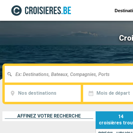
Destinat
Cro
Nos destinations
Mois de départ
AFFINEZ VOTRE RECHERCHE
14
croisières
trou