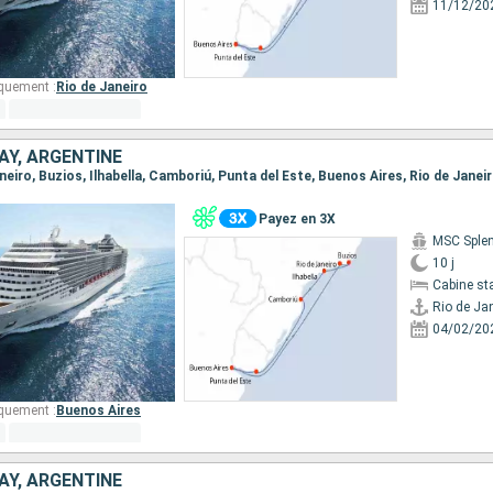
11/12/20
quement :
Rio de Janeiro
AY, ARGENTINE
Janeiro, Buzios, Ilhabella, Camboriú, Punta del Este, Buenos Aires, Rio de Janei
Payez en 3X
MSC Sple
10 j
Cabine st
Rio de Ja
04/02/20
quement :
Buenos Aires
AY, ARGENTINE