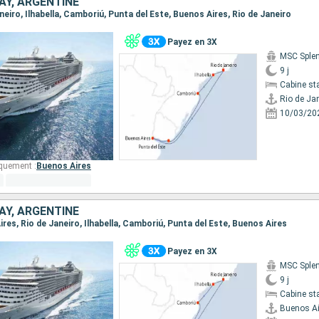
AY, ARGENTINE
Janeiro, Ilhabella, Camboriú, Punta del Este, Buenos Aires, Rio de Janeiro
Payez en 3X
MSC Sple
9 j
Cabine st
Rio de Ja
10/03/20
quement :
Buenos Aires
AY, ARGENTINE
Aires, Rio de Janeiro, Ilhabella, Camboriú, Punta del Este, Buenos Aires
Payez en 3X
MSC Sple
9 j
Cabine st
Buenos Ai