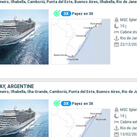
aneiro, Ilhabella, Camboriú, Punta del Este, Buenos Aires, Ilhabella, Rio de Jane
Payez en 3X
MSC Sple
10 j
Cabine st
Rio de Ja
22/12/20
AY, ARGENTINE
Janeiro, Ilhabella, Ilha Grande, Camboriú, Punta del Este, Buenos Aires, Rio de J
Payez en 3X
MSC Sple
10 j
Cabine ext
Rio de Ja
13/02/20