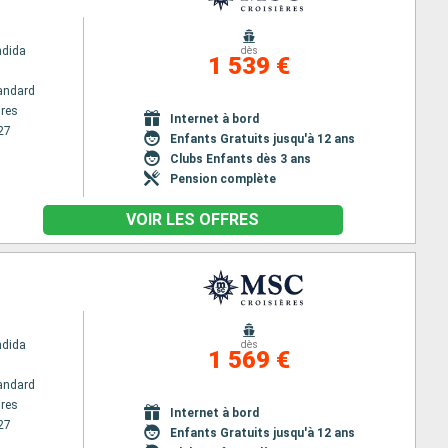
ndida
dès
1 539 €
andard
res
Internet à bord
27
Enfants Gratuits jusqu'à 12 ans
Clubs Enfants dès 3 ans
Pension complète
VOIR LES OFFRES
s
ndida
dès
1 569 €
andard
res
Internet à bord
27
Enfants Gratuits jusqu'à 12 ans