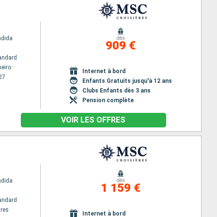
ndida
dès
909 €
andard
neiro
Internet à bord
27
Enfants Gratuits jusqu'à 12 ans
Clubs Enfants dès 3 ans
Pension complète
VOIR LES OFFRES
ndida
dès
1 159 €
andard
res
Internet à bord