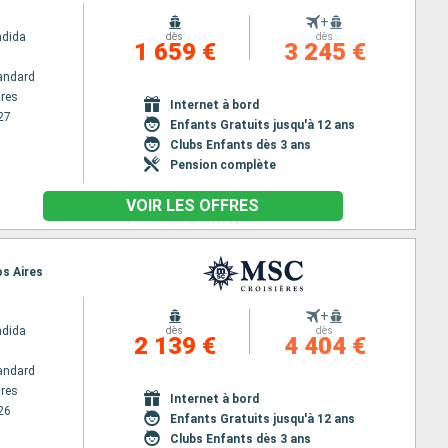
+
ndida
dès
dès
1 659 €
3 245 €
andard
res
Internet à bord
27
Enfants Gratuits jusqu'à 12 ans
Clubs Enfants dès 3 ans
Pension complète
VOIR LES OFFRES
os Aires
+
ndida
dès
dès
2 139 €
4 404 €
andard
res
Internet à bord
26
Enfants Gratuits jusqu'à 12 ans
Clubs Enfants dès 3 ans