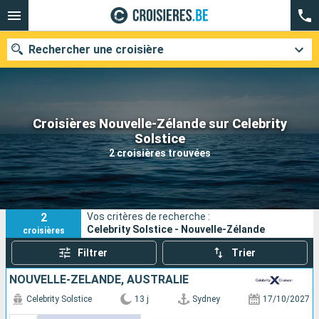
Rechercher une croisière
Croisières Nouvelle-Zélande sur Celebrity
Nos destinations
Solstice
2 croisières trouvées
Mois de départ
Ports
Compagnies
2
Vos critères de recherche :
Rechercher
Celebrity Solstice - Nouvelle-Zélande
croisières
Filtrer
Trier
NOUVELLE-ZÉLANDE, AUSTRALIE
Celebrity Solstice
13 j
Sydney
17/10/2027