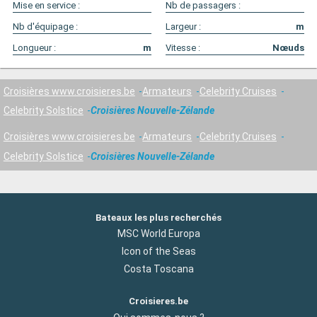
Mise en service :
Nb de passagers :
Nb d'équipage :
Largeur :
m
Longueur :
m
Vitesse :
Nœuds
Croisières www.croisieres.be
Armateurs
Celebrity Cruises
Celebrity Solstice
Croisières Nouvelle-Zélande
Croisières www.croisieres.be
Armateurs
Celebrity Cruises
Celebrity Solstice
Croisières Nouvelle-Zélande
Bateaux les plus recherchés
MSC World Europa
Icon of the Seas
Costa Toscana
Croisieres.be