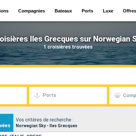
ions
Compagnies
Bateaux
Ports
Luxe
Offre
oisières Iles Grecques sur Norwegian 
1 croisières trouvées
Ports
Comp
Vos critères de recherche :
vées
Norwegian Sky - Iles Grecques