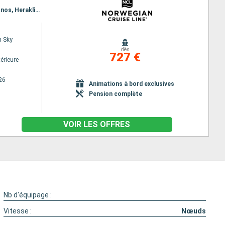
Itinéraire : Barcelone, Villefranche (Nice), Livourne, Civitavecchia - Rome, Salerne, Santorin, Mykonos, Heraklion, Le Piree - Athenes
n Sky
dès
727 €
érieure
26
Animations à bord exclusives
Pension complète
VOIR LES OFFRES
Nb d'équipage :
Vitesse :
Nœuds