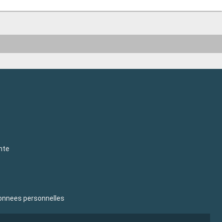
nte
donnees personnelles