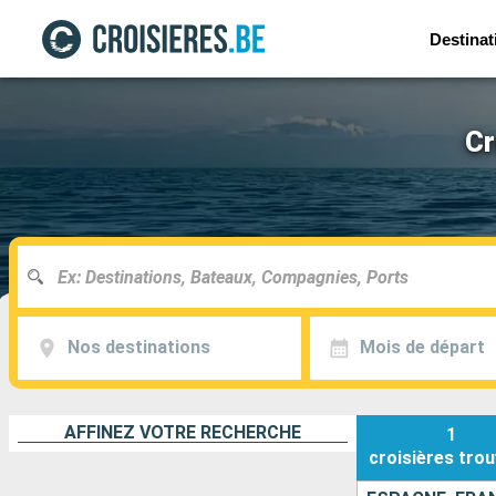
Destinat
Cr
Nos destinations
Mois de départ
AFFINEZ VOTRE RECHERCHE
1
croisières
trou