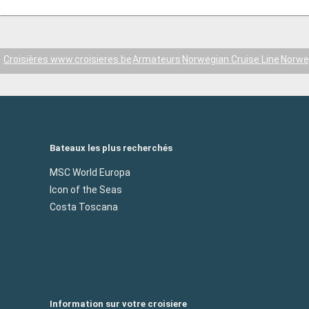
Croisières www.croisieres.be
Armateurs
Norwegian Cruise Line
Norwe
Bateaux les plus recherchés
MSC World Europa
Icon of the Seas
Costa Toscana
Information sur votre croisiere