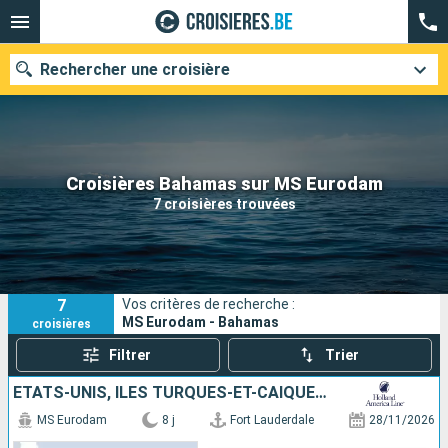
Rechercher une croisière
Nos destinations
Croisières Bahamas sur MS Eurodam
7 croisières trouvées
Mois de départ
Ports
Compagnies
7
Vos critères de recherche :
Rechercher
MS Eurodam - Bahamas
croisières
Filtrer
Trier
ÉTATS-UNIS, ÎLES TURQUES-ET-CAÏQUES, PORTO RICO, SAINT-THOMAS, BAHAMAS
MS Eurodam
8 j
Fort Lauderdale
28/11/2026