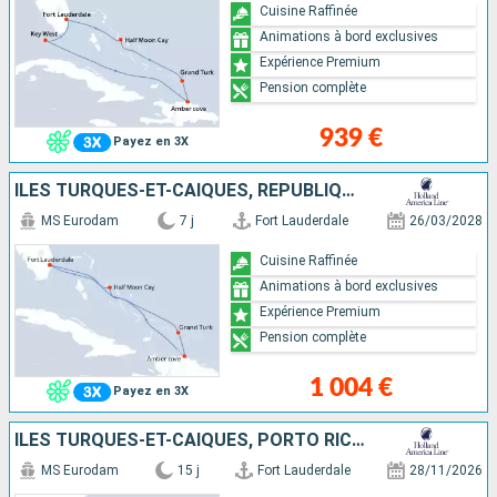
Cuisine Raffinée
Animations à bord exclusives
Expérience Premium
Pension complète
939 €
Payez en 3X
ÎLES TURQUES-ET-CAÏQUES, RÉPUBLIQUE DOMINICAINE, BAHAMAS, ÉTATS-UNIS
MS Eurodam
7 j
Fort Lauderdale
26/03/2028
Cuisine Raffinée
Animations à bord exclusives
Expérience Premium
Pension complète
1 004 €
Payez en 3X
ÎLES TURQUES-ET-CAÏQUES, PORTO RICO, SAINT-THOMAS, BAHAMAS, JAMAÏQUE, CAÏMANS (ÎLES), MEXIQUE, ÉTATS-UNIS
MS Eurodam
15 j
Fort Lauderdale
28/11/2026