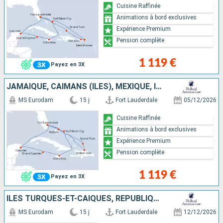
Cuisine Raffinée
Animations à bord exclusives
Expérience Premium
Pension complète
1 119 €
Payez en 3X
JAMAÏQUE, CAÏMANS (ÎLES), MEXIQUE, ÎLES TURQUES-ET-CAÏQUES, RÉPUBLIQUE DOMINICAINE, BAHAMAS, ÉTATS-UNIS
MS Eurodam
15 j
Fort Lauderdale
05/12/2026
Cuisine Raffinée
Animations à bord exclusives
Expérience Premium
Pension complète
1 119 €
Payez en 3X
ÎLES TURQUES-ET-CAÏQUES, RÉPUBLIQUE DOMINICAINE, ÉTATS-UNIS, PORTO RICO, SAINT-THOMAS, BAHAMAS
MS Eurodam
15 j
Fort Lauderdale
12/12/2026