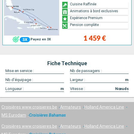
Cuisine Raffinée
Animations à bord exclusives
Expérience Premium
Pension complète
1 459 €
Payez en 3X
Fiche Technique
Mise en service :
Nb de passagers :
Nb d'équipage :
Largeur :
m
Longueur :
m
Vitesse :
Nœuds
Croisières www.croisieres.be
Armateurs
Holland America Line
MS Eurodam
Croisières Bahamas
Croisières www.croisieres.be
Armateurs
Holland America Line