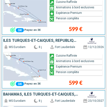
Cuisine Raffinée
Animations à bord exclusives
Expérience Premium
Pension complète
599 €
Payez en 3X
ÎLES TURQUES-ET-CAÏQUES, RÉPUBLIQUE DOMINICAINE, BAHAMAS, ÉTATS-UNIS
MS Eurodam
8 j
Fort Lauderdale
12/12/2026
Cuisine Raffinée
Animations à bord exclusives
Expérience Premium
Pension complète
599 €
Payez en 3X
BAHAMAS, ÎLES TURQUES-ET-CAÏQUES, RÉPUBLIQUE DOMINICAINE, ÉTATS-UNIS
MS Eurodam
8 j
Fort Lauderdale
23/10/2027