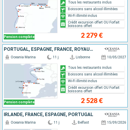
Tous les restaurants inclus
Boissons sans alcool illimitées
Wi-Fi illimité inclus
Crédit excursion offert OU Forfait
boissons offert
2 279 €
Pension complète
PORTUGAL, ESPAGNE, FRANCE, ROYAUME-UNI
Oceania Marina
11 j
Lisbonne
10/05/2027
Tous les restaurants inclus
Boissons sans alcool illimitées
Wi-Fi illimité inclus
Crédit excursion offert OU Forfait
boissons offert
2 528 €
Pension complète
IRLANDE, FRANCE, ESPAGNE, PORTUGAL
Oceania Marina
11 j
Belfast
15/09/2026