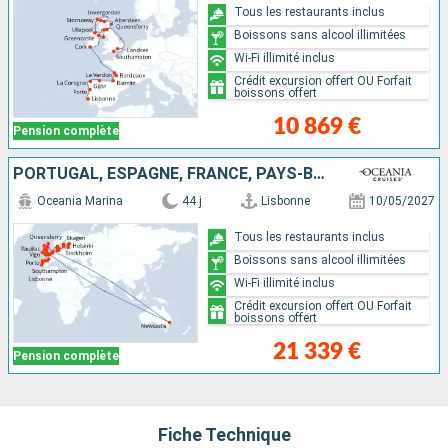
Tous les restaurants inclus
Boissons sans alcool illimitées
Wi-Fi illimité inclus
Crédit excursion offert OU Forfait
boissons offert
10 869 €
Pension complète
PORTUGAL, ESPAGNE, FRANCE, PAYS-BAS, ALLEMAGNE, BELGIQUE, AUSTRALIE, IRLANDE, ROYAUME-UNI, DANEMARK, FINLANDE, ESTONIE, LETTONIE, SUÈDE
Oceania Marina
44 j
Lisbonne
10/05/2027
Tous les restaurants inclus
Boissons sans alcool illimitées
Wi-Fi illimité inclus
Crédit excursion offert OU Forfait
boissons offert
21 339 €
Pension complète
Fiche Technique