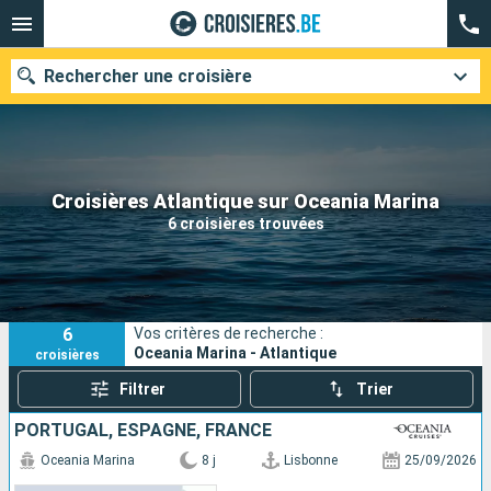
Rechercher une croisière
Nos destinations
Croisières Atlantique sur Oceania Marina
6 croisières trouvées
Mois de départ
Ports
Compagnies
6
Vos critères de recherche :
Rechercher
Oceania Marina - Atlantique
croisières
Filtrer
Trier
PORTUGAL, ESPAGNE, FRANCE
Oceania Marina
8 j
Lisbonne
25/09/2026