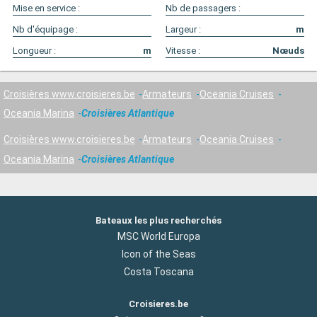
Mise en service :
Nb de passagers :
Nb d'équipage :
Largeur :
m
Longueur :
m
Vitesse :
Nœuds
Croisières www.croisieres.be
Armateurs
Oceania Cruises
Oceania Marina
Croisières Atlantique
Croisières www.croisieres.be
Armateurs
Oceania Cruises
Oceania Marina
Croisières Atlantique
Bateaux les plus recherchés
MSC World Europa
Icon of the Seas
Costa Toscana
Croisieres.be