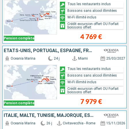
Tous les restaurants inclus
Boissons sans alcool illimitées
Wi-Fi illimité inclus
Crédit excursion offert OU Forfait
boissons offert
4 769 €
Pension complète
ÉTATS-UNIS, PORTUGAL, ESPAGNE, FRANCE, ITALIE, GRÈCE, MONTÉNÉGRO, CROATIE
Oceania Marina
24 j
Miami
25/03/2027
Tous les restaurants inclus
Boissons sans alcool illimitées
Wi-Fi illimité inclus
Crédit excursion offert OU Forfait
boissons offert
7 979 €
Pension complète
ITALIE, MALTE, TUNISIE, MAJORQUE, ESPAGNE, PORTUGAL, PORTO RICO, RÉPUBLIQUE DOMINICAINE, ÉTATS-UNIS
Oceania Marina
26 j
Civitavecchia - Rome
15/11/2026