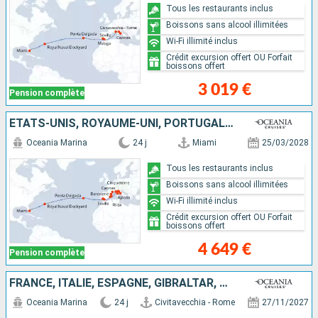
Tous les restaurants inclus
Boissons sans alcool illimitées
Wi-Fi illimité inclus
Crédit excursion offert OU Forfait
boissons offert
3 019 €
Pension complète
ÉTATS-UNIS, ROYAUME-UNI, PORTUGAL, FRANCE, ITALIE, MONACO, IBIZA, MAJORQUE, ESPAGNE
Oceania Marina
24 j
Miami
25/03/2028
Tous les restaurants inclus
Boissons sans alcool illimitées
Wi-Fi illimité inclus
Crédit excursion offert OU Forfait
boissons offert
4 649 €
Pension complète
FRANCE, ITALIE, ESPAGNE, GIBRALTAR, PORTUGAL, TENERIFE, ÉTATS-UNIS
Oceania Marina
24 j
Civitavecchia - Rome
27/11/2027