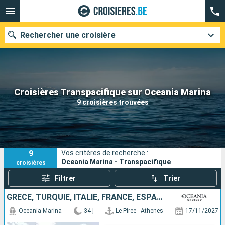
Rechercher une croisière
Nos destinations
Croisières Transpacifique sur Oceania Marina
9 croisières trouvées
Mois de départ
Ports
Compagnies
9
Vos critères de recherche :
Rechercher
Oceania Marina - Transpacifique
croisières
Filtrer
Trier
GRÈCE, TURQUIE, ITALIE, FRANCE, ESPAGNE, GIBRALTAR, TENERIFE, PORTUGAL, ÉTATS-UNIS
Oceania Marina
34 j
Le Piree - Athenes
17/11/2027