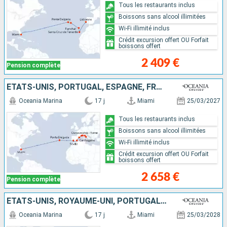
Tous les restaurants inclus
Boissons sans alcool illimitées
Wi-Fi illimité inclus
Crédit excursion offert OU Forfait
boissons offert
2 409 €
Pension complète
ÉTATS-UNIS, PORTUGAL, ESPAGNE, FRANCE, ITALIE
Oceania Marina
17 j
Miami
25/03/2027
Tous les restaurants inclus
Boissons sans alcool illimitées
Wi-Fi illimité inclus
Crédit excursion offert OU Forfait
boissons offert
2 658 €
Pension complète
ÉTATS-UNIS, ROYAUME-UNI, PORTUGAL, ESPAGNE, FRANCE, ITALIE
Oceania Marina
17 j
Miami
25/03/2028