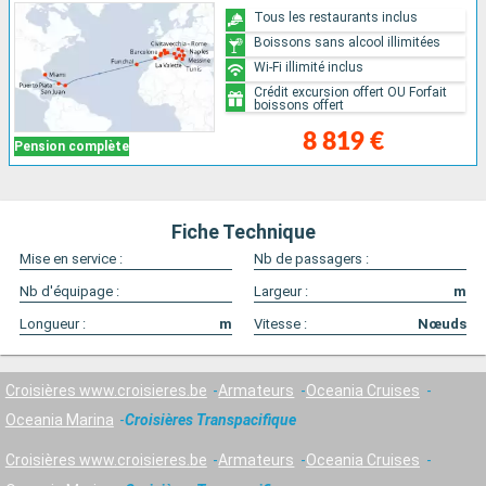
Tous les restaurants inclus
Boissons sans alcool illimitées
Wi-Fi illimité inclus
Crédit excursion offert OU Forfait
boissons offert
8 819 €
Pension complète
Fiche Technique
Mise en service :
Nb de passagers :
Nb d'équipage :
Largeur :
m
Longueur :
m
Vitesse :
Nœuds
Croisières www.croisieres.be
Armateurs
Oceania Cruises
Oceania Marina
Croisières Transpacifique
Croisières www.croisieres.be
Armateurs
Oceania Cruises