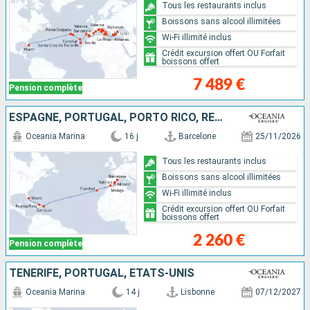
Tous les restaurants inclus
Boissons sans alcool illimitées
Wi-Fi illimité inclus
Crédit excursion offert OU Forfait
boissons offert
7 489 €
Pension complète
ESPAGNE, PORTUGAL, PORTO RICO, RÉPUBLIQUE DOMINICAINE, ÉTATS-UNIS
Oceania Marina
16 j
Barcelone
25/11/2026
Tous les restaurants inclus
Boissons sans alcool illimitées
Wi-Fi illimité inclus
Crédit excursion offert OU Forfait
boissons offert
2 260 €
Pension complète
TENERIFE, PORTUGAL, ÉTATS-UNIS
Oceania Marina
14 j
Lisbonne
07/12/2027