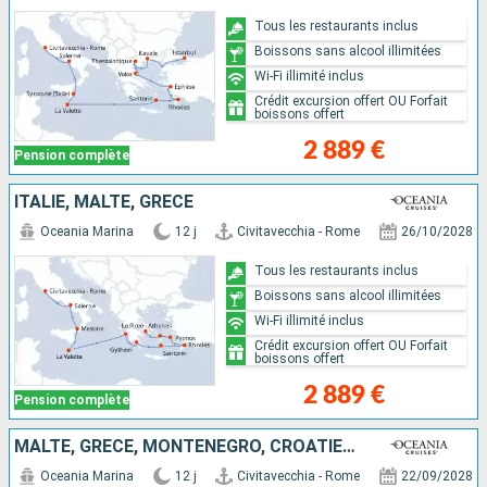
Tous les restaurants inclus
Boissons sans alcool illimitées
Wi-Fi illimité inclus
Crédit excursion offert OU Forfait
boissons offert
2 889 €
Pension complète
ITALIE, MALTE, GRÈCE
Oceania Marina
12 j
Civitavecchia - Rome
26/10/2028
Tous les restaurants inclus
Boissons sans alcool illimitées
Wi-Fi illimité inclus
Crédit excursion offert OU Forfait
boissons offert
2 889 €
Pension complète
MALTE, GRÈCE, MONTÉNÉGRO, CROATIE, ITALIE
Oceania Marina
12 j
Civitavecchia - Rome
22/09/2028