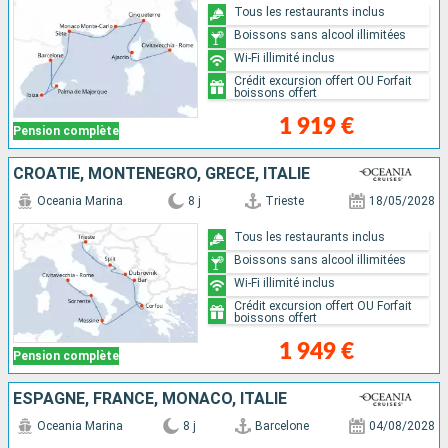
Tous les restaurants inclus
Boissons sans alcool illimitées
Wi-Fi illimité inclus
Crédit excursion offert OU Forfait
boissons offert
1 919 €
Pension complète
CROATIE, MONTÉNÉGRO, GRÈCE, ITALIE
Oceania Marina
8 j
Trieste
18/05/2028
Tous les restaurants inclus
Boissons sans alcool illimitées
Wi-Fi illimité inclus
Crédit excursion offert OU Forfait
boissons offert
1 949 €
Pension complète
ESPAGNE, FRANCE, MONACO, ITALIE
Oceania Marina
8 j
Barcelone
04/08/2028