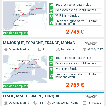
Tous les restaurants inclus
Boissons sans alcool illimitées
Wi-Fi illimité inclus
Crédit excursion offert OU Forfait
boissons offert
2 749 €
Pension complète
MAJORQUE, ESPAGNE, FRANCE, MONACO, ITALIE
Oceania Marina
11 j
Barcelone
08/10/2027
Tous les restaurants inclus
Boissons sans alcool illimitées
Wi-Fi illimité inclus
Crédit excursion offert OU Forfait
boissons offert
2 759 €
Pension complète
ITALIE, MALTE, GRÈCE, TURQUIE
Oceania Marina
11 j
Civitavecchia - Rome
18/10/2027