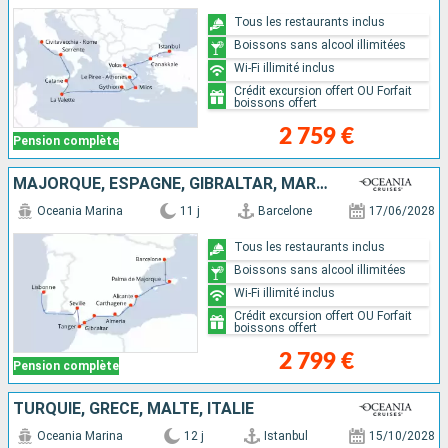
Tous les restaurants inclus
Boissons sans alcool illimitées
Wi-Fi illimité inclus
Crédit excursion offert OU Forfait
boissons offert
2 759 €
Pension complète
MAJORQUE, ESPAGNE, GIBRALTAR, MAROC, PORTUGAL
Oceania Marina
11 j
Barcelone
17/06/2028
Tous les restaurants inclus
Boissons sans alcool illimitées
Wi-Fi illimité inclus
Crédit excursion offert OU Forfait
boissons offert
2 799 €
Pension complète
TURQUIE, GRÈCE, MALTE, ITALIE
Oceania Marina
12 j
Istanbul
15/10/2028