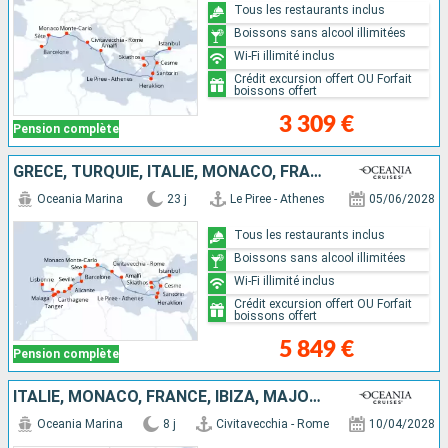
Tous les restaurants inclus
Boissons sans alcool illimitées
Wi-Fi illimité inclus
Crédit excursion offert OU Forfait
boissons offert
3 309 €
Pension complète
GRÈCE, TURQUIE, ITALIE, MONACO, FRANCE, MAJORQUE, ESPAGNE, GIBRALTAR, MAROC, PORTUGAL
Oceania Marina
23 j
Le Piree - Athenes
05/06/2028
Tous les restaurants inclus
Boissons sans alcool illimitées
Wi-Fi illimité inclus
Crédit excursion offert OU Forfait
boissons offert
5 849 €
Pension complète
ITALIE, MONACO, FRANCE, IBIZA, MAJORQUE, ESPAGNE
Oceania Marina
8 j
Civitavecchia - Rome
10/04/2028