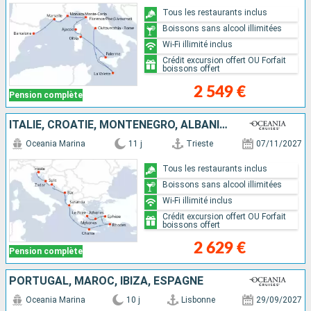
Tous les restaurants inclus
Boissons sans alcool illimitées
Wi-Fi illimité inclus
Crédit excursion offert OU Forfait
boissons offert
2 549 €
Pension complète
ITALIE, CROATIE, MONTÉNÉGRO, ALBANIE, TURQUIE, GRÈCE
Oceania Marina
11 j
Trieste
07/11/2027
Tous les restaurants inclus
Boissons sans alcool illimitées
Wi-Fi illimité inclus
Crédit excursion offert OU Forfait
boissons offert
2 629 €
Pension complète
PORTUGAL, MAROC, IBIZA, ESPAGNE
Oceania Marina
10 j
Lisbonne
29/09/2027