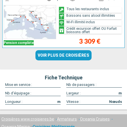
Tous les restaurants inclus
Boissons sans alcool illimitées
Wi-Fi illimité inclus
Crédit excursion offert OU Forfait
boissons offert
3 309 €
Pension complète
VOIR PLUS DE CROISIÈRES
Fiche Technique
Mise en service :
Nb de passagers :
Nb d'équipage :
Largeur :
m
Longueur :
m
Vitesse :
Nœuds
Croisières www.croisieres.be
Armateurs
Oceania Cruises
Oceania Marina
Croisières Méditerranée