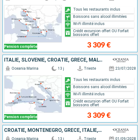
Tous les restaurants inclus
Boissons sans alcool illimitées
Wi-Fi illimité inclus
Crédit excursion offert OU Forfait
boissons offert
3 309 €
Pension complète
ITALIE, SLOVÉNIE, CROATIE, GRÈCE, MALTE, TUNISIE, IBIZA, MAJORQUE, ESPAGNE
Oceania Marina
13 j
Trieste
23/07/2028
Tous les restaurants inclus
Boissons sans alcool illimitées
Wi-Fi illimité inclus
Crédit excursion offert OU Forfait
boissons offert
3 309 €
Pension complète
CROATIE, MONTÉNÉGRO, GRÈCE, ITALIE, MONACO, ESPAGNE
Oceania Marina
13 j
Trieste
01/09/2028