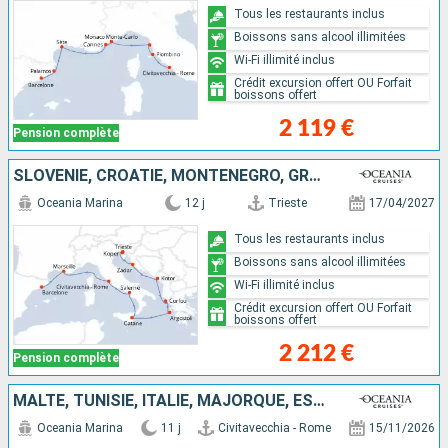
Tous les restaurants inclus
Boissons sans alcool illimitées
Wi-Fi illimité inclus
Crédit excursion offert OU Forfait
boissons offert
2 119 €
Pension complète
SLOVÉNIE, CROATIE, MONTÉNÉGRO, GRÈCE, ITALIE, FRANCE, ESPAGNE
Oceania Marina
12 j
Trieste
17/04/2027
Tous les restaurants inclus
Boissons sans alcool illimitées
Wi-Fi illimité inclus
Crédit excursion offert OU Forfait
boissons offert
2 212 €
Pension complète
MALTE, TUNISIE, ITALIE, MAJORQUE, ESPAGNE
Oceania Marina
11 j
Civitavecchia - Rome
15/11/2026