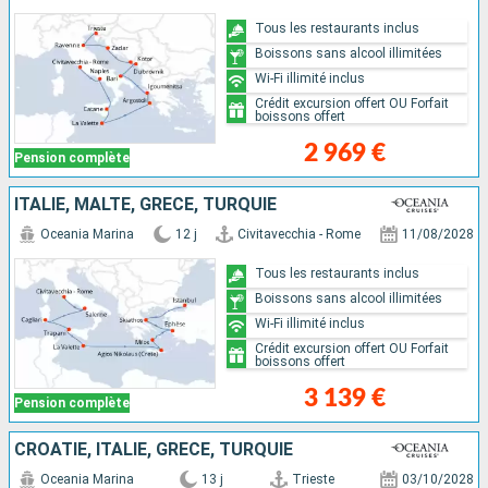
Tous les restaurants inclus
Boissons sans alcool illimitées
Wi-Fi illimité inclus
Crédit excursion offert OU Forfait
boissons offert
2 969 €
Pension complète
ITALIE, MALTE, GRÈCE, TURQUIE
Oceania Marina
12 j
Civitavecchia - Rome
11/08/2028
Tous les restaurants inclus
Boissons sans alcool illimitées
Wi-Fi illimité inclus
Crédit excursion offert OU Forfait
boissons offert
3 139 €
Pension complète
CROATIE, ITALIE, GRÈCE, TURQUIE
Oceania Marina
13 j
Trieste
03/10/2028