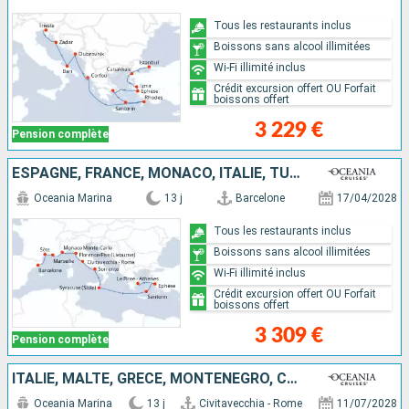
Tous les restaurants inclus
Boissons sans alcool illimitées
Wi-Fi illimité inclus
Crédit excursion offert OU Forfait
boissons offert
3 229 €
Pension complète
ESPAGNE, FRANCE, MONACO, ITALIE, TURQUIE, GRÈCE
Oceania Marina
13 j
Barcelone
17/04/2028
Tous les restaurants inclus
Boissons sans alcool illimitées
Wi-Fi illimité inclus
Crédit excursion offert OU Forfait
boissons offert
3 309 €
Pension complète
ITALIE, MALTE, GRÈCE, MONTÉNÉGRO, CROATIE
Oceania Marina
13 j
Civitavecchia - Rome
11/07/2028