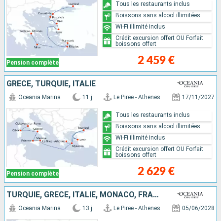
Tous les restaurants inclus
Boissons sans alcool illimitées
Wi-Fi illimité inclus
Crédit excursion offert OU Forfait
boissons offert
2 459 €
Pension complète
GRÈCE, TURQUIE, ITALIE
Oceania Marina
11 j
Le Piree - Athenes
17/11/2027
Tous les restaurants inclus
Boissons sans alcool illimitées
Wi-Fi illimité inclus
Crédit excursion offert OU Forfait
boissons offert
2 629 €
Pension complète
TURQUIE, GRÈCE, ITALIE, MONACO, FRANCE, ESPAGNE
Oceania Marina
13 j
Le Piree - Athenes
05/06/2028