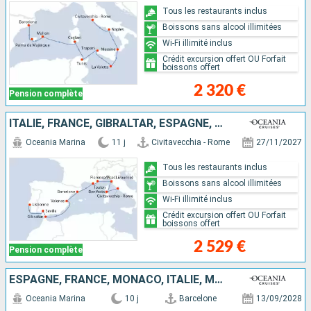
Tous les restaurants inclus
Boissons sans alcool illimitées
Wi-Fi illimité inclus
Crédit excursion offert OU Forfait
boissons offert
2 320 €
Pension complète
ITALIE, FRANCE, GIBRALTAR, ESPAGNE, PORTUGAL
Oceania Marina
11 j
Civitavecchia - Rome
27/11/2027
Tous les restaurants inclus
Boissons sans alcool illimitées
Wi-Fi illimité inclus
Crédit excursion offert OU Forfait
boissons offert
2 529 €
Pension complète
ESPAGNE, FRANCE, MONACO, ITALIE, MALTE
Oceania Marina
10 j
Barcelone
13/09/2028