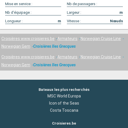
Mise en service :
Nb de passagers :
Nb d'équipage :
Largeur :
m
Longueur :
m
Vitesse :
Nœuds
Croisières www.croisieres.be
Armateurs
Norwegian Cruise Line
Norwegian Gem
Croisières Iles Grecques
Croisières www.croisieres.be
Armateurs
Norwegian Cruise Line
Norwegian Gem
Croisières Iles Grecques
Bateaux les plus recherchés
MSC World Europa
Icon of the Seas
Costa Toscana
Croisieres.be