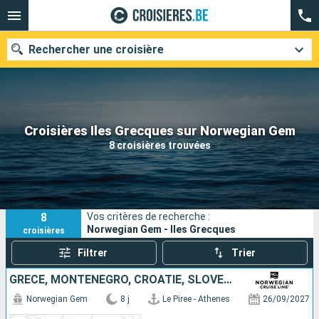
Rechercher une croisière
Nos destinations
Croisières Iles Grecques sur Norwegian Gem
8 croisières trouvées
Mois de départ
Ports
Compagnies
8
Vos critères de recherche :
Rechercher
Norwegian Gem - Iles Grecques
croisières
Filtrer
Trier
GRÈCE, MONTÉNÉGRO, CROATIE, SLOVÉNIE, ITALIE
Norwegian Gem
8 j
Le Piree - Athenes
26/09/2027