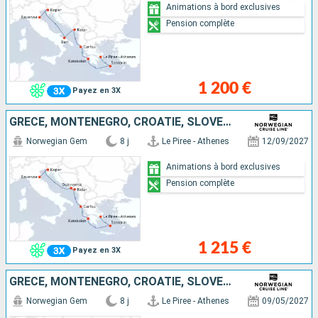
Animations à bord exclusives
Pension complète
1 200 €
Payez en 3X
GRÈCE, MONTÉNÉGRO, CROATIE, SLOVÉNIE, ITALIE
Norwegian Gem
8 j
Le Piree - Athenes
12/09/2027
Animations à bord exclusives
Pension complète
1 215 €
Payez en 3X
GRÈCE, MONTÉNÉGRO, CROATIE, SLOVÉNIE, ITALIE
Norwegian Gem
8 j
Le Piree - Athenes
09/05/2027