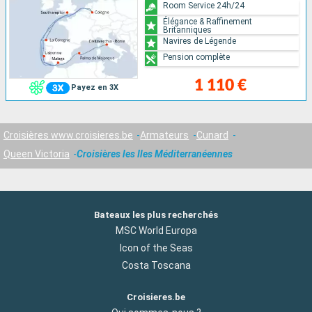
Room Service 24h/24
Élégance & Raffinement
Britanniques
Navires de Légende
Pension complète
1 110 €
Payez en 3X
Croisières www.croisieres.be
Armateurs
Cunard
Queen Victoria
Croisières les Iles Méditerranéennes
Bateaux les plus recherchés
MSC World Europa
Icon of the Seas
Costa Toscana
Croisieres.be