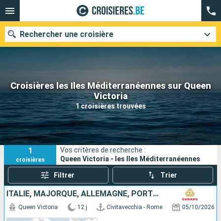
Rechercher une croisière
Croisières les Iles Méditerranéennes sur Queen
Nos destinations
Victoria
1 croisières trouvées
Mois de départ
Ports
Compagnies
1
Vos critères de recherche :
Rechercher
Queen Victoria - les Iles Méditerranéennes
croisières
Filtrer
Trier
ITALIE, MAJORQUE, ALLEMAGNE, PORTUGAL, ESPAGNE, ROYAUME-UNI
Queen Victoria
12 j
Civitavecchia - Rome
05/10/2026