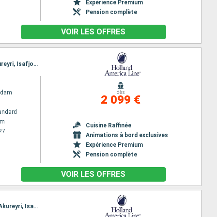
Expérience Premium
Pension complète
VOIR LES OFFRES
Itinéraire : Amsterdam, Eidfjord, Olden, Alesund, Bergen, Amsterdam, Lerwick, Seydisfjordhur, Akureyri, Isafjordhur, Reykjavik
rdam
dès
2 099 €
andard
am
Cuisine Raffinée
27
Animations à bord exclusives
Expérience Premium
Pension complète
VOIR LES OFFRES
Itinéraire : Amsterdam, Alesund, Skjolden, Eidfjord, Bergen, Amsterdam, Lerwick, Seydisfjordhur, Akureyri, Isafjordhur, Reykjavik