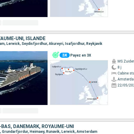
AUME-UNI, ISLANDE
am, Lerwick, Seydisfjordhur, Akureyri, Isafjordhur, Reykjavik
Payez en 3X
MS Zuide
8 j
Cabine st
Amsterd
22/05/20
S-BAS, DANEMARK, ROYAUME-UNI
ik, Grundarfjordur, Heimaey, Runavik, Lerwick, Amsterdam