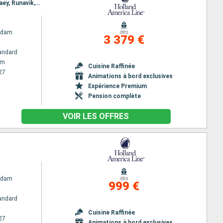
Itinéraire : Amsterdam, Kirkwall, Djupivogur, Akureyri, Isafjordhur, Grundarfjordur, Reykjavik, Heimaey, Runavik, Lerwick, Amsterdam, Eidfjord, Alesund, Olden, Sandnes, Amsterdam
rdam
dès
3 379 €
andard
am
Cuisine Raffinée
27
Animations à bord exclusives
Expérience Premium
Pension complète
VOIR LES OFFRES
rdam
dès
999 €
andard
Cuisine Raffinée
27
Animations à bord exclusives