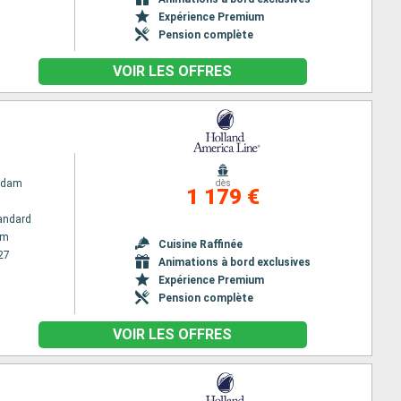
Expérience Premium
Pension complète
VOIR LES OFFRES
rdam
dès
1 179 €
andard
am
Cuisine Raffinée
27
Animations à bord exclusives
Expérience Premium
Pension complète
VOIR LES OFFRES