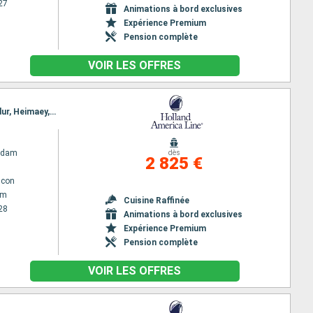
27
Animations à bord exclusives
Expérience Premium
Pension complète
VOIR LES OFFRES
Itinéraire : Amsterdam, Invergordon, Seydisfjordhur, Akureyri, Isafjordhur, Reykjavik, Grundarfjordur, Heimaey, Runavik, Lerwick, Amsterdam
rdam
dès
2 825 €
lcon
am
Cuisine Raffinée
28
Animations à bord exclusives
Expérience Premium
Pension complète
VOIR LES OFFRES