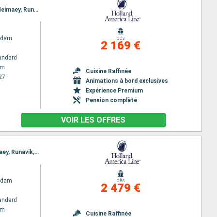
Itinéraire : Amsterdam, Lerwick, Seydisfjordhur, Akureyri, Isafjordhur, Reykjavik, Grundarfjordur, Heimaey, Runavik, Kirkwall, Amsterdam
rdam
dès
2 169 €
andard
am
Cuisine Raffinée
27
Animations à bord exclusives
Expérience Premium
Pension complète
VOIR LES OFFRES
Itinéraire : Amsterdam, Kirkwall, Djupivogur, Akureyri, Isafjordhur, Grundarfjordur, Reykjavik, Heimaey, Runavik, Lerwick, Amsterdam
rdam
dès
2 479 €
andard
am
Cuisine Raffinée