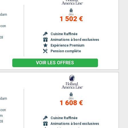
rdam
dès
1 502 €
lcon
Cuisine Raffinée
28
Animations à bord exclusives
Expérience Premium
Pension complète
VOIR LES OFFRES
rdam
dès
1 608 €
lcon
am
Cuisine Raffinée
28
Animations à bord exclusives