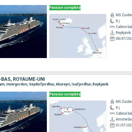
Pension complète
MS Zuide
8 j
Cabine ba
Reykjavik
08/07/20
-BAS, ROYAUME-UNI
am, Invergordon, Seydisfjordhur, Akureyri, Isafjordhur, Reykjavik
Pension complète
MS Zuide
8 j
Cabine ba
Amsterd
01/07/20