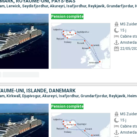
EMARK, ROYAUME-UNI, PAYS-BAS
Pension complète
MS Zuide
15 j
Cabine st
Amsterd
22/05/20
YAUME-UNI, ISLANDE, DANEMARK
Pension complète
MS Zuide
15 j
Cabine st
Amsterd