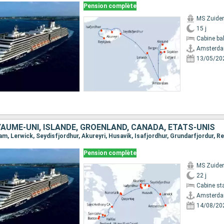
Pension complète
MS Zuide
15 j
Cabine ba
Amsterd
13/05/20
AUME-UNI, ISLANDE, GRÖENLAND, CANADA, ÉTATS-UNIS
Pension complète
MS Zuide
22 j
Cabine st
Amsterd
14/08/20