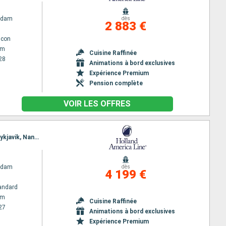
rdam
dès
2 883 €
lcon
am
Cuisine Raffinée
28
Animations à bord exclusives
Expérience Premium
Pension complète
VOIR LES OFFRES
Itinéraire : Amsterdam, Lerwick, Seydisfjordhur, Akureyri, Husavik, Isafjordhur, Grundarfjordur, Reykjavik, Nanortalik, Qaqortoq, Saint Anthony CA, Saint John, Halifax, Portland - Maine (East Coast), Boston
rdam
dès
4 199 €
andard
am
Cuisine Raffinée
27
Animations à bord exclusives
Expérience Premium