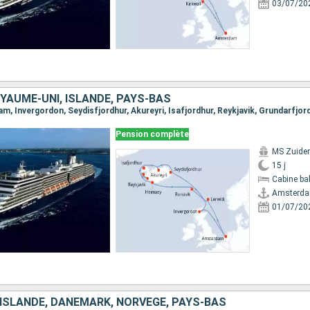
03/07/20
YAUME-UNI, ISLANDE, PAYS-BAS
Pension complète
MS Zuide
15 j
Cabine ba
Amsterd
01/07/20
 ISLANDE, DANEMARK, NORVÈGE, PAYS-BAS