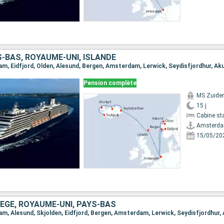
-BAS, ROYAUME-UNI, ISLANDE
Pension complète
MS Zuide
15 j
Cabine st
Amsterd
15/05/20
ÈGE, ROYAUME-UNI, PAYS-BAS