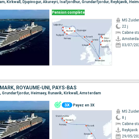
Pension complète
MS Zuide
22 j
Cabine st
Amsterd
03/07/20
EMARK, ROYAUME-UNI, PAYS-BAS
ik, Grundarfjordur, Heimaey, Runavik, Kirkwall, Amsterdam
Payez en 3X
MS Zuide
8 j
Cabine st
Reykjavik
29/05/20