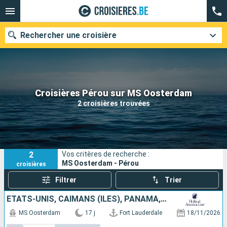
Rechercher une croisière
Nos destinations
Croisières Pérou sur MS Oosterdam
2 croisières trouvées
Mois de départ
Ports
Compagnies
2
Vos critères de recherche :
Rechercher
MS Oosterdam - Pérou
croisières
Filtrer
Trier
ÉTATS-UNIS, CAÏMANS (ÎLES), PANAMA, ÉQUATEUR, PÉROU, CHILI
MS Oosterdam
17 j
Fort Lauderdale
18/11/2026