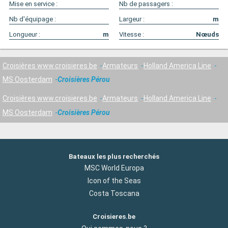
Mise en service :
Nb de passagers :
Nb d'équipage :
Largeur :
m
Longueur :
m
Vitesse :
Nœuds
Croisières www.croisieres.be
Armateurs
Holland America Line
MS Oosterdam
Croisières Pérou
Croisières www.croisieres.be
Armateurs
Holland America Line
MS Oosterdam
Croisières Pérou
Bateaux les plus recherchés
MSC World Europa
Icon of the Seas
Costa Toscana
Croisieres.be