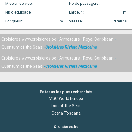
Mise en service :
Nb de passagers :
Nb d'équipage :
Largeur :
m
Longueur :
m
Vitesse :
Nœuds
Croisières www.croisieres.be
Armateurs
Royal Caribbean
Quantum of the Seas
Croisières Riviera Mexicaine
Croisières www.croisieres.be
Armateurs
Royal Caribbean
Quantum of the Seas
Croisières Riviera Mexicaine
Bateaux les plus recherchés
MSC World Europa
Icon of the Seas
Costa Toscana
Croisieres.be