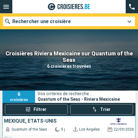
Rechercher une croisière
Croisières Riviera Mexicaine sur Quantum of the
Nos destinations
Seas
6 croisières trouvées
Mois de départ
Ports
Compagnies
6
Vos critères de recherche :
Rechercher
Quantum of the Seas - Riviera Mexicaine
croisières
Filtrer
Trier
MEXIQUE, ÉTATS-UNIS
Quantum of the Seas
5 j
Los Angeles
22/09/2026