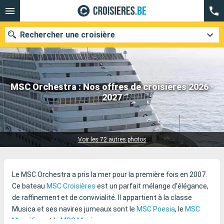
Rechercher une croisière
MSC Orchestra : Nos offres de croisières 2026 -
Nos destinations
2027
27 croisières trouvées
Mois de départ
Ports
Compagnies
Voir les 72 autres photos
Rechercher
Le MSC Orchestra a pris la mer pour la première fois en 2007.
Ce bateau
MSC Croisières
est un parfait mélange d’élégance,
de raffinement et de convivialité. Il appartient à la classe
Musica et ses navires jumeaux sont le
MSC Poesia
, le
MSC
Magnifica
et le
MSC Musica
.