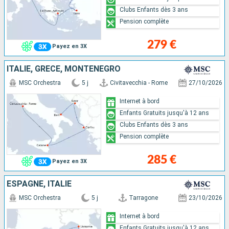
Clubs Enfants dès 3 ans
Pension complète
279 €
Payez en 3X
ITALIE, GRÈCE, MONTÉNÉGRO
MSC Orchestra
5 j
Civitavecchia - Rome
27/10/2026
Internet à bord
Enfants Gratuits jusqu'à 12 ans
Clubs Enfants dès 3 ans
Pension complète
285 €
Payez en 3X
ESPAGNE, ITALIE
MSC Orchestra
5 j
Tarragone
23/10/2026
Internet à bord
Enfants Gratuits jusqu'à 12 ans