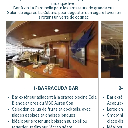
musique live...
Bar à vin La Cantinella pour les amateurs de grands cru.
Salon de cigares La Cubana pour déguster son cigare favori en
sirotant un verre de cognac.
1-BARRACUDA BAR
2-E
Bar extérieur adjacent à la grande piscine Cala
Bar extérie
Blanca et près du MSC Aurea Spa
Acapulco
Sélection de jus de fruits et cocktails, avec
Large choix
places assises et chaises longues
Smoothies v
Idéal pour siroter une boisson au soleil ou
glace dispo
regarder un film sur l'écran géant
Idéal pour