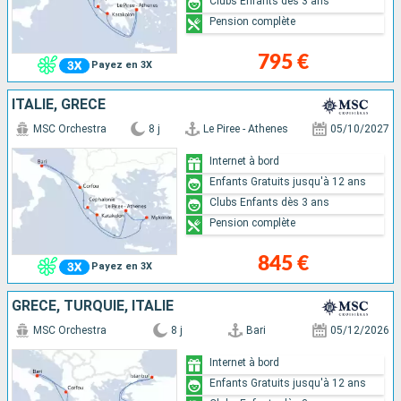
Clubs Enfants dès 3 ans
Pension complète
795 €
Payez en 3X
ITALIE, GRÈCE
MSC Orchestra
8 j
Le Piree - Athenes
05/10/2027
Internet à bord
Enfants Gratuits jusqu'à 12 ans
Clubs Enfants dès 3 ans
Pension complète
845 €
Payez en 3X
GRÈCE, TURQUIE, ITALIE
MSC Orchestra
8 j
Bari
05/12/2026
Internet à bord
Enfants Gratuits jusqu'à 12 ans