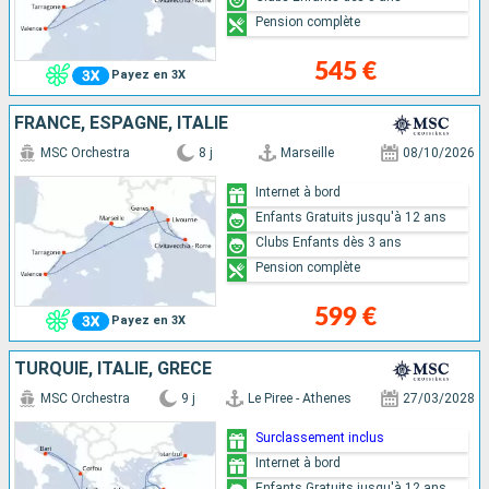
Pension complète
545 €
Payez en 3X
FRANCE, ESPAGNE, ITALIE
MSC Orchestra
8 j
Marseille
08/10/2026
Internet à bord
Enfants Gratuits jusqu'à 12 ans
Clubs Enfants dès 3 ans
Pension complète
599 €
Payez en 3X
TURQUIE, ITALIE, GRÈCE
MSC Orchestra
9 j
Le Piree - Athenes
27/03/2028
Surclassement inclus
Internet à bord
Enfants Gratuits jusqu'à 12 ans