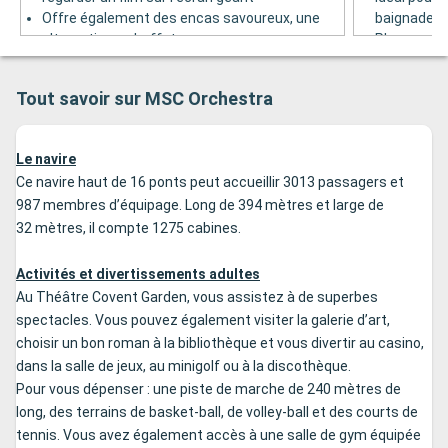
Offre également des encas savoureux, une
baignade
alternative au buffet
Places assi
Pont 13
longues aut
Pont 13
Tout savoir sur MSC Orchestra
Le navire
Ce navire haut de 16 ponts peut accueillir 3013 passagers et
987 membres d’équipage. Long de 394 mètres et large de
32 mètres, il compte 1275 cabines.
Activités et divertissements adultes
Au Théâtre Covent Garden, vous assistez à de superbes
spectacles. Vous pouvez également visiter la galerie d’art,
choisir un bon roman à la bibliothèque et vous divertir au casino,
dans la salle de jeux, au minigolf ou à la discothèque.
Pour vous dépenser : une piste de marche de 240 mètres de
long, des terrains de basket-ball, de volley-ball et des courts de
tennis. Vous avez également accès à une salle de gym équipée