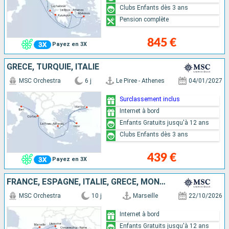
Clubs Enfants dès 3 ans
Pension complète
845 €
Payez en 3X
GRÈCE, TURQUIE, ITALIE
MSC Orchestra
6 j
Le Piree - Athenes
04/01/2027
Surclassement inclus
Internet à bord
Enfants Gratuits jusqu'à 12 ans
Clubs Enfants dès 3 ans
439 €
Payez en 3X
FRANCE, ESPAGNE, ITALIE, GRÈCE, MONTÉNÉGRO
MSC Orchestra
10 j
Marseille
22/10/2026
Internet à bord
Enfants Gratuits jusqu'à 12 ans