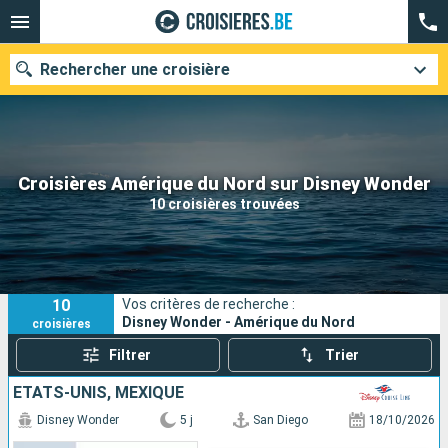
Rechercher une croisière
Nos destinations
Croisières Amérique du Nord sur Disney Wonder
10 croisières trouvées
Mois de départ
Ports
Compagnies
10
Vos critères de recherche :
Rechercher
Disney Wonder - Amérique du Nord
croisières
Filtrer
Trier
ÉTATS-UNIS, MEXIQUE
Disney Wonder
5 j
San Diego
18/10/2026