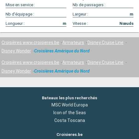
Mise en service :
Nb de passagers :
Nb d'équipage :
Largeur :
m
Longueur :
m
Vitesse :
Nœuds
Croisières www.croisieres.be
Armateurs
Disney Cruise Line
Disney Wonder
Croisières Amérique du Nord
Croisières www.croisieres.be
Armateurs
Disney Cruise Line
Disney Wonder
Croisières Amérique du Nord
Bateaux les plus recherchés
MSC World Europa
Icon of the Seas
Costa Toscana
Croisieres.be