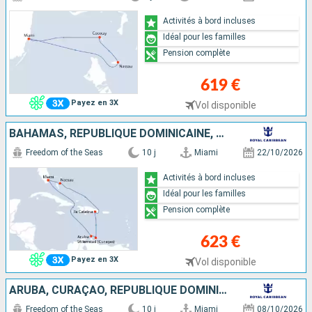
Activités à bord incluses
Idéal pour les familles
Pension complète
619 €
Payez en 3X
Vol disponible
BAHAMAS, RÉPUBLIQUE DOMINICAINE, CURAÇAO, ARUBA, ÉTATS-UNIS
Freedom of the Seas
10 j
Miami
22/10/2026
Activités à bord incluses
Idéal pour les familles
Pension complète
623 €
Payez en 3X
Vol disponible
ARUBA, CURAÇAO, RÉPUBLIQUE DOMINICAINE, BAHAMAS, ÉTATS-UNIS
Freedom of the Seas
10 j
Miami
08/10/2026