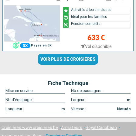
Activités à bord incluses
Idéal pour les familles
Pension complète
633 €
Payez en 3X
Vol disponible
VOIR PLUS DE CROISIÈRES
Fiche Technique
Mise en service :
Nb de passagers :
Nb d'équipage :
Largeur :
m
Longueur :
m
Vitesse :
Nœuds
Croisières www.croisieres.be
Armateurs
Royal Caribbean
Freedom of the Seas
Croisières Caraïbes