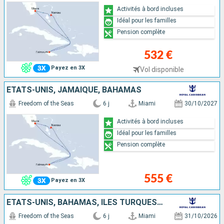
Activités à bord incluses
Idéal pour les familles
Pension complète
532 €
Payez en 3X
Vol disponible
ÉTATS-UNIS, JAMAÏQUE, BAHAMAS
Freedom of the Seas
6 j
Miami
30/10/2027
Activités à bord incluses
Idéal pour les familles
Pension complète
555 €
Payez en 3X
ÉTATS-UNIS, BAHAMAS, ÎLES TURQUES-ET-CAÏQUES
Freedom of the Seas
6 j
Miami
31/10/2026