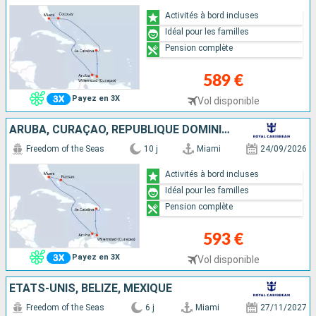
Activités à bord incluses
Idéal pour les familles
Pension complète
589 €
Payez en 3X
Vol disponible
ARUBA, CURAÇAO, RÉPUBLIQUE DOMINICAINE, BAHAMAS, ÉTATS-UNIS
Freedom of the Seas
10 j
Miami
24/09/2026
Activités à bord incluses
Idéal pour les familles
Pension complète
593 €
Payez en 3X
Vol disponible
ÉTATS-UNIS, BELIZE, MEXIQUE
Freedom of the Seas
6 j
Miami
27/11/2027