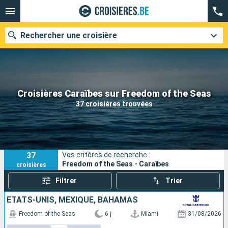
Rechercher une croisière
Nos destinations
Croisières Caraïbes sur Freedom of the Seas
37 croisières trouvées
Mois de départ
Ports
Compagnies
37
Vos critères de recherche :
Rechercher
Freedom of the Seas - Caraïbes
croisières
Filtrer
Trier
ÉTATS-UNIS, MEXIQUE, BAHAMAS
Freedom of the Seas
6 j
Miami
31/08/2026