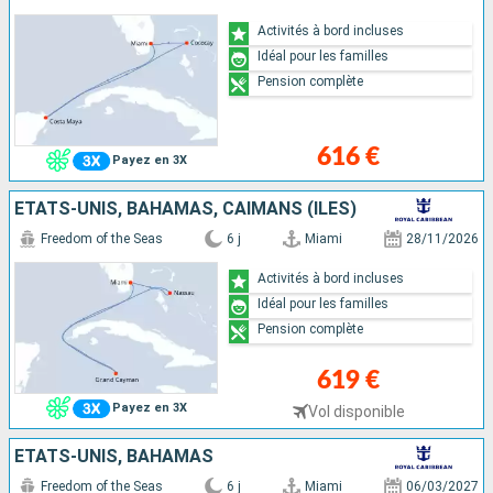
Activités à bord incluses
Idéal pour les familles
Pension complète
616 €
Payez en 3X
ÉTATS-UNIS, BAHAMAS, CAÏMANS (ÎLES)
Freedom of the Seas
6 j
Miami
28/11/2026
Activités à bord incluses
Idéal pour les familles
Pension complète
619 €
Payez en 3X
Vol disponible
ÉTATS-UNIS, BAHAMAS
Freedom of the Seas
6 j
Miami
06/03/2027