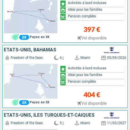
Activités à bord incluses
Idéal pour les familles
Pension complète
397 €
Payez en 3X
Vol disponible
ÉTATS-UNIS, BAHAMAS
Freedom of the Seas
6 j
Miami
05/09/2026
Activités à bord incluses
Idéal pour les familles
Pension complète
404 €
Payez en 3X
Vol disponible
ÉTATS-UNIS, ÎLES TURQUES-ET-CAÏQUES
Freedom of the Seas
5 j
Miami
11/03/2027