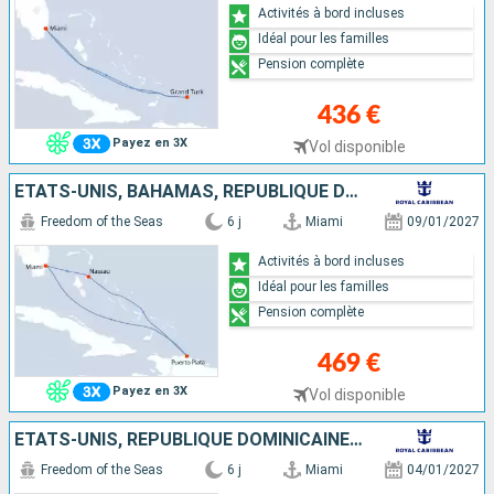
Activités à bord incluses
Idéal pour les familles
Pension complète
436 €
Payez en 3X
Vol disponible
ÉTATS-UNIS, BAHAMAS, RÉPUBLIQUE DOMINICAINE
Freedom of the Seas
6 j
Miami
09/01/2027
Activités à bord incluses
Idéal pour les familles
Pension complète
469 €
Payez en 3X
Vol disponible
ÉTATS-UNIS, RÉPUBLIQUE DOMINICAINE, BAHAMAS
Freedom of the Seas
6 j
Miami
04/01/2027