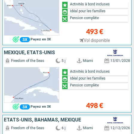
Activités à bord incluses
Idéal pour les familles
Pension complète
493 €
Payez en 3X
Vol disponible
MEXIQUE, ÉTATS-UNIS
Freedom of the Seas
5 j
Miami
13/01/2028
Activités à bord incluses
Idéal pour les familles
Pension complète
498 €
Payez en 3X
ÉTATS-UNIS, BAHAMAS, MEXIQUE
Freedom of the Seas
6 j
Miami
12/12/2026