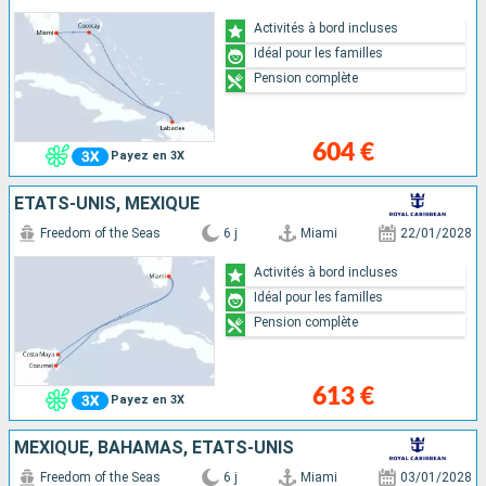
Activités à bord incluses
Idéal pour les familles
Pension complète
604 €
Payez en 3X
ÉTATS-UNIS, MEXIQUE
Freedom of the Seas
6 j
Miami
22/01/2028
Activités à bord incluses
Idéal pour les familles
Pension complète
613 €
Payez en 3X
MEXIQUE, BAHAMAS, ÉTATS-UNIS
Freedom of the Seas
6 j
Miami
03/01/2028