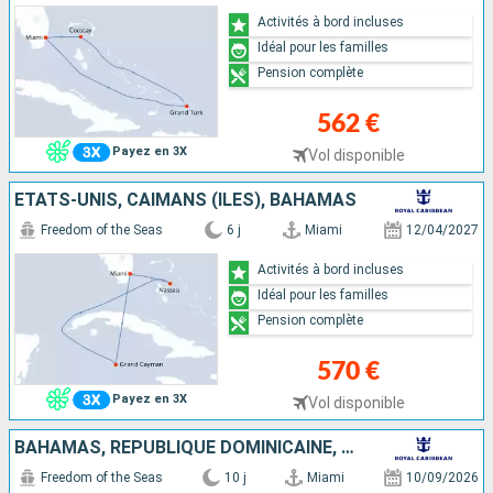
Activités à bord incluses
Idéal pour les familles
Pension complète
562 €
Payez en 3X
Vol disponible
ÉTATS-UNIS, CAÏMANS (ÎLES), BAHAMAS
Freedom of the Seas
6 j
Miami
12/04/2027
Activités à bord incluses
Idéal pour les familles
Pension complète
570 €
Payez en 3X
Vol disponible
BAHAMAS, RÉPUBLIQUE DOMINICAINE, CURAÇAO, ARUBA, ÉTATS-UNIS
Freedom of the Seas
10 j
Miami
10/09/2026