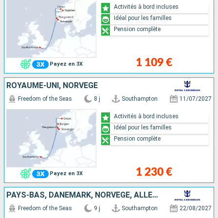
Activités à bord incluses
Idéal pour les familles
Pension complète
1 109 €
Payez en 3X
ROYAUME-UNI, NORVÈGE
Freedom of the Seas
8 j
Southampton
11/07/2027
Activités à bord incluses
Idéal pour les familles
Pension complète
1 230 €
Payez en 3X
PAYS-BAS, DANEMARK, NORVÈGE, ALLEMAGNE, ROYAUME-UNI
Freedom of the Seas
9 j
Southampton
22/08/2027