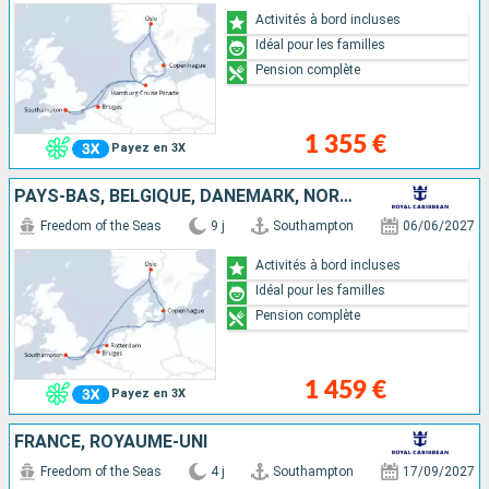
Activités à bord incluses
Idéal pour les familles
Pension complète
1 355 €
Payez en 3X
PAYS-BAS, BELGIQUE, DANEMARK, NORVÈGE, ROYAUME-UNI
Freedom of the Seas
9 j
Southampton
06/06/2027
Activités à bord incluses
Idéal pour les familles
Pension complète
1 459 €
Payez en 3X
FRANCE, ROYAUME-UNI
Freedom of the Seas
4 j
Southampton
17/09/2027