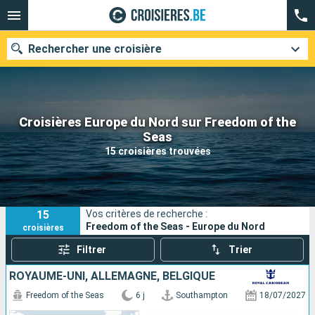
Rechercher une croisière
Croisières Europe du Nord sur Freedom of the
Nos destinations
Seas
15 croisières trouvées
Mois de départ
Ports
Compagnies
15
Vos critères de recherche :
Rechercher
Freedom of the Seas - Europe du Nord
croisières
Filtrer
Trier
ROYAUME-UNI, ALLEMAGNE, BELGIQUE
Freedom of the Seas
6 j
Southampton
18/07/2027