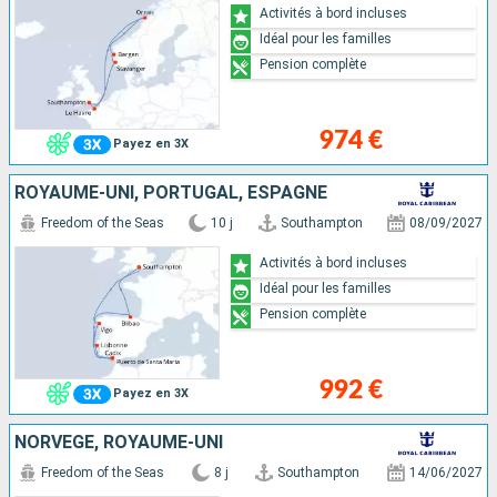
Activités à bord incluses
Idéal pour les familles
Pension complète
974 €
Payez en 3X
ROYAUME-UNI, PORTUGAL, ESPAGNE
Freedom of the Seas
10 j
Southampton
08/09/2027
Activités à bord incluses
Idéal pour les familles
Pension complète
992 €
Payez en 3X
NORVÈGE, ROYAUME-UNI
Freedom of the Seas
8 j
Southampton
14/06/2027