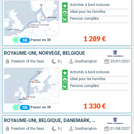
Activités à bord incluses
Idéal pour les familles
Pension complète
1 289 €
Payez en 3X
ROYAUME-UNI, NORVÈGE, BELGIQUE
Freedom of the Seas
8 j
Southampton
25/07/2027
Activités à bord incluses
Idéal pour les familles
Pension complète
1 330 €
Payez en 3X
ROYAUME-UNI, BELGIQUE, DANEMARK, NORVÈGE, ALLEMAGNE
Freedom of the Seas
9 j
Southampton
01/08/2027