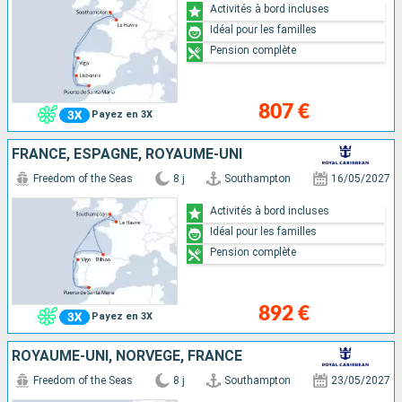
Activités à bord incluses
Idéal pour les familles
Pension complète
807 €
Payez en 3X
FRANCE, ESPAGNE, ROYAUME-UNI
Freedom of the Seas
8 j
Southampton
16/05/2027
Activités à bord incluses
Idéal pour les familles
Pension complète
892 €
Payez en 3X
ROYAUME-UNI, NORVÈGE, FRANCE
Freedom of the Seas
8 j
Southampton
23/05/2027