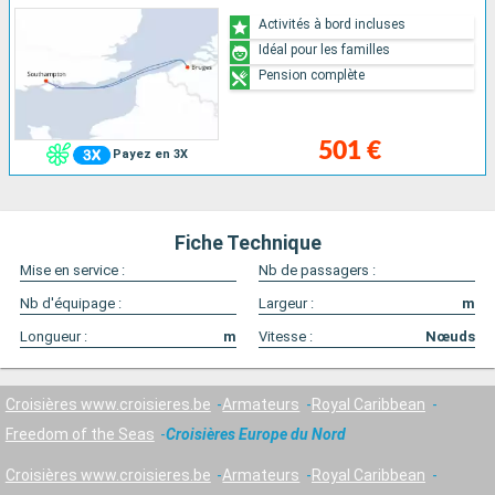
Activités à bord incluses
Idéal pour les familles
Pension complète
501 €
Payez en 3X
Fiche Technique
Mise en service :
Nb de passagers :
Nb d'équipage :
Largeur :
m
Longueur :
m
Vitesse :
Nœuds
Croisières www.croisieres.be
Armateurs
Royal Caribbean
Freedom of the Seas
Croisières Europe du Nord
Croisières www.croisieres.be
Armateurs
Royal Caribbean