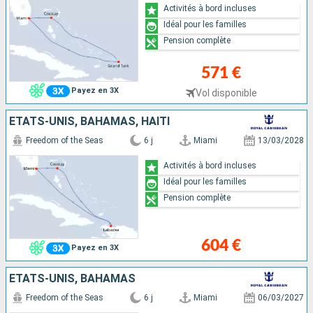
Activités à bord incluses
Idéal pour les familles
Pension complète
571 €
Payez en 3X
Vol disponible
ÉTATS-UNIS, BAHAMAS, HAÏTI
Freedom of the Seas
6 j
Miami
13/03/2028
Activités à bord incluses
Idéal pour les familles
Pension complète
604 €
Payez en 3X
ÉTATS-UNIS, BAHAMAS
Freedom of the Seas
6 j
Miami
06/03/2027