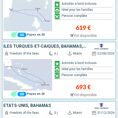
Activités à bord incluses
Idéal pour les familles
Pension complète
619 €
Payez en 3X
Vol disponible
ÎLES TURQUES-ET-CAÏQUES, BAHAMAS, ÉTATS-UNIS
Freedom of the Seas
6 j
Miami
22/08/2026
Activités à bord incluses
Idéal pour les familles
Pension complète
693 €
Payez en 3X
Vol disponible
ÉTATS-UNIS, BAHAMAS
Freedom of the Seas
5 j
Miami
31/12/2026