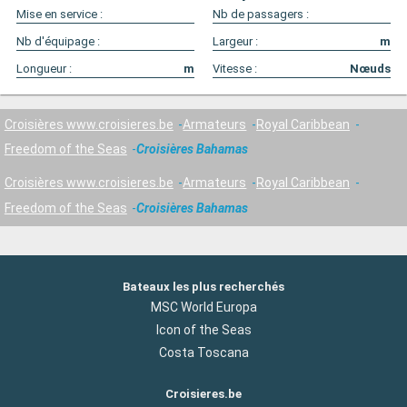
Mise en service :
Nb de passagers :
Nb d'équipage :
Largeur :
m
Longueur :
m
Vitesse :
Nœuds
Croisières www.croisieres.be
Armateurs
Royal Caribbean
Freedom of the Seas
Croisières Bahamas
Croisières www.croisieres.be
Armateurs
Royal Caribbean
Freedom of the Seas
Croisières Bahamas
Bateaux les plus recherchés
MSC World Europa
Icon of the Seas
Costa Toscana
Croisieres.be