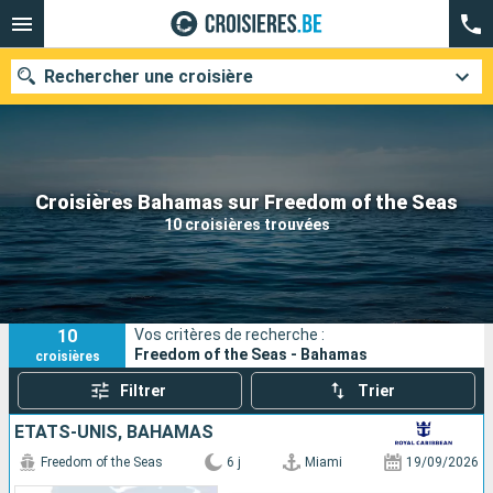
Rechercher une croisière
Nos destinations
Croisières Bahamas sur Freedom of the Seas
10 croisières trouvées
Mois de départ
Ports
Compagnies
10
Vos critères de recherche :
Rechercher
Freedom of the Seas - Bahamas
croisières
Filtrer
Trier
ÉTATS-UNIS, BAHAMAS
Freedom of the Seas
6 j
Miami
19/09/2026