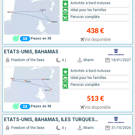
Activités à bord incluses
Idéal pour les familles
Pension complète
438 €
Payez en 3X
Vol disponible
ÉTATS-UNIS, BAHAMAS
Freedom of the Seas
6 j
Miami
18/01/2027
Activités à bord incluses
Idéal pour les familles
Pension complète
513 €
Payez en 3X
Vol disponible
ÉTATS-UNIS, BAHAMAS, ÎLES TURQUES-ET-CAÏQUES
Freedom of the Seas
6 j
Miami
31/10/2026