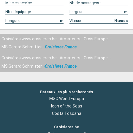
Mise en service :
Nb de passagers :
Nb d'équipage :
Largeur :
m
Longueur :
m
Vitesse :
Nœuds
Croisières www.croisieres.be
Armateurs
CroisiEurope
MS Gerard Schmitter
Croisières France
Croisières www.croisieres.be
Armateurs
CroisiEurope
MS Gerard Schmitter
Croisières France
Bateaux les plus recherchés
MSC World Europa
Icon of the Seas
Costa Toscana
Croisieres.be