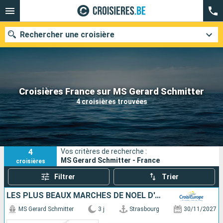
Rechercher une croisière
Nos destinations
Croisières France sur MS Gerard Schmitter
4 croisières trouvées
Mois de départ
Ports
Compagnies
4
Vos critères de recherche :
Rechercher
MS Gerard Schmitter - France
croisières
Filtrer
Trier
LES PLUS BEAUX MARCHÉS DE NOËL D'ALSACE EN CROISIÈRE - STRASBOURG ET COLMAR, SAVEURS, LUMIÈRES ET FÉERIES DE L'AVENT : QUAND LA TRADITION ENCHANTE LES SENS
MS Gerard Schmitter
3 j
Strasbourg
30/11/2027