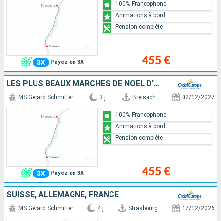
100% Francophone
Animations à bord
Pension complète
455 €
Payez en 3X
LES PLUS BEAUX MARCHÉS DE NOËL D'ALSACE EN CROISIÈRE
MS Gerard Schmitter
3 j
Breisach
02/12/2027
100% Francophone
Animations à bord
Pension complète
455 €
Payez en 3X
SUISSE, ALLEMAGNE, FRANCE
MS Gerard Schmitter
4 j
Strasbourg
17/12/2026