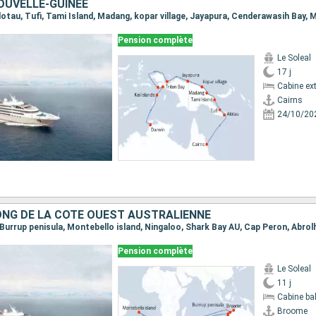
OUVELLE-GUINÉE
Pension complète
Le Soleal
17 j
Cabine ext
Cairns
24/10/20
ONG DE LA CÔTE OUEST AUSTRALIENNE
Pension complète
Le Soleal
11 j
Cabine ba
Broome