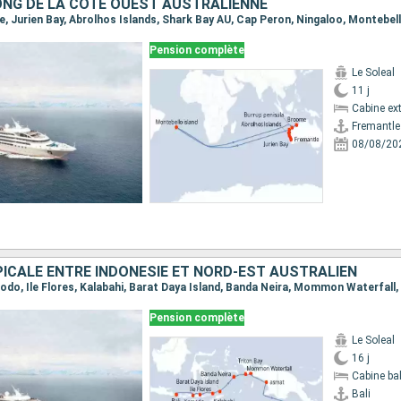
ONG DE LA CÔTE OUEST AUSTRALIENNE
Pension complète
Le Soleal
11 j
Cabine ext
Fremantle
08/08/20
ICALE ENTRE INDONÉSIE ET NORD-EST AUSTRALIEN
Pension complète
Le Soleal
16 j
Cabine ba
Bali