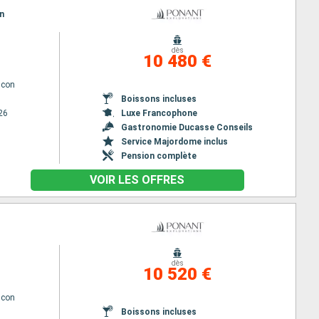
in
dès
10 480 €
lcon
Boissons incluses
26
Luxe Francophone
Gastronomie Ducasse Conseils
Service Majordome inclus
Pension complète
VOIR LES OFFRES
dès
10 520 €
lcon
Boissons incluses