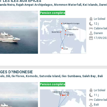
 LES ÎLES AUX ÉPICES
, Banda Neira, Rajah Ampat Archipelagos, Mommon Waterfall, Kei Islands, Darw
Pension complète
Le Soleal
12 j
Cabine ba
Darwin
17/09/20
GES D?INDONÉSIE
ikelo, Dili, Ile Flores, Komodo, Satonda Island, Iles Sumbawa, Saleh Bay , Bali
Pension complète
Le Soleal
11 j
Cabine ba
Bali