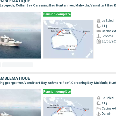
 EMBLÉMATIQUE
Pension complète
Le Soleal
11 j
Cabine ext
Broome
26/06/20
 EMBLÉMATIQUE
Pension complète
Le Soleal
11 j
Cabine ext
Darwin