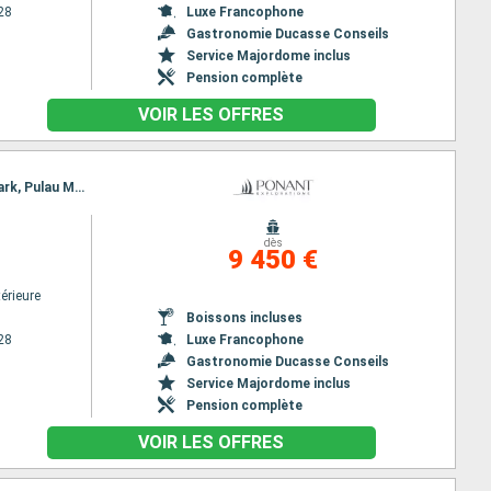
28
Luxe Francophone
Gastronomie Ducasse Conseils
Service Majordome inclus
Pension complète
VOIR LES OFFRES
Itinéraire : Manille, Cresta de Gallo Island, Cuatro Islands, Limasawa island, Tangkoko National Park, Pulau Molana, Pulau Saparua, Banda Neira, Mommon Waterfall, Triton Bay, Kei Islands, Darwin
dès
9 450 €
érieure
Boissons incluses
28
Luxe Francophone
Gastronomie Ducasse Conseils
Service Majordome inclus
Pension complète
VOIR LES OFFRES