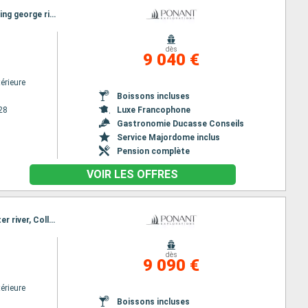
Itinéraire : Broome, Lacepede, Collier Bay, Careening Bay, Hunter river, Malekula, Vansittart Bay, King george river, Darwin
dès
9 040 €
érieure
Boissons incluses
28
Luxe Francophone
Gastronomie Ducasse Conseils
Service Majordome inclus
Pension complète
VOIR LES OFFRES
Itinéraire : Darwin, King george river, Vansittart Bay, Ashmore Reef, Careening Bay, Malekula, Hunter river, Collier Bay, Lacepede, Broome
dès
9 090 €
érieure
Boissons incluses