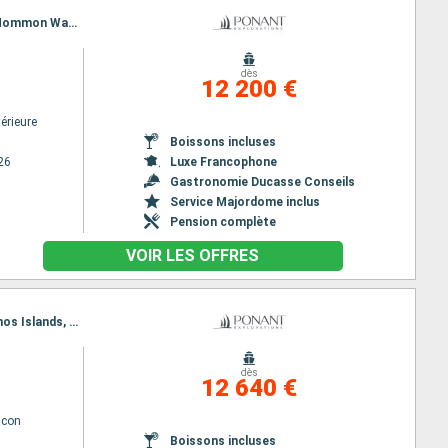
Itinéraire : Cairns, Alotau, Tufi, Tami Island, Madang, kopar village, Jayapura, Cenderawasih Bay, Mommon Waterfall, Triton Bay, Kei Islands, Darwin
dès
12 200 €
érieure
Boissons incluses
26
Luxe Francophone
Gastronomie Ducasse Conseils
Service Majordome inclus
Pension complète
VOIR LES OFFRES
Itinéraire : Broome, Burrup penisula, Montebello island, Ningaloo, Shark Bay AU, Cap Peron, Abrolhos Islands, Fremantle
dès
12 640 €
lcon
Boissons incluses