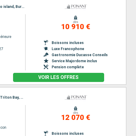
Itinéraire : Fremantle, Jurien Bay, Abrolhos Islands, Shark Bay AU, Cap Peron, Ningaloo, Montebello island, Burrup penisula, Broome
dès
10 910 €
érieure
Boissons incluses
27
Luxe Francophone
Gastronomie Ducasse Conseils
Service Majordome inclus
Pension complète
VOIR LES OFFRES
Itinéraire : Bali, Komodo, Ile Flores, Kalabahi, Barat Daya Island, Banda Neira, Mommon Waterfall, Triton Bay, asmat, Cape York, Lizard island, Cairns
dès
12 070 €
lcon
Boissons incluses