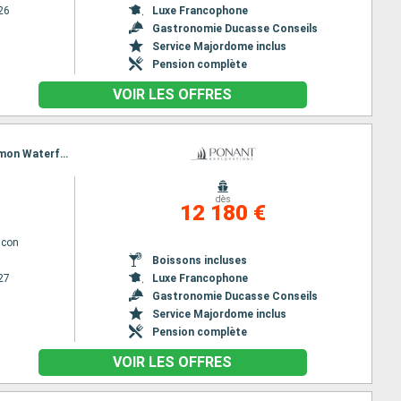
26
Luxe Francophone
Gastronomie Ducasse Conseils
Service Majordome inclus
Pension complète
VOIR LES OFFRES
Itinéraire : Bali, Iles Sumbawa, Komodo, Ile Flores, Kalabahi, Barat Daya Island, Banda Neira, Mommon Waterfall, Triton Bay, Kei Islands, Dili, Darwin
dès
12 180 €
lcon
Boissons incluses
27
Luxe Francophone
Gastronomie Ducasse Conseils
Service Majordome inclus
Pension complète
VOIR LES OFFRES