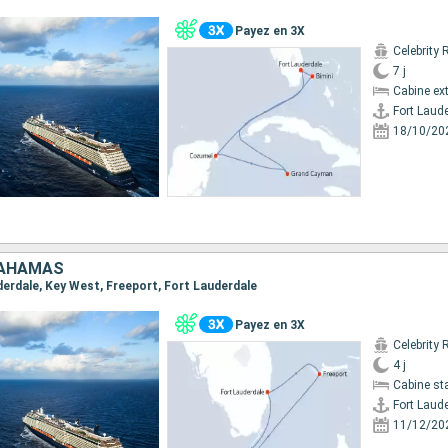
Payez en 3X
Celebrity 
7 j
Cabine ext
Fort Laud
18/10/20
BAHAMAS
uderdale, Key West, Freeport, Fort Lauderdale
Payez en 3X
Celebrity 
4 j
Cabine st
Fort Laud
11/12/20