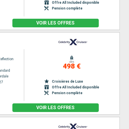
Offre All Included disponible
Pension complète
VOIR LES OFFRES
Reflection
dès
498 €
andard
erdale
Croisières de Luxe
27
Offre All Included disponible
Pension complète
VOIR LES OFFRES