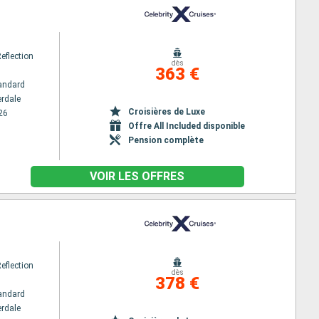
Reflection
dès
363 €
andard
erdale
Croisières de Luxe
26
Offre All Included disponible
Pension complète
VOIR LES OFFRES
Reflection
dès
378 €
andard
erdale