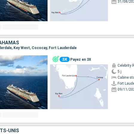
31/08/20
BAHAMAS
uderdale, Key West, Cococay, Fort Lauderdale
Payez en 3X
Celebrity 
5 j
Cabine st
Fort Laud
09/11/20
TS-UNIS