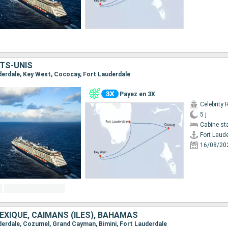
TS-UNIS
uderdale, Key West, Cococay, Fort Lauderdale
Payez en 3X
Celebrity 
5 j
Cabine st
Fort Laud
16/08/20
EXIQUE, CAÏMANS (ÎLES), BAHAMAS
auderdale, Cozumel, Grand Cayman, Bimini, Fort Lauderdale