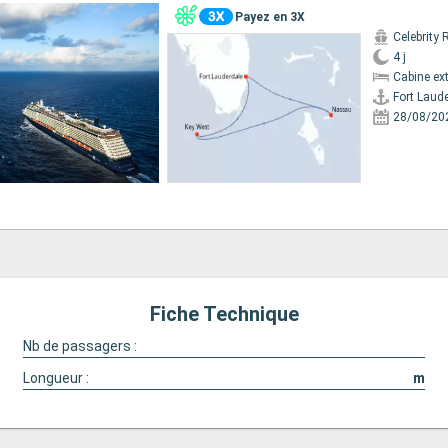
Payez en 3X
Celebrity 
4 j
Cabine ext
Fort Laud
28/08/20
Fiche Technique
Nb de passagers :
Longueur :
m