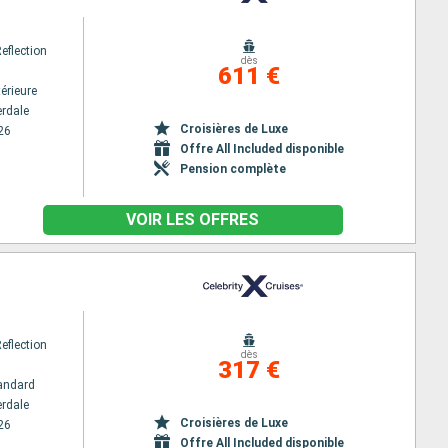
Reflection
dès
611 €
érieure
erdale
Croisières de Luxe
26
Offre All Included disponible
Pension complète
VOIR LES OFFRES
Reflection
dès
317 €
andard
erdale
Croisières de Luxe
26
Offre All Included disponible