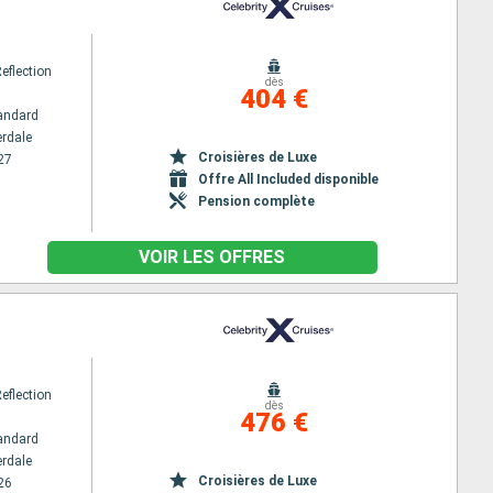
Reflection
dès
404 €
andard
erdale
Croisières de Luxe
27
Offre All Included disponible
Pension complète
VOIR LES OFFRES
Reflection
dès
476 €
andard
erdale
Croisières de Luxe
26