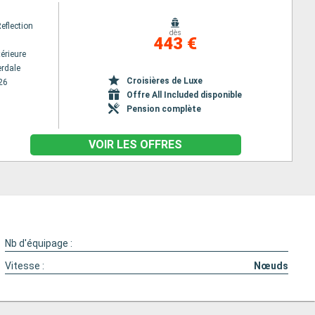
Reflection
dès
443 €
érieure
erdale
Croisières de Luxe
26
Offre All Included disponible
Pension complète
VOIR LES OFFRES
Nb d'équipage :
Vitesse :
Nœuds