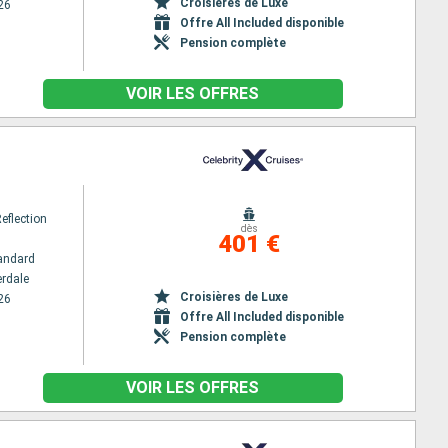
Croisières de Luxe
26
Offre All Included disponible
Pension complète
VOIR LES OFFRES
Reflection
dès
401 €
andard
erdale
Croisières de Luxe
26
Offre All Included disponible
Pension complète
VOIR LES OFFRES