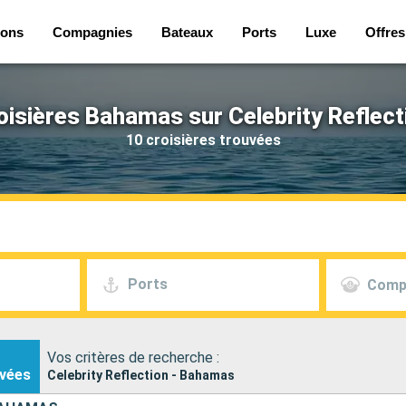
ions
Compagnies
Bateaux
Ports
Luxe
Offres
oisières Bahamas sur Celebrity Reflect
10 croisières trouvées
Ports
Comp
Vos critères de recherche :
vées
Celebrity Reflection - Bahamas