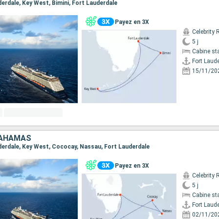
uderdale, Key West, Bimini, Fort Lauderdale
Payez en 3X
Celebrity 
5 j
Cabine st
Fort Laud
15/11/20
BAHAMAS
auderdale, Key West, Cococay, Nassau, Fort Lauderdale
Payez en 3X
Celebrity 
5 j
Cabine st
Fort Laud
02/11/20