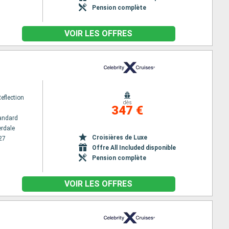
Pension complète
VOIR LES OFFRES
Reflection
dès
347 €
andard
erdale
Croisières de Luxe
27
Offre All Included disponible
Pension complète
VOIR LES OFFRES