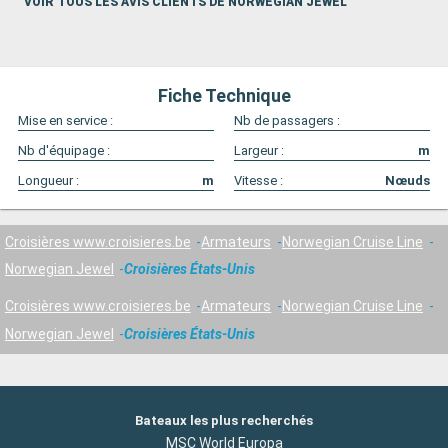
VOIR TOUS LES AVIS CLIENTS DE NORWEGIAN JEWEL
Fiche Technique
Mise en service :
Nb de passagers :
Nb d'équipage :
Largeur :
m
Longueur :
m
Vitesse :
Nœuds
Croisières www.croisieres.be
Armateurs
Norwegian Cruise Line
Norwegian Jewel
Croisières États-Unis
Croisières www.croisieres.be
Armateurs
Norwegian Cruise Line
Norwegian Jewel
Croisières États-Unis
Bateaux les plus recherchés
MSC World Europa