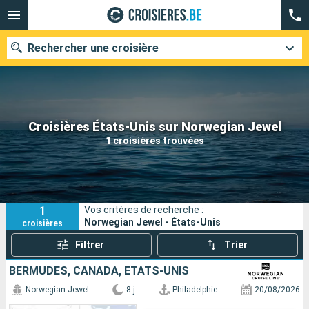
Rechercher une croisière
Nos destinations
Croisières États-Unis sur Norwegian Jewel
1 croisières trouvées
Mois de départ
Ports
Compagnies
1
Vos critères de recherche :
Rechercher
Norwegian Jewel - États-Unis
croisières
Filtrer
Trier
BERMUDES, CANADA, ÉTATS-UNIS
Norwegian Jewel
8 j
Philadelphie
20/08/2026