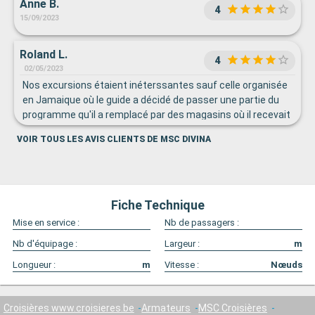
Anne B.
4
15/09/2023
Roland L.
4
02/05/2023
Nos excursions étaient inéterssantes sauf celle organisée
en Jamaique où le guide a décidé de passer une partie du
programme qu'il a remplacé par des magasins où il recevait
sa commission et de l'écourter d'une heure . Les
VOIR TOUS LES AVIS CLIENTS DE MSC DIVINA
spectacles étaient très bien (même si nous les trouvions
un peu courts) et les artistes éparpillés dans tout le bateau
très agréables . Nous n'avons par contre; par choix, pas
participé aux autres activités organisées à bord.
Fiche Technique
Mise en service :
Nb de passagers :
Nb d'équipage :
Largeur :
m
Longueur :
m
Vitesse :
Nœuds
Croisières www.croisieres.be
Armateurs
MSC Croisières