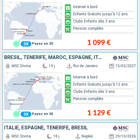
Internet à bord
Enfants Gratuits jusqu'à 12 ans
Clubs Enfants dès 3 ans
Pension complète
1 099 €
Payez en 3X
BRÉSIL, TENERIFE, MAROC, ESPAGNE, ITALIE
MSC Divina
19 j
Rio de Janeiro
15/03/2027
Internet à bord
Enfants Gratuits jusqu'à 12 ans
Clubs Enfants dès 3 ans
Pension complète
1 129 €
Payez en 3X
ITALIE, ESPAGNE, TENERIFE, BRÉSIL
MSC Divina
18 j
Naples
29/10/2026