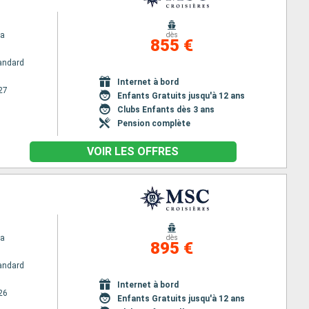
na
dès
855 €
andard
Internet à bord
27
Enfants Gratuits jusqu'à 12 ans
Clubs Enfants dès 3 ans
Pension complète
VOIR LES OFFRES
na
dès
895 €
andard
Internet à bord
26
Enfants Gratuits jusqu'à 12 ans