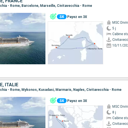
NE, FRANCE
ecchia - Rome, Barcelone, Marseille, Civitavecchia - Rome
Payez en 3X
MSC Divi
5 j
Cabine st
Civitavec
10/11/20
, ITALIE
vecchia - Rome, Mykonos, Kusadasi, Marmaris, Naples, Civitavecchia - Rome
Payez en 3X
MSC Divi
8 j
Cabine st
Civitavec