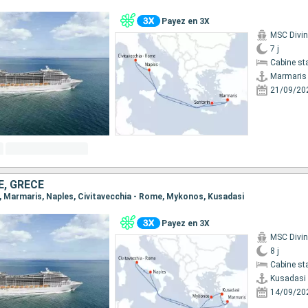
Payez en 3X
MSC Divi
7 j
Cabine st
Marmaris
21/09/20
E, GRÈCE
si, Marmaris, Naples, Civitavecchia - Rome, Mykonos, Kusadasi
Payez en 3X
MSC Divi
8 j
Cabine st
Kusadasi
14/09/20