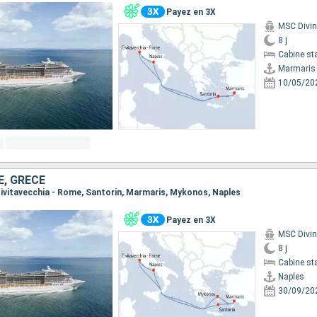
Payez en 3X
MSC Divi
8 j
Cabine st
Marmaris
10/05/20
E, GRÈCE
, Civitavecchia - Rome, Santorin, Marmaris, Mykonos, Naples
Payez en 3X
MSC Divi
8 j
Cabine st
Naples
30/09/20