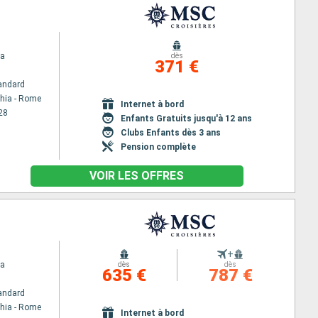
na
dès
371 €
andard
chia - Rome
Internet à bord
28
Enfants Gratuits jusqu'à 12 ans
Clubs Enfants dès 3 ans
Pension complète
VOIR LES OFFRES
+
na
dès
dès
635 €
787 €
andard
chia - Rome
Internet à bord