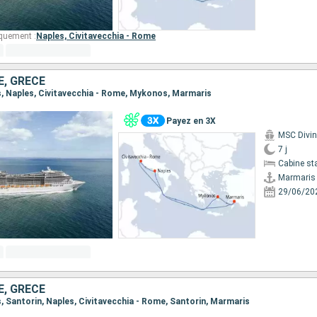
quement :
Naples,
Civitavecchia - Rome
E, GRÈCE
is, Naples, Civitavecchia - Rome, Mykonos, Marmaris
Payez en 3X
MSC Divi
7 j
Cabine st
Marmaris
29/06/20
E, GRÈCE
s, Santorin, Naples, Civitavecchia - Rome, Santorin, Marmaris