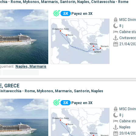
vecchia - Rome, Mykonos, Marmaris, Santorin, Naples, Civitavecchia - Rome
Payez en 3X
MSC Divi
8 j
Cabine st
Civitavec
21/04/20
quement :
Naples,
Marmaris
E, GRÈCE
, Civitavecchia - Rome, Mykonos, Marmaris, Santorin, Naples
Payez en 3X
MSC Divi
8 j
Cabine st
Naples
20/04/20