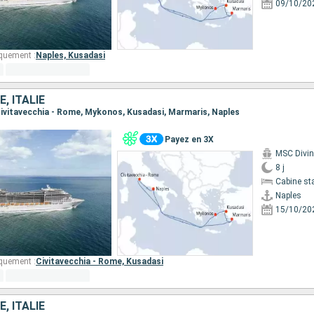
09/10/20
quement :
Naples,
Kusadasi
, ITALIE
, Civitavecchia - Rome, Mykonos, Kusadasi, Marmaris, Naples
Payez en 3X
MSC Divi
8 j
Cabine st
Naples
15/10/20
quement :
Civitavecchia - Rome,
Kusadasi
, ITALIE