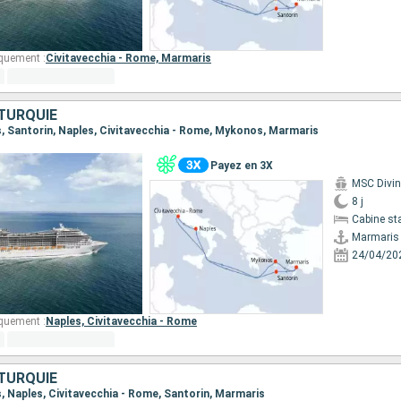
quement :
Civitavecchia - Rome,
Marmaris
 TURQUIE
is, Santorin, Naples, Civitavecchia - Rome, Mykonos, Marmaris
Payez en 3X
MSC Divi
8 j
Cabine st
Marmaris
24/04/20
quement :
Naples,
Civitavecchia - Rome
 TURQUIE
s, Naples, Civitavecchia - Rome, Santorin, Marmaris