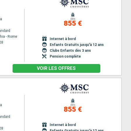
na
dès
855 €
andard
chia - Rome
Internet à bord
28
Enfants Gratuits jusqu'à 12 ans
Clubs Enfants dès 3 ans
Pension complète
VOIR LES OFFRES
na
dès
855 €
andard
Internet à bord
28
Enfants Gratuits jusqu'à 12 ans