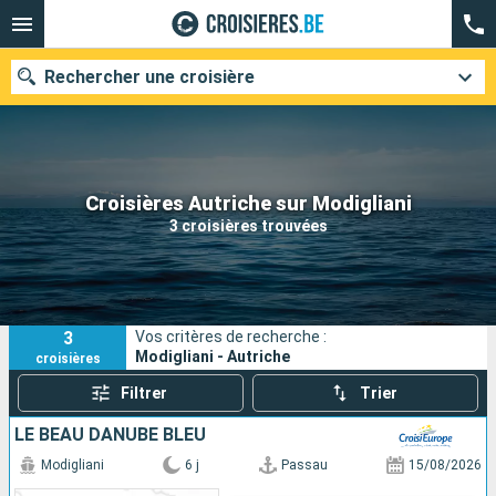
Rechercher une croisière
Nos destinations
Croisières Autriche sur Modigliani
3 croisières trouvées
Mois de départ
Ports
Compagnies
3
Vos critères de recherche :
Rechercher
Modigliani - Autriche
croisières
Filtrer
Trier
LE BEAU DANUBE BLEU
Modigliani
6 j
Passau
15/08/2026