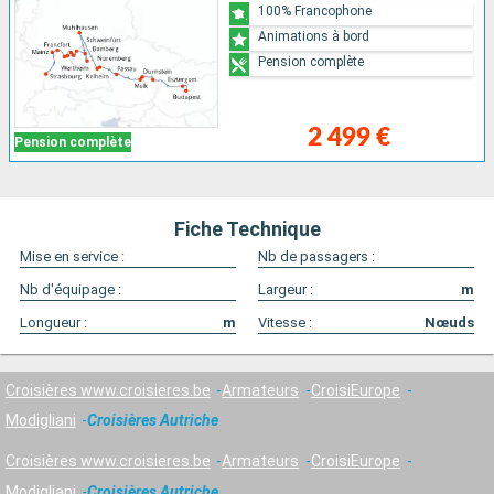
100% Francophone
Animations à bord
Pension complète
2 499 €
Pension complète
Fiche Technique
Mise en service :
Nb de passagers :
Nb d'équipage :
Largeur :
m
Longueur :
m
Vitesse :
Nœuds
Croisières www.croisieres.be
Armateurs
CroisiEurope
Modigliani
Croisières Autriche
Croisières www.croisieres.be
Armateurs
CroisiEurope
Modigliani
Croisières Autriche