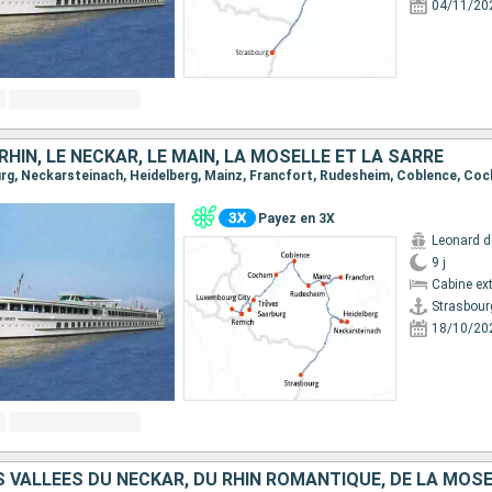
04/11/20
 RHIN, LE NECKAR, LE MAIN, LA MOSELLE ET LA SARRE
Payez en 3X
Leonard d
9 j
Cabine ext
Strasbour
18/10/20