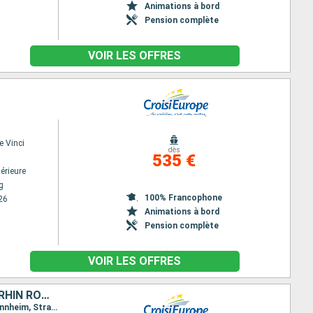
Animations à bord
Pension complète
VOIR LES OFFRES
e Vinci
dès
535 €
érieure
g
100% Francophone
26
Animations à bord
Pension complète
VOIR LES OFFRES
CROISIÈRE FESTIVAL : LÉGENDES, FESTIVITÉS ET GOURMANDISES SUR LE RHIN ROMANTIQUE
Itinéraire : Strasbourg, Oberwesel, Rudesheim, Oberwesel, Rudesheim, Mannheim, Rudesheim, Mannheim, Strasbourg