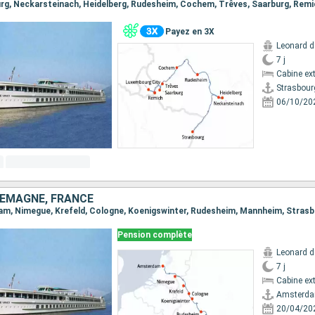
Payez en 3X
Leonard d
7 j
Cabine ext
Strasbour
06/10/20
LEMAGNE, FRANCE
dam, Nimegue, Krefeld, Cologne, Koenigswinter, Rudesheim, Mannheim, Stras
Pension complète
Leonard d
7 j
Cabine ext
Amsterd
20/04/20