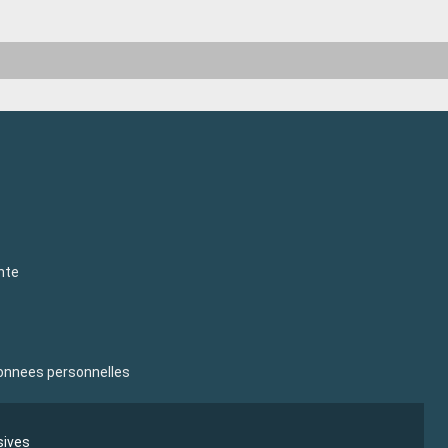
nte
donnees personnelles
sives