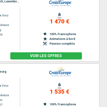
Itinéraire : Strasbourg, Neckarsteinach, Heidelberg, Rudesheim, Cochem, Trêves, Saarburg, Remich, Luxembourg City, Remich
e Vinci
dès
1 470 €
érieure
g
100% Francophone
26
Animations à bord
Pension complète
VOIR LES OFFRES
bourg
e Vinci
dès
1 535 €
érieure
am
100% Francophone
27