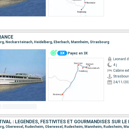
RANCE
ourg, Neckarsteinach, Heidelberg, Eberbach, Mannheim, Strasbourg
Payez en 3X
Leonard d
4 j
Cabine ext
Strasbour
24/11/20