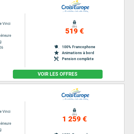
e Vinci
dès
519 €
érieure
g
100% Francophone
26
Animations à bord
Pension complète
VOIR LES OFFRES
e Vinci
dès
1 259 €
érieure
g