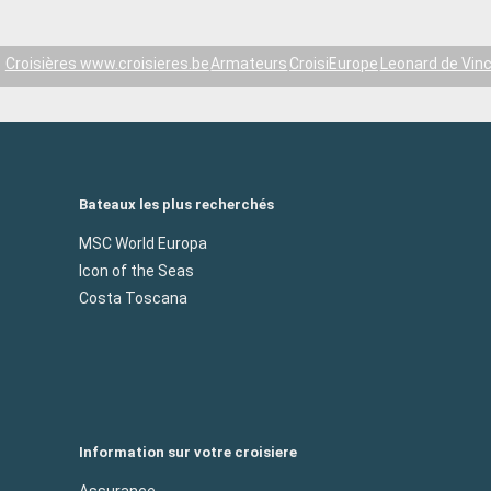
Croisières www.croisieres.be
Armateurs
CroisiEurope
Leonard de Vinc
Bateaux les plus recherchés
MSC World Europa
Icon of the Seas
Costa Toscana
Information sur votre croisiere
Assurance