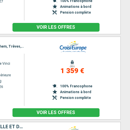
100% Francophone
27
Animations à bord
Pension complète
VOIR LES OFFRES
Itinéraire : Strasbourg, Neckarsteinach, Heidelberg, Mainz, Francfort, Rudesheim, Coblence, Cochem, Trêves, Saarburg, Remich, Luxembourg City, Remich
e Vinci
dès
1 359 €
érieure
g
100% Francophone
26
Animations à bord
Pension complète
VOIR LES OFFRES
4 FLEUVES : LES VALLÉES DU NECKAR, DU RHIN ROMANTIQUE, DE LA MOSELLE ET DE LA SARRE