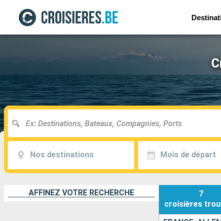
Destinat
C
Nos destinations
Mois de départ
AFFINEZ VOTRE RECHERCHE
7
croisières
trou