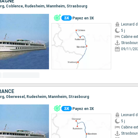
MAGNE
ourg, Coblence, Rudesheim, Mannheim, Strasbourg
Payez en 3X
Leonard d
5 j
Cabine ext
Strasbour
09/11/20
RANCE
ourg, Oberwesel, Rudesheim, Mannheim, Strasbourg
Payez en 3X
Leonard d
5 j
Cabine ext
Strasbour