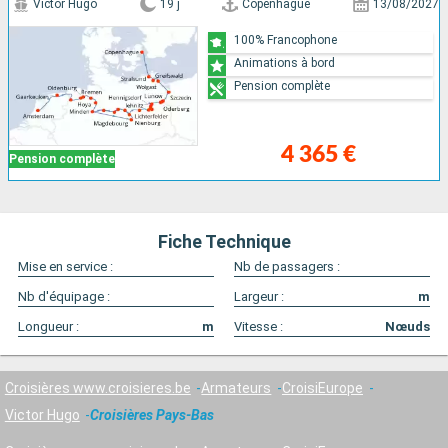
Victor Hugo
19 j
Copenhague
13/08/2027
100% Francophone
Animations à bord
Pension complète
4 365 €
Pension complète
Fiche Technique
Mise en service :
Nb de passagers :
Nb d'équipage :
Largeur :
m
Longueur :
m
Vitesse :
Nœuds
Croisières www.croisieres.be
Armateurs
CroisiEurope
Victor Hugo
Croisières Pays-Bas