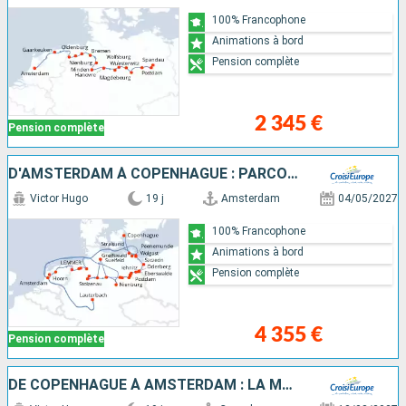
100% Francophone
Animations à bord
Pension complète
2 345 €
Pension complète
D'AMSTERDAM À COPENHAGUE : PARCOUREZ LES CANAUX DU NORD EN CROISIÈRE, L'ELBE, LA HAVEL, L'ODER ET LA MER BALTIQUE
Victor Hugo
19 j
Amsterdam
04/05/2027
100% Francophone
Animations à bord
Pension complète
4 355 €
Pension complète
DE COPENHAGUE À AMSTERDAM : LA MER BALTIQUE, L'ODER, LA HAVEL ET L'ELBE