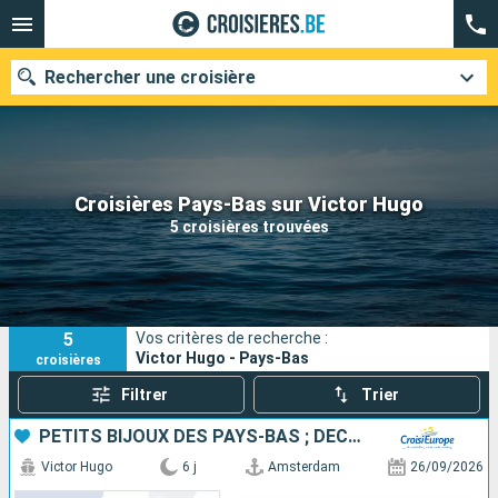
Rechercher une croisière
Nos destinations
Croisières Pays-Bas sur Victor Hugo
5 croisières trouvées
Mois de départ
Ports
Compagnies
5
Vos critères de recherche :
Rechercher
Victor Hugo - Pays-Bas
croisières
Filtrer
Trier
PETITS BIJOUX DES PAYS-BAS ; DÉCOUVREZ DES TRÉSORS CACHÉS AU CHARME UNIQUE
Victor Hugo
6 j
Amsterdam
26/09/2026