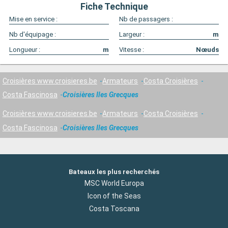
Fiche Technique
Mise en service :
Nb de passagers :
Nb d'équipage :
Largeur :
m
Longueur :
m
Vitesse :
Nœuds
Croisières www.croisieres.be
Armateurs
Costa Croisières
Costa Fascinosa
Croisières Iles Grecques
Croisières www.croisieres.be
Armateurs
Costa Croisières
Costa Fascinosa
Croisières Iles Grecques
Bateaux les plus recherchés
MSC World Europa
Icon of the Seas
Costa Toscana