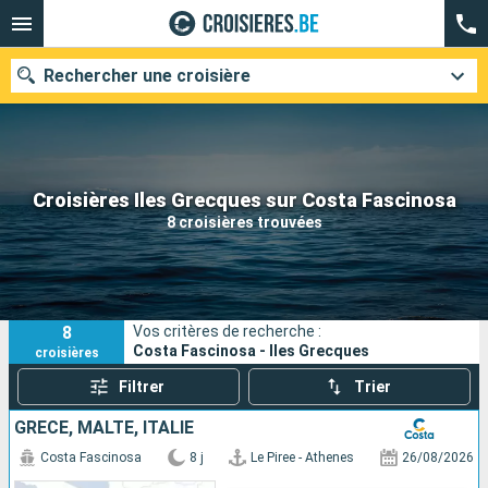
Rechercher une croisière
Nos destinations
Croisières Iles Grecques sur Costa Fascinosa
8 croisières trouvées
Mois de départ
Ports
Compagnies
8
Vos critères de recherche :
Rechercher
Costa Fascinosa - Iles Grecques
croisières
Filtrer
Trier
GRÈCE, MALTE, ITALIE
Costa Fascinosa
8 j
Le Piree - Athenes
26/08/2026