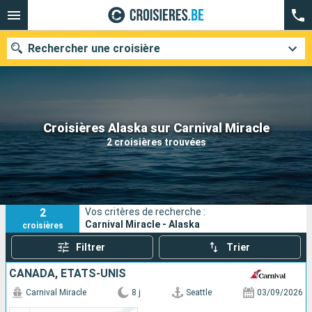
Rechercher une croisière
Nos destinations
Croisières Alaska sur Carnival Miracle
2 croisières trouvées
Mois de départ
Ports
Compagnies
2
Vos critères de recherche :
Rechercher
Carnival Miracle - Alaska
croisières
Filtrer
Trier
CANADA, ÉTATS-UNIS
Carnival Miracle
8 j
Seattle
03/09/2026