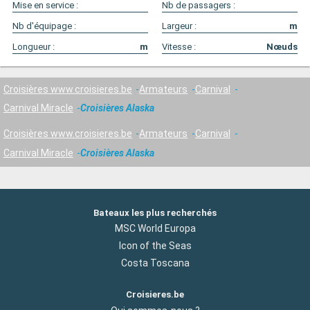
Mise en service :
Nb de passagers :
Nb d'équipage :
Largeur :
m
Longueur :
m
Vitesse :
Nœuds
Croisières www.croisieres.be
Armateurs
Carnival
Carnival Miracle
Croisières Alaska
Croisières www.croisieres.be
Armateurs
Carnival
Carnival Miracle
Croisières Alaska
Bateaux les plus recherchés
MSC World Europa
Icon of the Seas
Costa Toscana
Croisieres.be