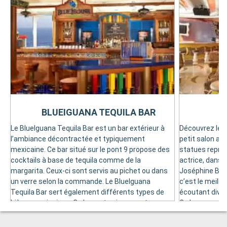
BLUEIGUANA TEQUILA BAR
Le BlueIguana Tequila Bar est un bar extérieur à
Découvrez le P
l’ambiance décontractée et typiquement
petit salon ar
mexicaine. Ce bar situé sur le pont 9 propose des
statues représ
cocktails à base de tequila comme de la
actrice, dans
margarita. Ceux-ci sont servis au pichet ou dans
Joséphine Bake
un verre selon la commande. Le BlueIguana
c’est le meille
Tequila Bar sert également différents types de
écoutant diver
bières mexicaines. Ce bar est uniquement
Ce bar possèd
accessible aux passagers âgés de 21 ans et plus.
danse.