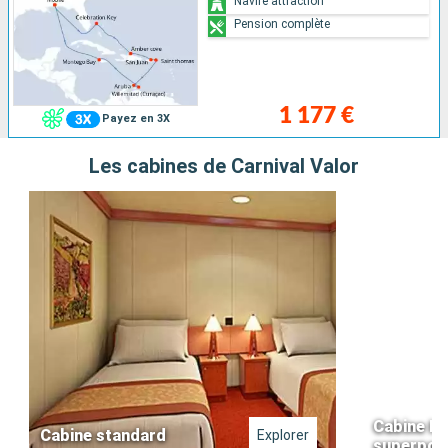
Navire attraction
Pension complète
1 177 €
Payez en 3X
Les cabines de Carnival Valor
Cabine Int
Cabine standard
Explorer
superpos