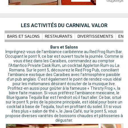
LES ACTIVITÉS DU CARNIVAL VALOR
BARS ET SALONS
RESTAURANTS
DIVERTISSEMENTS
ENFA
Bars et Salons
Imprégnez-vous de l’ambiance caribéenne au Red Frog Rum Bar.
Occupant le pont 9, ce bar est ouvert toute la journée. Comme si
vous étiez dans les Caraïbes, commandez au comptoir
l'Atlantico Private Cask Rum, un cocktail Appleton Rum ou La
Romana. Sur le pont 5, découvrez le Red Frog Pub, conciliant
l’ambiance exotique des Caraïbes avec l’atmosphère paisible
d’un pub anglais. C’est également le point de rendez-vous idéal
pour les mélomanes désirant écouter de la musique live.
Profitez-en aussi pour goûter à la fameuse « Thirsty Frog », la
bière faite maison. Si vous préférez l’ambiance mexicaine, le
Blue Iguana Tequila Bar est l’endroit où il faut aller. Ce bar, situé
sur le pont 9, près de la piscine principale, est idéal pour boire un
cocktail à base de Tequila, tout en profitant du soleil. Et si vous
êtes plus « salon de thé », le Java Café, sur le pont 5, vous
propose diverses variétés de boissons chaudes et pâtisseries à
déguster.