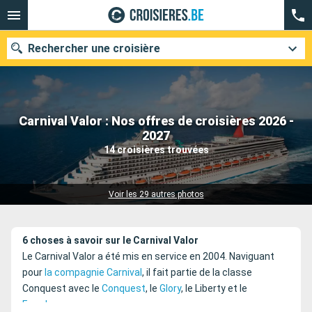
Rechercher une croisière
Carnival Valor : Nos offres de croisières 2026 -
Nos destinations
2027
14 croisières trouvées
Mois de départ
Ports
Compagnies
Voir les 29 autres photos
Rechercher
6 choses à savoir sur le Carnival Valor
Le Carnival Valor a été mis en service en 2004. Naviguant
pour
la compagnie Carnival
, il fait partie de la classe
Conquest avec le
Conquest
, le
Glory
, le Liberty et le
Freedom
.