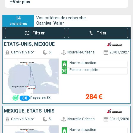
+
Voir plus
14
Vos critères de recherche :
Carnival Valor
croisières
Filtrer
Trier
ÉTATS-UNIS, MEXIQUE
Carnival Valor
6 j
Nouvelle-Orleans
23/01/2027
Navire attraction
Pension complète
284 €
Payez en 3X
MEXIQUE, ÉTATS-UNIS
Carnival Valor
5 j
Nouvelle-Orleans
03/12/2026
Navire attraction