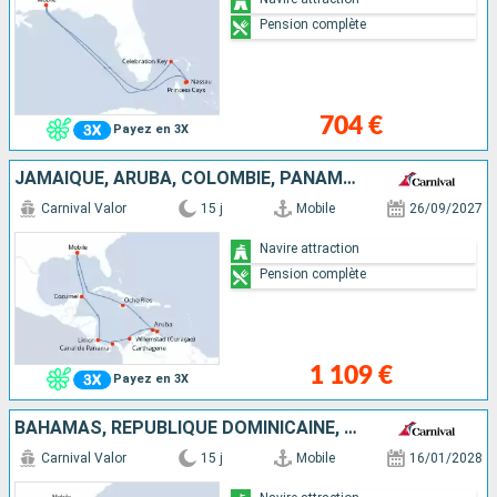
Pension complète
704 €
Payez en 3X
JAMAÏQUE, ARUBA, COLOMBIE, PANAMA, COSTA RICA, MEXIQUE, ÉTATS-UNIS
Carnival Valor
15 j
Mobile
26/09/2027
Navire attraction
Pension complète
1 109 €
Payez en 3X
BAHAMAS, RÉPUBLIQUE DOMINICAINE, PORTO RICO, SAINT-THOMAS, ARUBA, JAMAÏQUE, ÉTATS-UNIS
Carnival Valor
15 j
Mobile
16/01/2028