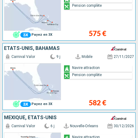
Pension complète
575 €
Payez en 3X
ÉTATS-UNIS, BAHAMAS
Carnival Valor
9 j
Mobile
27/11/2027
Navire attraction
Pension complète
582 €
Payez en 3X
MEXIQUE, ÉTATS-UNIS
Carnival Valor
6 j
Nouvelle-Orleans
30/12/2026
Navire attraction