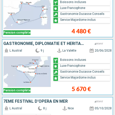
Boissons incluses
Luxe Francophone
Gastronomie Ducasse Conseils
Service Majordome inclus
4 480 €
Pension complète
GASTRONOMIE, DIPLOMATIE ET HÉRITAGES SICILIENS
L Austral
9 j
La Valette
20/06/2028
Boissons incluses
Luxe Francophone
Gastronomie Ducasse Conseils
Service Majordome inclus
5 670 €
Pension complète
7ÈME FESTIVAL D'OPÉRA EN MER
L Austral
8 j
Nice
05/10/2028