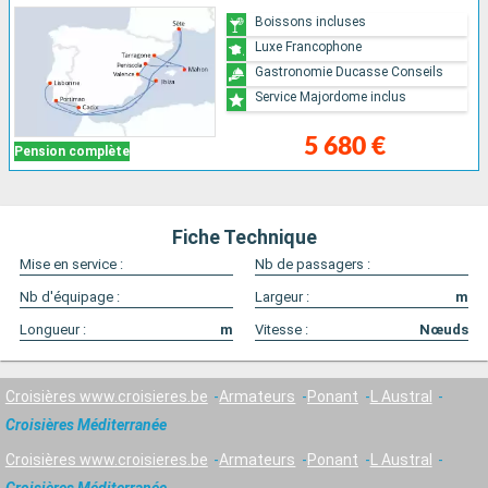
Boissons incluses
Luxe Francophone
Gastronomie Ducasse Conseils
Service Majordome inclus
5 680 €
Pension complète
Fiche Technique
Mise en service :
Nb de passagers :
Nb d'équipage :
Largeur :
m
Longueur :
m
Vitesse :
Nœuds
Croisières www.croisieres.be
Armateurs
Ponant
L Austral
Croisières Méditerranée
Croisières www.croisieres.be
Armateurs
Ponant
L Austral
Croisières Méditerranée