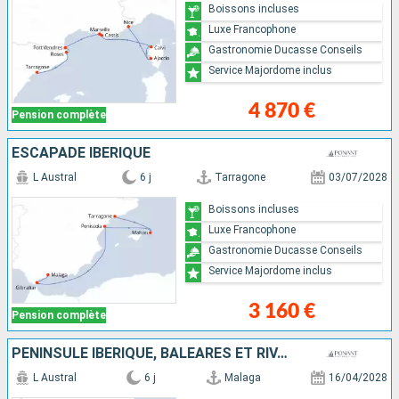
Boissons incluses
Luxe Francophone
Gastronomie Ducasse Conseils
Service Majordome inclus
4 870 €
Pension complète
ESCAPADE IBÉRIQUE
L Austral
6 j
Tarragone
03/07/2028
Boissons incluses
Luxe Francophone
Gastronomie Ducasse Conseils
Service Majordome inclus
3 160 €
Pension complète
PÉNINSULE IBÉRIQUE, BALÉARES ET RIVAGES MAROCAINS
L Austral
6 j
Malaga
16/04/2028