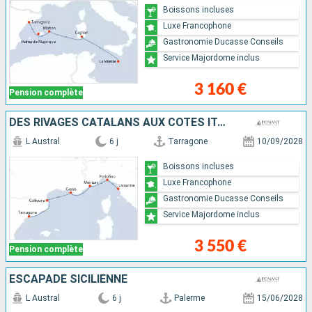
Boissons incluses
Luxe Francophone
Gastronomie Ducasse Conseils
Service Majordome inclus
3 160 €
Pension complète
DES RIVAGES CATALANS AUX CÔTES ITALIENNES
L Austral
6 j
Tarragone
10/09/2028
Boissons incluses
Luxe Francophone
Gastronomie Ducasse Conseils
Service Majordome inclus
3 550 €
Pension complète
ESCAPADE SICILIENNE
L Austral
6 j
Palerme
15/06/2028