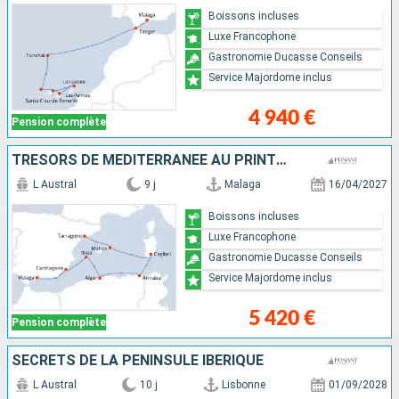
Boissons incluses
Luxe Francophone
Gastronomie Ducasse Conseils
Service Majordome inclus
4 940 €
Pension complète
TRÉSORS DE MÉDITERRANÉE AU PRINTEMPS
L Austral
9 j
Malaga
16/04/2027
Boissons incluses
Luxe Francophone
Gastronomie Ducasse Conseils
Service Majordome inclus
5 420 €
Pension complète
SECRETS DE LA PÉNINSULE IBÉRIQUE
L Austral
10 j
Lisbonne
01/09/2028