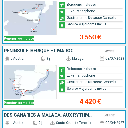
Boissons incluses
Luxe Francophone
Gastronomie Ducasse Conseils
Service Majordome inclus
3 550 €
Pension complète
PÉNINSULE IBÉRIQUE ET MAROC
L Austral
8 j
Malaga
08/07/2028
Boissons incluses
Luxe Francophone
Gastronomie Ducasse Conseils
Service Majordome inclus
4 420 €
Pension complète
DES CANARIES À MÁLAGA, AUX RYTHMES DE LA MUSIQUE ESPAGNOLE
L Austral
9 j
Santa Cruz de Tenerife
08/04/2027