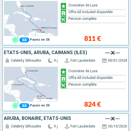
Croisières de Luxe
Offre All Included disponible
Pension complète
811 €
Payez en 3X
ÉTATS-UNIS, ARUBA, CAÏMANS (ÎLES)
Celebrity Silhouette
9 j
Fort Lauderdale
08/01/2028
Croisières de Luxe
Offre All Included disponible
Pension complète
824 €
Payez en 3X
ARUBA, BONAIRE, ÉTATS-UNIS
Celebrity Silhouette
9 j
Fort Lauderdale
30/10/2026