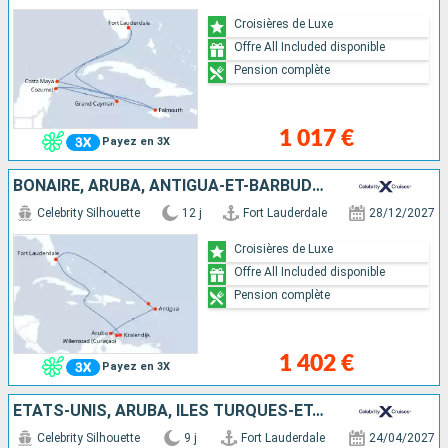
Croisières de Luxe
Offre All Included disponible
Pension complète
1 017 €
Payez en 3X
BONAIRE, ARUBA, ANTIGUA-ET-BARBUDA, SAINT-MARTIN, ÉTATS-UNIS
Celebrity Silhouette
12 j
Fort Lauderdale
28/12/2027
Croisières de Luxe
Offre All Included disponible
Pension complète
1 402 €
Payez en 3X
ÉTATS-UNIS, ARUBA, ÎLES TURQUES-ET-CAÏQUES
Celebrity Silhouette
9 j
Fort Lauderdale
24/04/2027