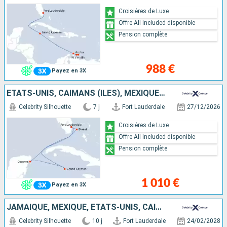
Croisières de Luxe
Offre All Included disponible
Pension complète
988 €
Payez en 3X
ÉTATS-UNIS, CAÏMANS (ÎLES), MEXIQUE, BAHAMAS
Celebrity Silhouette
7 j
Fort Lauderdale
27/12/2026
Croisières de Luxe
Offre All Included disponible
Pension complète
1 010 €
Payez en 3X
JAMAÏQUE, MEXIQUE, ÉTATS-UNIS, CAÏMANS (ÎLES)
Celebrity Silhouette
10 j
Fort Lauderdale
24/02/2028