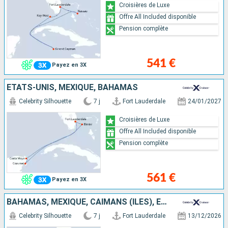
Croisières de Luxe
Offre All Included disponible
Pension complète
541 €
Payez en 3X
ÉTATS-UNIS, MEXIQUE, BAHAMAS
Celebrity Silhouette
7 j
Fort Lauderdale
24/01/2027
Croisières de Luxe
Offre All Included disponible
Pension complète
561 €
Payez en 3X
BAHAMAS, MEXIQUE, CAÏMANS (ÎLES), ÉTATS-UNIS
Celebrity Silhouette
7 j
Fort Lauderdale
13/12/2026