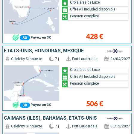
Croisières de Luxe
Offre All Included disponible
Pension complète
428 €
Payez en 3X
ÉTATS-UNIS, HONDURAS, MEXIQUE
Celebrity Silhouette
7 j
Fort Lauderdale
04/04/2027
Croisières de Luxe
Offre All Included disponible
Pension complète
506 €
Payez en 3X
CAÏMANS (ÎLES), BAHAMAS, ÉTATS-UNIS
Celebrity Silhouette
7 j
Fort Lauderdale
05/12/2027