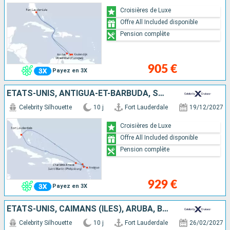
Croisières de Luxe
Offre All Included disponible
Pension complète
905 €
Payez en 3X
ÉTATS-UNIS, ANTIGUA-ET-BARBUDA, SAINT-MARTIN
Celebrity Silhouette
10 j
Fort Lauderdale
19/12/2027
Croisières de Luxe
Offre All Included disponible
Pension complète
929 €
Payez en 3X
ÉTATS-UNIS, CAÏMANS (ÎLES), ARUBA, BONAIRE
Celebrity Silhouette
10 j
Fort Lauderdale
26/02/2027