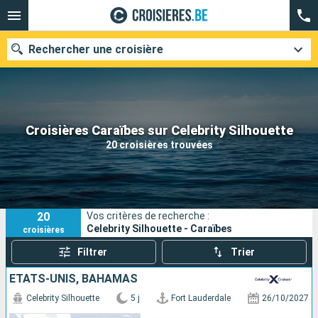
Rechercher une croisière
Nos destinations
Croisières Caraïbes sur Celebrity Silhouette
20 croisières trouvées
Mois de départ
Ports
Compagnies
20
Vos critères de recherche :
Rechercher
Celebrity Silhouette - Caraïbes
croisières
Filtrer
Trier
ÉTATS-UNIS, BAHAMAS
Celebrity Silhouette
5 j
Fort Lauderdale
26/10/2027