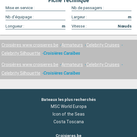
Fiche Technique
Mise en service :
Nb de passagers :
Nb d'équipage :
Largeur :
m
Longueur :
m
Vitesse :
Nœuds
Croisières www.croisieres.be
Armateurs
Celebrity Cruises
Celebrity Silhouette
Croisières Caraïbes
Croisières www.croisieres.be
Armateurs
Celebrity Cruises
Celebrity Silhouette
Croisières Caraïbes
Bateaux les plus recherchés
MSC World Europa
Icon of the Seas
Costa Toscana
Croisieres.be