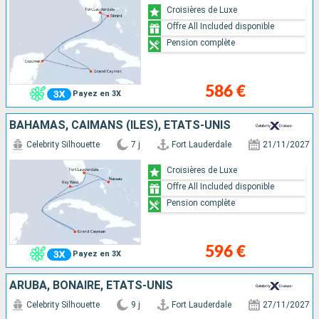
Croisières de Luxe
Offre All Included disponible
Pension complète
586 €
Payez en 3X
BAHAMAS, CAÏMANS (ÎLES), ÉTATS-UNIS
Celebrity Silhouette
7 j
Fort Lauderdale
21/11/2027
Croisières de Luxe
Offre All Included disponible
Pension complète
596 €
Payez en 3X
ARUBA, BONAIRE, ÉTATS-UNIS
Celebrity Silhouette
9 j
Fort Lauderdale
27/11/2027