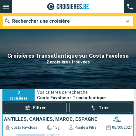
Rechercher une croisière
Nos destinations
Croisières Transatlantique sur Costa Favolosa
2 croisières trouvées
Mois de départ
Ports
Compagnies
2
Vos critères de recherche :
Rechercher
Costa Favolosa - Transatlantique
croisières
Filtrer
Trier
ANTILLES, CANARIES, MAROC, ESPAGNE
Costa Favolosa
15 j
Pointe à Pitre
05/03/2027