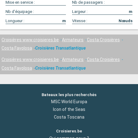
Mise en service :
Nb de passagers :
Nb d'équipage :
Largeur :
m
Longueur :
m
Vitesse :
Nœuds
Croisières www.croisieres.be
Armateurs
Costa Croisières
Costa Favolosa
Croisières Transatlantique
Croisières www.croisieres.be
Armateurs
Costa Croisières
Costa Favolosa
Croisières Transatlantique
Bateaux les plus recherchés
MSC World Europa
Icon of the Seas
Costa Toscana
Croisieres.be